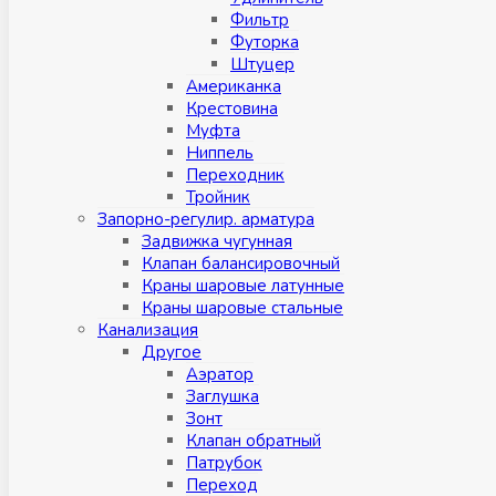
Фильтр
Футорка
Штуцер
Американка
Крестовина
Муфта
Ниппель
Переходник
Тройник
Запорно-регулир. арматура
Задвижка чугунная
Клапан балансировочный
Краны шаровые латунные
Краны шаровые стальные
Канализация
Другое
Аэратор
Заглушкa
Зонт
Клапан обратный
Патрубок
Переход