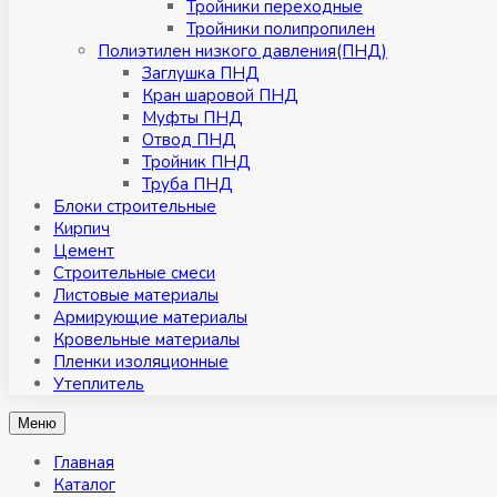
Тройники переходные
Тройники полипропилен
Полиэтилен низкого давления(ПНД)
Заглушка ПНД
Кран шаровой ПНД
Муфты ПНД
Отвод ПНД
Тройник ПНД
Труба ПНД
Блоки строительные
Кирпич
Цемент
Строительные смеси
Листовые материалы
Армирующие материалы
Кровельные материалы
Пленки изоляционные
Утеплитель
Меню
Главная
Каталог