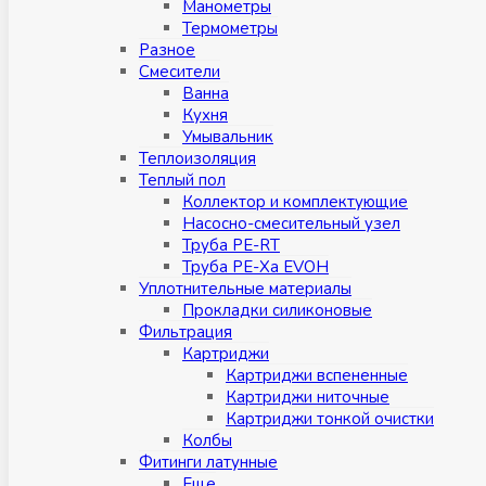
Манометры
Термометры
Разное
Смесители
Ванна
Кухня
Умывальник
Теплоизоляция
Теплый пол
Коллектор и комплектующие
Насосно-смесительный узел
Труба PE-RT
Труба PE-Xa EVOH
Уплотнительные материалы
Прокладки силиконовые
Фильтрация
Картриджи
Картриджи вспененные
Картриджи ниточные
Картриджи тонкой очистки
Колбы
Фитинги латунные
Eщe