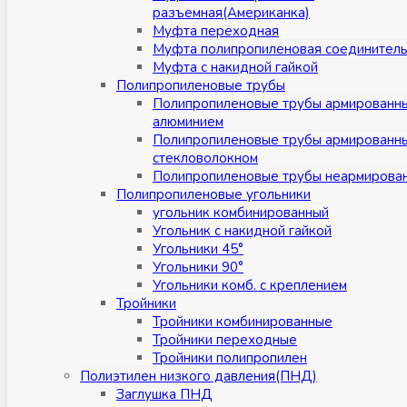
разъемная(Американка)
Муфта переходная
Муфта полипропиленовая соединител
Муфта с накидной гайкой
Полипропиленовые трубы
Полипропиленовые трубы армированн
алюминием
Полипропиленовые трубы армированн
стекловолокном
Полипропиленовые трубы неармирова
Полипропиленовые угольники
угольник комбинированный
Угольник с накидной гайкой
Угольники 45°
Угольники 90°
Угольники комб. с креплением
Тройники
Тройники комбинированные
Тройники переходные
Тройники полипропилен
Полиэтилен низкого давления(ПНД)
Заглушка ПНД