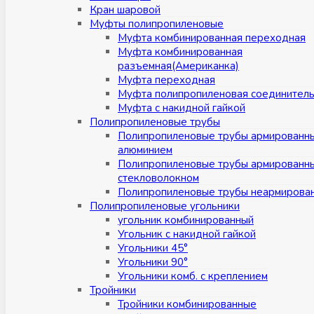
Кран шаровой
Муфты полипропиленовые
Муфта комбинированная переходная
Муфта комбинированная
разъемная(Американка)
Муфта переходная
Муфта полипропиленовая соединител
Муфта с накидной гайкой
Полипропиленовые трубы
Полипропиленовые трубы армированн
алюминием
Полипропиленовые трубы армированн
стекловолокном
Полипропиленовые трубы неармирова
Полипропиленовые угольники
угольник комбинированный
Угольник с накидной гайкой
Угольники 45°
Угольники 90°
Угольники комб. с креплением
Тройники
Тройники комбинированные