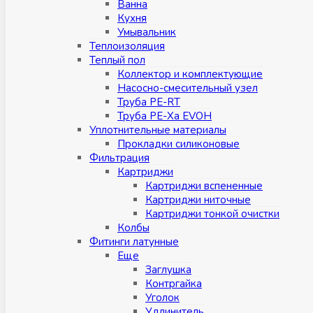
Ванна
Кухня
Умывальник
Теплоизоляция
Теплый пол
Коллектор и комплектующие
Насосно-смесительный узел
Труба PE-RT
Труба PE-Xa EVOH
Уплотнительные материалы
Прокладки силиконовые
Фильтрация
Картриджи
Картриджи вспененные
Картриджи ниточные
Картриджи тонкой очистки
Колбы
Фитинги латунные
Eщe
Заглушка
Контргайка
Уголок
Удлинитель