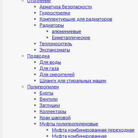
Отопление
Арматура безопасности
Гидрострелки
Комплектующие для радиаторов
Радиаторы
алюминиевые
Биметаллические
Теплоноситель
Экспансоматы
Подводка
Для воды
Для газа
Для смесителей
Шланги для стиральных машин
Полипропилен
Бурты
Вентили
Заглушки
Коллекторы
Кран шаровой
Муфты полипропиленовые
Муфта комбинированная переходная
Муфта комбинированная