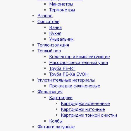
Манометры
Термометры
Разное
Смесители
Ванна
Кухня
Умывальник
Теплоизоляция
Теплый пол
Коллектор и комплектующие
Насосно-смесительный узел
Труба PE-RT
Труба PE-Xa EVOH
Уплотнительные материалы
Прокладки силиконовые
Фильтрация
Картриджи
Картриджи вспененные
Картриджи ниточные
Картриджи тонкой очистки
Колбы
Фитинги латунные