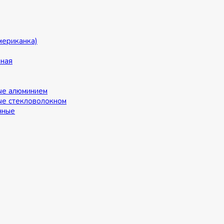
мериканка)
ьная
ые алюминием
ые стекловолокном
нные