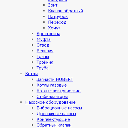
Зонт
Клапан обратный
Патрубок
Переход
Хомут
Крестовина
Муфтa
Отвод
Ревизия
Трапы
Тройник
Труба
Котлы
Запчасти HUBERT
Котлы газовые
Котлы электрические
Стабилизаторы
Насосное оборудование
Вибрационные насосы
Дренажные насосы
Комплектующие
Обратный клапан