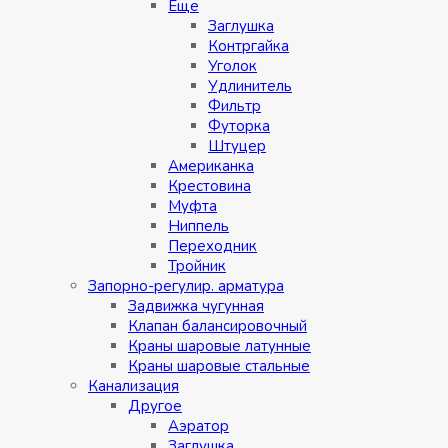
Eщe
Заглушка
Контргайка
Уголок
Удлинитель
Фильтр
Футорка
Штуцер
Американка
Крестовина
Муфта
Ниппель
Переходник
Тройник
Запорно-регулир. арматура
Задвижка чугунная
Клапан балансировочный
Краны шаровые латунные
Краны шаровые стальные
Канализация
Другое
Аэратор
Заглушкa