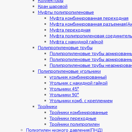
Коллекторы
Кран шаровой
Муфты полипропиленовые
Муфта комбинированная переходная
Муфта комбинированная разъемная(А
Муфта переходная
Муфта полипропиленовая соединител
Муфта с накидной гайкой
Полипропиленовые трубы
Полипропиленовые трубы армированн
Полипропиленовые трубы армированн
Полипропиленовые трубы неармирова
Полипропиленовые угольники
угольник комбинированный
Угольник с накидной гайкой
Угольники 45°
Угольники 90°
Угольники комб. с креплением
Тройники
Тройники комбинированные
Тройники переходные
Тройники полипропилен
Полиэтилен низкого давления(ПНД)