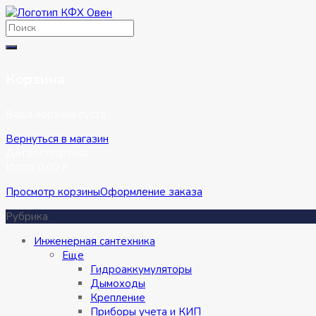
Перейти
к
содержимому
Корзина
Ваша корзина пуста
Вернуться в магазин
Детали платежа
Итого
0,00
Р
Просмотр корзины
Оформление заказа
Рубрика
Инженерная сантехника
Eще
Гидроаккумуляторы
Дымоходы
Крепление
Приборы учета и КИП