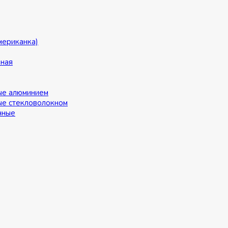
мериканка)
ьная
ые алюминием
ые стекловолокном
нные