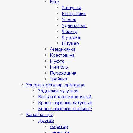
Eщe
Заглушка
Контргайка
Уголок
Удлинитель
Фильтр
Футорка
Штуцер
Американка
Крестовина
Муфта
Ниппель
Переходник
Тройник
Запорно-регулир. арматура
Задвижка чугунная
Клапан балансировочный
Краны шаровые латунные
Краны шаровые стальные
Канализация
Другое
Аэратор
Заглушкa