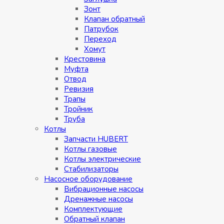
Зонт
Клапан обратный
Патрубок
Переход
Хомут
Крестовина
Муфтa
Отвод
Ревизия
Трапы
Тройник
Труба
Котлы
Запчасти HUBERT
Котлы газовые
Котлы электрические
Стабилизаторы
Насосное оборудование
Вибрационные насосы
Дренажные насосы
Комплектующие
Обратный клапан