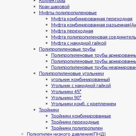
Коллекторы
Кран шаровой
Муфты полипропиленовые
Муфта комбинированная переходная
Муфта комбинированная разъемная(А
Муфта переходная
Муфта полипропиленовая соединител
Муфта с накидной гайкой
Полипропиленовые трубы
Полипропиленовые трубы армированн
Полипропиленовые трубы армированн
Полипропиленовые трубы неармирова
Полипропиленовые угольники
угольник комбинированный
Угольник с накидной гайкой
Угольники 45°
Угольники 90°
Угольники комб. с креплением
Тройники
Тройники комбинированные
Тройники переходные
Тройники полипропилен
Полиэтилен низкого давления(ПНД)