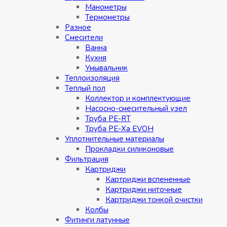
Манометры
Термометры
Разное
Смесители
Ванна
Кухня
Умывальник
Теплоизоляция
Теплый пол
Коллектор и комплектующие
Насосно-смесительный узел
Труба PE-RT
Труба PE-Xa EVOH
Уплотнительные материалы
Прокладки силиконовые
Фильтрация
Картриджи
Картриджи вспененные
Картриджи ниточные
Картриджи тонкой очистки
Колбы
Фитинги латунные