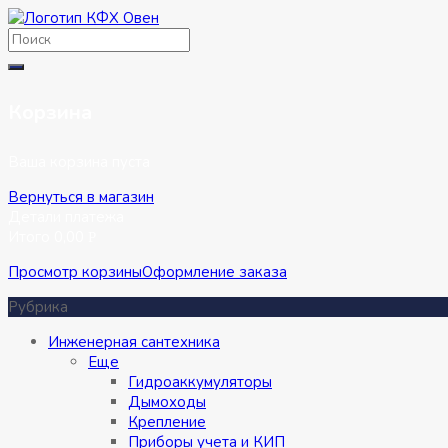
Перейти
к
содержимому
Корзина
Ваша корзина пуста
Вернуться в магазин
Детали платежа
Итого
0,00
Р
Просмотр корзины
Оформление заказа
Рубрика
Инженерная сантехника
Eще
Гидроаккумуляторы
Дымоходы
Крепление
Приборы учета и КИП