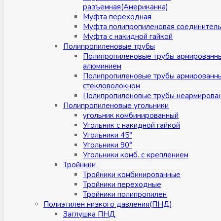
разъемная(Американка)
Муфта переходная
Муфта полипропиленовая соединител
Муфта с накидной гайкой
Полипропиленовые трубы
Полипропиленовые трубы армированн
алюминием
Полипропиленовые трубы армированн
стекловолокном
Полипропиленовые трубы неармирова
Полипропиленовые угольники
угольник комбинированный
Угольник с накидной гайкой
Угольники 45°
Угольники 90°
Угольники комб. с креплением
Тройники
Тройники комбинированные
Тройники переходные
Тройники полипропилен
Полиэтилен низкого давления(ПНД)
Заглушка ПНД