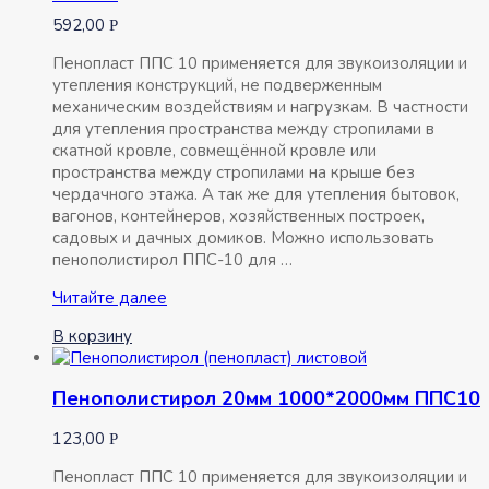
10шт
592,00
Р
7.62м2
Пенопласт ППС 10 применяется для звукоизоляции и
утепления конструкций, не подверженным
механическим воздействиям и нагрузкам. В частности
для утепления пространства между стропилами в
скатной кровле, совмещённой кровле или
пространства между стропилами на крыше без
чердачного этажа. А так же для утепления бытовок,
вагонов, контейнеров, хозяйственных построек,
садовых и дачных домиков. Можно использовать
пенополистирол ППС-10 для …
Пенополистирол
Читайте далее
100мм
В корзину
1000*2000мм
ППС10
Пенополистирол 20мм 1000*2000мм ППС10
123,00
Р
Пенопласт ППС 10 применяется для звукоизоляции и