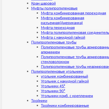
Кран шаровой
Муфты полипропиленовые
Муфта комбинированная переходная
Муфта комбинированная
разъемная(Американка)
Муфта переходная
Муфта полипропиленовая соединител
Муфта с накидной гайкой
Полипропиленовые трубы
Полипропиленовые трубы армированн
алюминием
Полипропиленовые трубы армированн
стекловолокном
Полипропиленовые трубы неармирова
Полипропиленовые угольники
угольник комбинированный
Угольник с накидной гайкой
Угольники 45°
Угольники 90°
Угольники комб. с креплением
Тройники
Тройники комбинированные