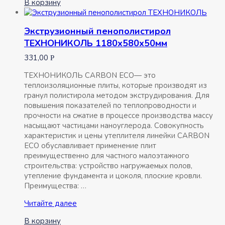
В корзину
ТЕХНОНИКОЛЬ
1180х580х30мм
Экструзионный пенополистирол
ТЕХНОНИКОЛЬ 1180х580х50мм
331,00
Р
ТЕХНОНИКОЛЬ CARBON ECO— это
теплоизоляционные плиты, которые производят из
гранул полистирола методом экструдирования. Для
повышения показателей по теплопроводности и
прочности на сжатие в процессе производства массу
насыщают частицами наноуглерода. Совокупность
характеристик и цены утеплителя линейки CARBON
ECO обуславливает применение плит
преимущественно для частного малоэтажного
строительства: устройство нагружаемых полов,
утепление фундамента и цоколя, плоские кровли.
Преимущества: …
Экструзионный
Читайте далее
пенополистирол
В корзину
ТЕХНОНИКОЛЬ