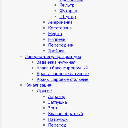
Фильтр
Футорка
Штуцер
Американка
Крестовина
Муфта
Ниппель
Переходник
Тройник
Запорно-регулир. арматура
Задвижка чугунная
Клапан балансировочный
Краны шаровые латунные
Краны шаровые стальные
Канализация
Другое
Аэратор
Заглушкa
Зонт
Клапан обратный
Патрубок
Переход