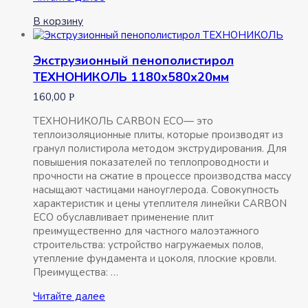
50мм
В корзину
1000*2000мм
ППС10
Экструзионный пенополистирол
ТЕХНОНИКОЛЬ 1180х580х20мм
160,00
Р
ТЕХНОНИКОЛЬ CARBON ECO— это
теплоизоляционные плиты, которые производят из
гранул полистирола методом экструдирования. Для
повышения показателей по теплопроводности и
прочности на сжатие в процессе производства массу
насыщают частицами наноуглерода. Совокупность
характеристик и цены утеплителя линейки CARBON
ECO обуславливает применение плит
преимущественно для частного малоэтажного
строительства: устройство нагружаемых полов,
утепление фундамента и цоколя, плоские кровли.
Преимущества: …
Экструзионный
Читайте далее