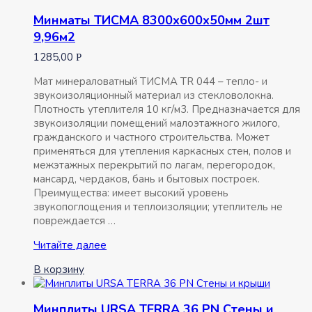
8200х1220х50мм
Минматы ТИСМА 8300х600х50мм 2шт
2шт
9,96м2
20м2
1285,00
Р
Мат минераловатный ТИСМА TR 044 – тепло- и
звукоизоляционный материал из стекловолокна.
Плотность утеплителя 10 кг/м3. Предназначается для
звукоизоляции помещений малоэтажного жилого,
гражданского и частного строительства. Может
применяться для утепления каркасных стен, полов и
межэтажных перекрытий по лагам, перегородок,
мансард, чердаков, бань и бытовых построек.
Преимущества: имеет высокий уровень
звукопоглощения и теплоизоляции; утеплитель не
повреждается …
Минматы
Читайте далее
ТИСМА
В корзину
8300х600х50мм
2шт
9,96м2
Минплиты URSA TERRA 36 PN Стены и