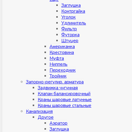
Заглушка
Контргайка
Уголок
Удлинитель
Фильтр
Футорка
Штуцер
Американка
Крестовина
Муфта
Ниппель
Переходник
Тройник
Запорно-регулир. арматура
Задвижка чугунная
Клапан балансировочный
Краны шаровые латунные
Краны шаровые стальные
Канализация
Другое
Аэратор
Заглушкa