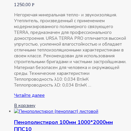
крыши
1250,00
Р
1250х610х50мм
10шт
Негорючая минеральная тепло- и звукоизоляция.
7.62м2
Утеплитель, произведенный с применением
модернизированного полимерного связующего
TERRA, предназначен для профессионального
домостроения. URSA TERRA PRO отличается высокой
упругостью, усиленной влагостойкостью и обладает
отличными теплоизоляционными характеристиками в
своем классе. Рекомендован для использования
строительными бригадами и частными застройщиками.
Материал безопасен для человека и окружающей
среды. Технические характеристики
Теплопроводность λ10: 0,034 Вт/мК
Теплопроводность λD: 0,034 Вт/мК …
Минплиты
Читайте далее
URSA
В корзину
TERRA
PRO
34
Пенополистирол 100мм 1000*2000мм
PN
ППС10
1250х610х50мм