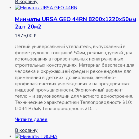
В корзину
ИЗОБОКС
Инсайд
1200х600х50мм
Минматы URSA GEO 44RN 8200х1220х50мм
6шт
2шт 20м2
4,32м2
1975,00
Р
Легкий универсальный утеплитель, выпускаемый в
форме рулонов толщиной 50мм, рекомендуемый для
использования в горизонтальных ненагруженных
строительных конструкциях. Материал безопасен для
человека и окружающей среды и рекомендован для
применения в детских, дошкольных, лечебно-
профилактических учреждениях и на предприятиях
пищевой промышленности. Экономичный вариант
тепло – и звукоизоляции для частного домостроения.
Технические характеристики Теплопроводность λ10:
0,044 Вт/мК Теплопроводность λD: …
Минматы
Читайте далее
URSA
В корзину
GEO
44RN