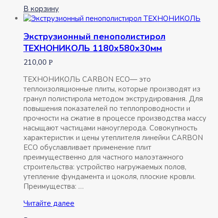
пенополистирол
В корзину
ТЕХНОНИКОЛЬ
1180х580х20мм
Экструзионный пенополистирол
ТЕХНОНИКОЛЬ 1180х580х30мм
210,00
Р
ТЕХНОНИКОЛЬ CARBON ECO— это
теплоизоляционные плиты, которые производят из
гранул полистирола методом экструдирования. Для
повышения показателей по теплопроводности и
прочности на сжатие в процессе производства массу
насыщают частицами наноуглерода. Совокупность
характеристик и цены утеплителя линейки CARBON
ECO обуславливает применение плит
преимущественно для частного малоэтажного
строительства: устройство нагружаемых полов,
утепление фундамента и цоколя, плоские кровли.
Преимущества: …
Экструзионный
Читайте далее
пенополистирол