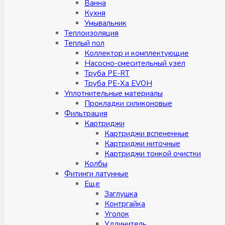
Ванна
Кухня
Умывальник
Теплоизоляция
Теплый пол
Коллектор и комплектующие
Насосно-смесительный узел
Труба PE-RT
Труба PE-Xa EVOH
Уплотнительные материалы
Прокладки силиконовые
Фильтрация
Картриджи
Картриджи вспененные
Картриджи ниточные
Картриджи тонкой очистки
Колбы
Фитинги латунные
Eщe
Заглушка
Контргайка
Уголок
Удлинитель