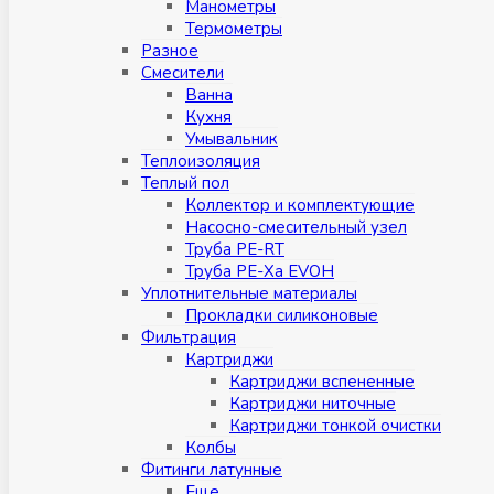
Манометры
Термометры
Разное
Смесители
Ванна
Кухня
Умывальник
Теплоизоляция
Теплый пол
Коллектор и комплектующие
Насосно-смесительный узел
Труба PE-RT
Труба PE-Xa EVOH
Уплотнительные материалы
Прокладки силиконовые
Фильтрация
Картриджи
Картриджи вспененные
Картриджи ниточные
Картриджи тонкой очистки
Колбы
Фитинги латунные
Eщe