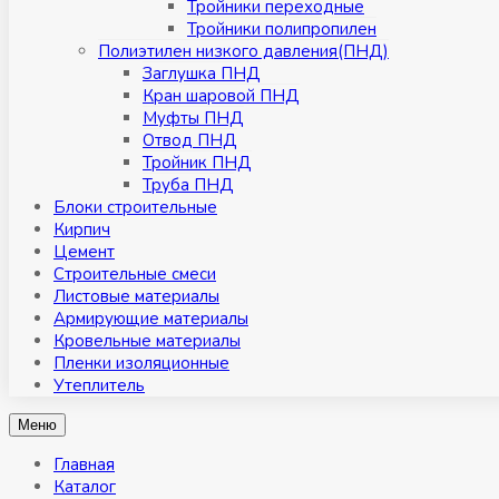
Тройники переходные
Тройники полипропилен
Полиэтилен низкого давления(ПНД)
Заглушка ПНД
Кран шаровой ПНД
Муфты ПНД
Отвод ПНД
Тройник ПНД
Труба ПНД
Блоки строительные
Кирпич
Цемент
Строительные смеси
Листовые материалы
Армирующие материалы
Кровельные материалы
Пленки изоляционные
Утеплитель
Меню
Главная
Каталог