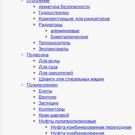
Отопление
Арматура безопасности
Гидрострелки
Комплектующие для радиаторов
Радиаторы
алюминиевые
Биметаллические
Теплоноситель
Экспансоматы
Подводка
Для воды
Для газа
Для смесителей
Шланги для стиральных машин
Полипропилен
Бурты
Вентили
Заглушки
Коллекторы
Кран шаровой
Муфты полипропиленовые
Муфта комбинированная переходная
Муфта комбинированная