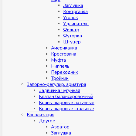
Заглушка
Контргайка
Уголок
Удлинитель
Фильтр
Футорка
Штуцер
Американка
Крестовина
Муфта
Ниппель
Переходник
Тройник
Запорно-регулир. арматура
Задвижка чугунная
Клапан балансировочный
Краны шаровые латунные
Краны шаровые стальные
Канализация
Другое
Аэратор
Заглушкa