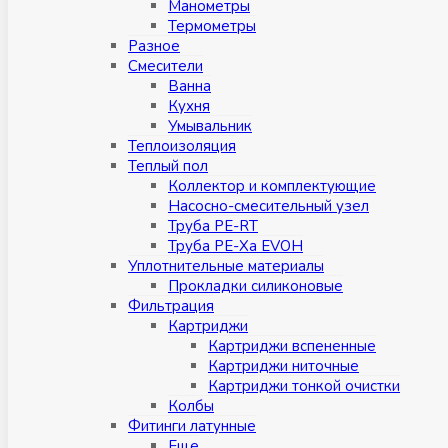
Манометры
Термометры
Разное
Смесители
Ванна
Кухня
Умывальник
Теплоизоляция
Теплый пол
Коллектор и комплектующие
Насосно-смесительный узел
Труба PE-RT
Труба PE-Xa EVOH
Уплотнительные материалы
Прокладки силиконовые
Фильтрация
Картриджи
Картриджи вспененные
Картриджи ниточные
Картриджи тонкой очистки
Колбы
Фитинги латунные
Eщe