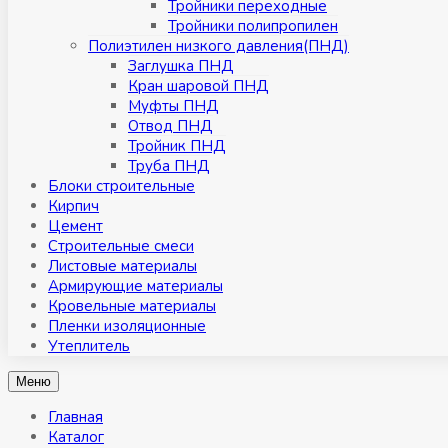
Тройники переходные
Тройники полипропилен
Полиэтилен низкого давления(ПНД)
Заглушка ПНД
Кран шаровой ПНД
Муфты ПНД
Отвод ПНД
Тройник ПНД
Труба ПНД
Блоки строительные
Кирпич
Цемент
Строительные смеси
Листовые материалы
Армирующие материалы
Кровельные материалы
Пленки изоляционные
Утеплитель
Меню
Главная
Каталог