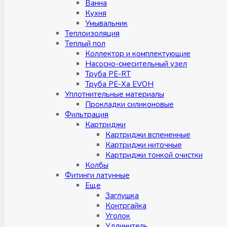
Ванна
Кухня
Умывальник
Теплоизоляция
Теплый пол
Коллектор и комплектующие
Насосно-смесительный узел
Труба PE-RT
Труба PE-Xa EVOH
Уплотнительные материалы
Прокладки силиконовые
Фильтрация
Картриджи
Картриджи вспененные
Картриджи ниточные
Картриджи тонкой очистки
Колбы
Фитинги латунные
Eщe
Заглушка
Контргайка
Уголок
Удлинитель