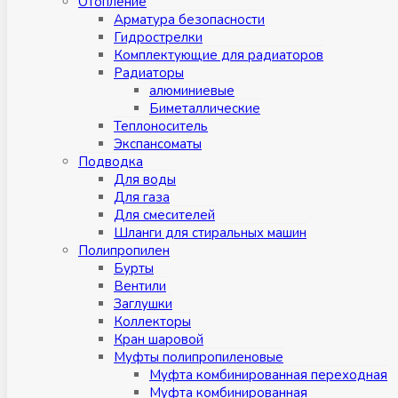
Отопление
Арматура безопасности
Гидрострелки
Комплектующие для радиаторов
Радиаторы
алюминиевые
Биметаллические
Теплоноситель
Экспансоматы
Подводка
Для воды
Для газа
Для смесителей
Шланги для стиральных машин
Полипропилен
Бурты
Вентили
Заглушки
Коллекторы
Кран шаровой
Муфты полипропиленовые
Муфта комбинированная переходная
Муфта комбинированная