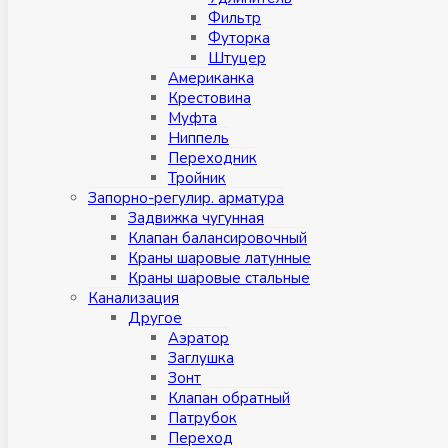
Фильтр
Футорка
Штуцер
Американка
Крестовина
Муфта
Ниппель
Переходник
Тройник
Запорно-регулир. арматура
Задвижка чугунная
Клапан балансировочный
Краны шаровые латунные
Краны шаровые стальные
Канализация
Другое
Аэратор
Заглушкa
Зонт
Клапан обратный
Патрубок
Переход