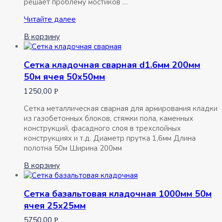
решает проблему мостиков …
Сетка
Читайте далее
базальтовая
В корзину
кладочная
1200мм
50м
Сетка кладочная сварная d1.6мм 200мм
ячея
50м ячея 50х50мм
25х25мм
1250,00
Р
Сетка металлическая сварная для армирования кладки
из газобетонных блоков, стяжки пола, каменных
конструкций, фасадного слоя в трехслойных
конструкциях и т.д. Диаметр прутка 1,6мм Длина
полотна 50м Ширина 200мм
В корзину
Сетка базальтовая кладочная 1000мм 50м
ячея 25х25мм
5750,00
Р