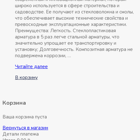
широко используется в сфере строительства и
садоводстве. Ее получают из стекловолокна и смолы,
что обеспечивает высокие технические свойства и
превосходные эксплуатационные характеристики.
Преимущества: Легкость. Стеклопластиковая
арматура в 5 раз легче стальной арматуры, что
значительно упрощает ее транспортировку и
установку; Долговечность. Композитная арматура не
подвержена коррозии, …
Арматура
Читайте далее
стеклопластиковая
В корзину
10мм
бухта
50м
Корзина
Ваша корзина пуста
Вернуться в магазин
Детали платежа