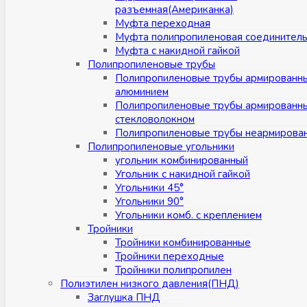
разъемная(Американка)
Муфта переходная
Муфта полипропиленовая соединител
Муфта с накидной гайкой
Полипропиленовые трубы
Полипропиленовые трубы армированн
алюминием
Полипропиленовые трубы армированн
стекловолокном
Полипропиленовые трубы неармирова
Полипропиленовые угольники
угольник комбинированный
Угольник с накидной гайкой
Угольники 45°
Угольники 90°
Угольники комб. с креплением
Тройники
Тройники комбинированные
Тройники переходные
Тройники полипропилен
Полиэтилен низкого давления(ПНД)
Заглушка ПНД