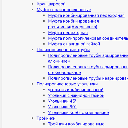
Кран шаровой
Муфты полипропиленовые
Муфта комбинированная переходная
Муфта комбинированная
разъемная(Американка)
Муфта переходная
Муфта полипропиленовая соединител
Муфта с накидной гайкой
Полипропиленовые трубы
Полипропиленовые трубы армированн
алюминием
Полипропиленовые трубы армированн
стекловолокном
Полипропиленовые трубы неармирова
Полипропиленовые угольники
угольник комбинированный
Угольник с накидной гайкой
Угольники 45°
Угольники 90°
Угольники комб. с креплением
Тройники
Тройники комбинированные