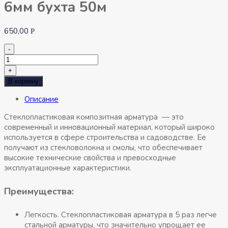
6мм бухта 50м
650,00
Р
-
Количество
товара
+
Арматура
В корзину
стеклопластиковая
Описание
6мм
бухта
Стеклопластиковая композитная арматура
— это
50м
современный и инновационный материал, который широко
используется в сфере строительства и садоводстве. Ее
получают из стекловолокна и смолы, что обеспечивает
высокие технические свойства и превосходные
эксплуатационные характеристики.
Преимущества:
Легкость. Стеклопластиковая арматура в 5 раз легче
стальной арматуры, что значительно упрощает ее