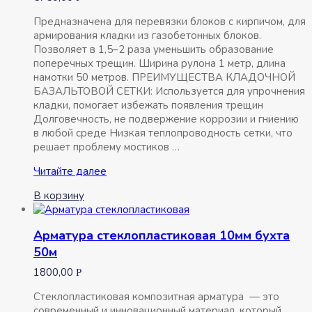
Предназначена для перевязки блоков с кирпичом, для
армирования кладки из газобетонных блоков.
Позволяет в 1,5–2 раза уменьшить образование
поперечных трещин. Ширина рулона 1 метр, длина
намотки 50 метров. ПРЕИМУЩЕСТВА КЛАДОЧНОЙ
БАЗАЛЬТОВОЙ СЕТКИ: Используется для упрочнения
кладки, помогает избежать появления трещин
Долговечность, не подвержение коррозии и гниению
в любой среде Низкая теплопроводность сетки, что
решает проблему мостиков …
Сетка
Читайте далее
базальтовая
В корзину
кладочная
1000мм
50м
Арматура стеклопластиковая 10мм бухта
ячея
50м
25х25мм
1800,00
Р
Стеклопластиковая композитная арматура — это
современный и инновационный материал, который