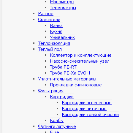
Манометры
Термометры
Разное
Смесители
Ванна
Кухня
Умывальник
Теплоизоляция
Теплый пол
Коллектор и комплектующие
Насосно-смесительный узел
Труба PE-RT
Труба PE-Xa EVOH
Уплотнительные материалы
Прокладки силиконовые
Фильтрация
Картриджи
Картриджи вспененные
Картриджи ниточные
Картриджи тонкой очистки
Колбы
Фитинги латунные
Eщe