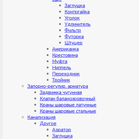
Заглушка
Контргайка
Уголок
Удлинитель
Фильтр
Футорка
Штуцер
Американка
Крестовина
Муфта
Ниппель
Переходник
Тройник
Запорно-регулир. арматура
Задвижка чугунная
Клапан балансировочный
Краны шаровые латунные
Краны шаровые стальные
Канализация
Другое
Аэратор
Заглушкa