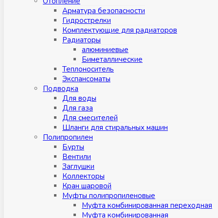
Отопление
Арматура безопасности
Гидрострелки
Комплектующие для радиаторов
Радиаторы
алюминиевые
Биметаллические
Теплоноситель
Экспансоматы
Подводка
Для воды
Для газа
Для смесителей
Шланги для стиральных машин
Полипропилен
Бурты
Вентили
Заглушки
Коллекторы
Кран шаровой
Муфты полипропиленовые
Муфта комбинированная переходная
Муфта комбинированная