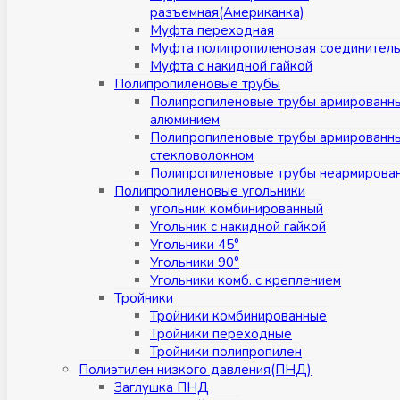
разъемная(Американка)
Муфта переходная
Муфта полипропиленовая соединител
Муфта с накидной гайкой
Полипропиленовые трубы
Полипропиленовые трубы армированн
алюминием
Полипропиленовые трубы армированн
стекловолокном
Полипропиленовые трубы неармирова
Полипропиленовые угольники
угольник комбинированный
Угольник с накидной гайкой
Угольники 45°
Угольники 90°
Угольники комб. с креплением
Тройники
Тройники комбинированные
Тройники переходные
Тройники полипропилен
Полиэтилен низкого давления(ПНД)
Заглушка ПНД