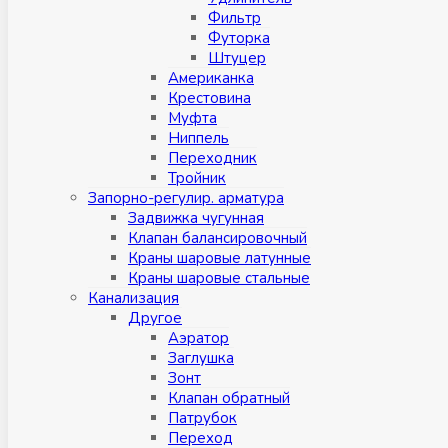
Фильтр
Футорка
Штуцер
Американка
Крестовина
Муфта
Ниппель
Переходник
Тройник
Запорно-регулир. арматура
Задвижка чугунная
Клапан балансировочный
Краны шаровые латунные
Краны шаровые стальные
Канализация
Другое
Аэратор
Заглушкa
Зонт
Клапан обратный
Патрубок
Переход