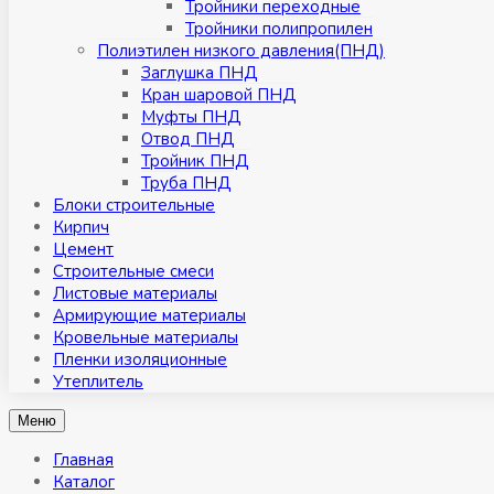
Тройники переходные
Тройники полипропилен
Полиэтилен низкого давления(ПНД)
Заглушка ПНД
Кран шаровой ПНД
Муфты ПНД
Отвод ПНД
Тройник ПНД
Труба ПНД
Блоки строительные
Кирпич
Цемент
Строительные смеси
Листовые материалы
Армирующие материалы
Кровельные материалы
Пленки изоляционные
Утеплитель
Меню
Главная
Каталог