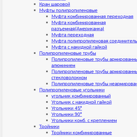
Кран шаровой
Муфты полипропиленовые
Муфта комбинированная переходная
Муфта комбинированная
разъемная(Американка)
Муфта переходная
Муфта полипропиленовая соединител
Муфта с накидной гайкой
Полипропиленовые трубы
Полипропиленовые трубы армированн
алюминием
Полипропиленовые трубы армированн
стекловолокном
Полипропиленовые трубы неармирова
Полипропиленовые угольники
угольник комбинированный
Угольник с накидной гайкой
Угольники 45°
Угольники 90°
Угольники комб. с креплением
Тройники
Тройники комбинированные