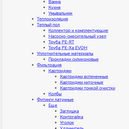
Ванна
Кухня
Умывальник
Теплоизоляция
Теплый пол
Коллектор и комплектующие
Насосно-смесительный узел
Труба PE-RT
Труба PE-Xa EVOH
Уплотнительные материалы
Прокладки силиконовые
Фильтрация
Картриджи
Картриджи вспененные
Картриджи ниточные
Картриджи тонкой очистки
Колбы
Фитинги латунные
Eщe
Заглушка
Контргайка
Уголок
Удлинитель