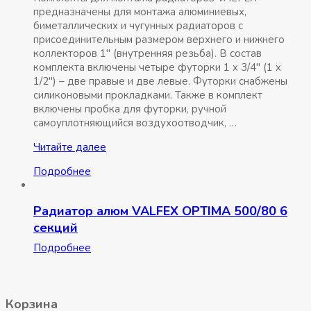
предназначены для монтажа алюминиевых,
биметаллических и чугунных радиаторов с
присоединительным размером верхнего и нижнего
коллекторов 1″ (внутренняя резьба). В состав
комплекта включены четыре футорки 1 x 3/4″ (1 x
1/2″) – две правые и две левые. Футорки снабжены
силиконовыми прокладками. Также в комплект
включены пробка для футорки, ручной
самоуплотняющийся воздухоотводчик, …
Комплект
Читайте далее
для
Подробнее
радиаторов
3/4″
без
Радиатор алюм VALFEX OPTIMA 500/80 6
кронштейнов
секций
VALFEX
(
Подробнее
40
)
Корзина