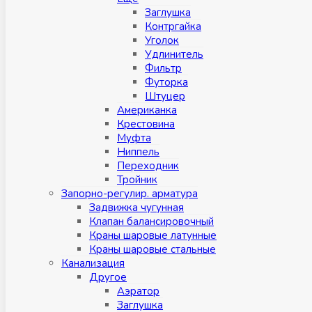
Заглушка
Контргайка
Уголок
Удлинитель
Фильтр
Футорка
Штуцер
Американка
Крестовина
Муфта
Ниппель
Переходник
Тройник
Запорно-регулир. арматура
Задвижка чугунная
Клапан балансировочный
Краны шаровые латунные
Краны шаровые стальные
Канализация
Другое
Аэратор
Заглушкa