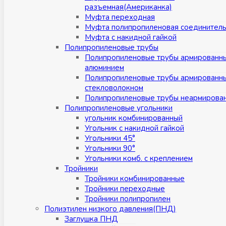
разъемная(Американка)
Муфта переходная
Муфта полипропиленовая соединител
Муфта с накидной гайкой
Полипропиленовые трубы
Полипропиленовые трубы армированн
алюминием
Полипропиленовые трубы армированн
стекловолокном
Полипропиленовые трубы неармирова
Полипропиленовые угольники
угольник комбинированный
Угольник с накидной гайкой
Угольники 45°
Угольники 90°
Угольники комб. с креплением
Тройники
Тройники комбинированные
Тройники переходные
Тройники полипропилен
Полиэтилен низкого давления(ПНД)
Заглушка ПНД