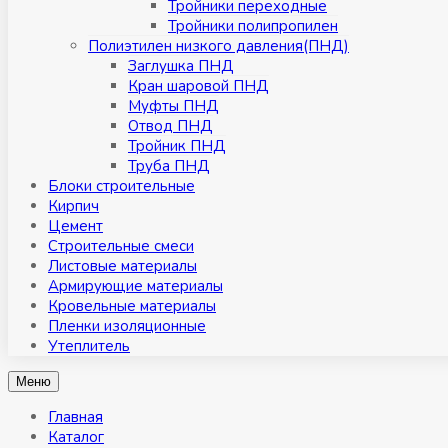
Тройники переходные
Тройники полипропилен
Полиэтилен низкого давления(ПНД)
Заглушка ПНД
Кран шаровой ПНД
Муфты ПНД
Отвод ПНД
Тройник ПНД
Труба ПНД
Блоки строительные
Кирпич
Цемент
Строительные смеси
Листовые материалы
Армирующие материалы
Кровельные материалы
Пленки изоляционные
Утеплитель
Меню
Главная
Каталог