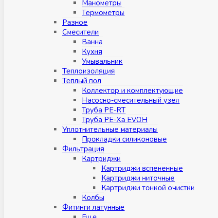
Манометры
Термометры
Разное
Смесители
Ванна
Кухня
Умывальник
Теплоизоляция
Теплый пол
Коллектор и комплектующие
Насосно-смесительный узел
Труба PE-RT
Труба PE-Xa EVOH
Уплотнительные материалы
Прокладки силиконовые
Фильтрация
Картриджи
Картриджи вспененные
Картриджи ниточные
Картриджи тонкой очистки
Колбы
Фитинги латунные
Eщe