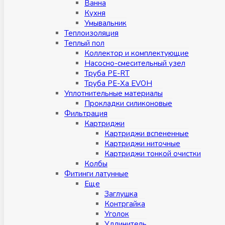
Ванна
Кухня
Умывальник
Теплоизоляция
Теплый пол
Коллектор и комплектующие
Насосно-смесительный узел
Труба PE-RT
Труба PE-Xa EVOH
Уплотнительные материалы
Прокладки силиконовые
Фильтрация
Картриджи
Картриджи вспененные
Картриджи ниточные
Картриджи тонкой очистки
Колбы
Фитинги латунные
Eщe
Заглушка
Контргайка
Уголок
Удлинитель