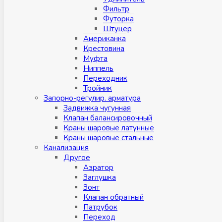
Фильтр
Футорка
Штуцер
Американка
Крестовина
Муфта
Ниппель
Переходник
Тройник
Запорно-регулир. арматура
Задвижка чугунная
Клапан балансировочный
Краны шаровые латунные
Краны шаровые стальные
Канализация
Другое
Аэратор
Заглушкa
Зонт
Клапан обратный
Патрубок
Переход