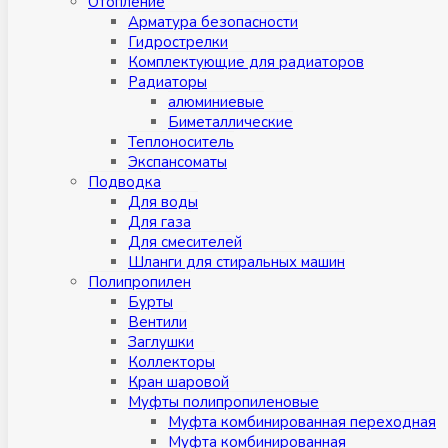
Отопление
Арматура безопасности
Гидрострелки
Комплектующие для радиаторов
Радиаторы
алюминиевые
Биметаллические
Теплоноситель
Экспансоматы
Подводка
Для воды
Для газа
Для смесителей
Шланги для стиральных машин
Полипропилен
Бурты
Вентили
Заглушки
Коллекторы
Кран шаровой
Муфты полипропиленовые
Муфта комбинированная переходная
Муфта комбинированная