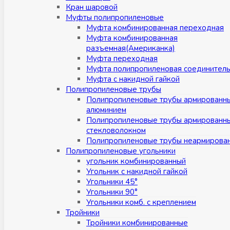
Кран шаровой
Муфты полипропиленовые
Муфта комбинированная переходная
Муфта комбинированная
разъемная(Американка)
Муфта переходная
Муфта полипропиленовая соединител
Муфта с накидной гайкой
Полипропиленовые трубы
Полипропиленовые трубы армированн
алюминием
Полипропиленовые трубы армированн
стекловолокном
Полипропиленовые трубы неармирова
Полипропиленовые угольники
угольник комбинированный
Угольник с накидной гайкой
Угольники 45°
Угольники 90°
Угольники комб. с креплением
Тройники
Тройники комбинированные