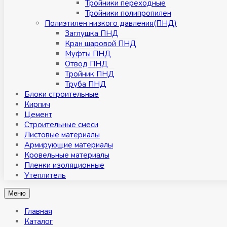
Тройники переходные
Тройники полипропилен
Полиэтилен низкого давления(ПНД)
Заглушка ПНД
Кран шаровой ПНД
Муфты ПНД
Отвод ПНД
Тройник ПНД
Труба ПНД
Блоки строительные
Кирпич
Цемент
Строительные смеси
Листовые материалы
Армирующие материалы
Кровельные материалы
Пленки изоляционные
Утеплитель
Меню
Главная
Каталог