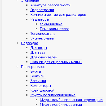
Отопление
Арматура безопасности
Гидрострелки
Комплектующие для радиаторов
Радиаторы
алюминиевые
Биметаллические
Теплоноситель
Экспансоматы
Подводка
Для воды
Для газа
Для смесителей
Шланги для стиральных машин
Полипропилен
Бурты
Вентили
Заглушки
Коллекторы
Кран шаровой
Муфты полипропиленовые
Муфта комбинированная переходная
Муфта комбинированная