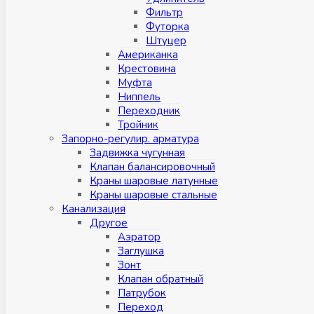
Фильтр
Футорка
Штуцер
Американка
Крестовина
Муфта
Ниппель
Переходник
Тройник
Запорно-регулир. арматура
Задвижка чугунная
Клапан балансировочный
Краны шаровые латунные
Краны шаровые стальные
Канализация
Другое
Аэратор
Заглушкa
Зонт
Клапан обратный
Патрубок
Переход