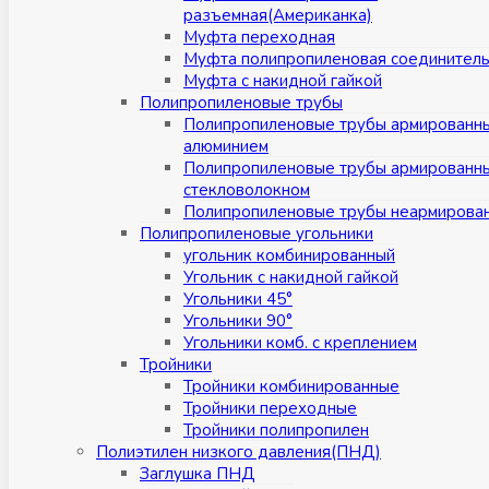
разъемная(Американка)
Муфта переходная
Муфта полипропиленовая соединител
Муфта с накидной гайкой
Полипропиленовые трубы
Полипропиленовые трубы армированн
алюминием
Полипропиленовые трубы армированн
стекловолокном
Полипропиленовые трубы неармирова
Полипропиленовые угольники
угольник комбинированный
Угольник с накидной гайкой
Угольники 45°
Угольники 90°
Угольники комб. с креплением
Тройники
Тройники комбинированные
Тройники переходные
Тройники полипропилен
Полиэтилен низкого давления(ПНД)
Заглушка ПНД