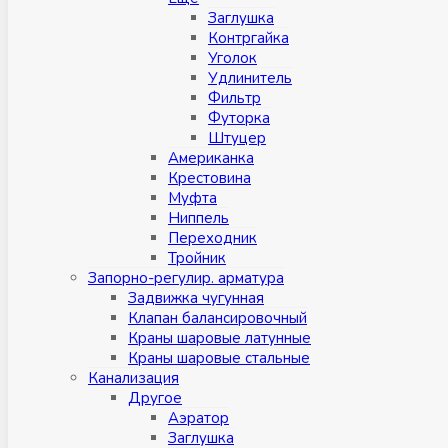
Заглушка
Контргайка
Уголок
Удлинитель
Фильтр
Футорка
Штуцер
Американка
Крестовина
Муфта
Ниппель
Переходник
Тройник
Запорно-регулир. арматура
Задвижка чугунная
Клапан балансировочный
Краны шаровые латунные
Краны шаровые стальные
Канализация
Другое
Аэратор
Заглушкa