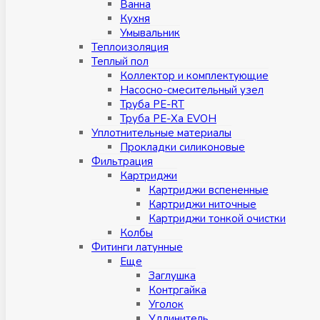
Ванна
Кухня
Умывальник
Теплоизоляция
Теплый пол
Коллектор и комплектующие
Насосно-смесительный узел
Труба PE-RT
Труба PE-Xa EVOH
Уплотнительные материалы
Прокладки силиконовые
Фильтрация
Картриджи
Картриджи вспененные
Картриджи ниточные
Картриджи тонкой очистки
Колбы
Фитинги латунные
Eщe
Заглушка
Контргайка
Уголок
Удлинитель