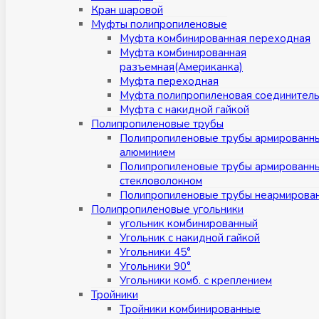
Кран шаровой
Муфты полипропиленовые
Муфта комбинированная переходная
Муфта комбинированная
разъемная(Американка)
Муфта переходная
Муфта полипропиленовая соединител
Муфта с накидной гайкой
Полипропиленовые трубы
Полипропиленовые трубы армированн
алюминием
Полипропиленовые трубы армированн
стекловолокном
Полипропиленовые трубы неармирова
Полипропиленовые угольники
угольник комбинированный
Угольник с накидной гайкой
Угольники 45°
Угольники 90°
Угольники комб. с креплением
Тройники
Тройники комбинированные