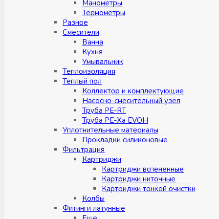
Манометры
Термометры
Разное
Смесители
Ванна
Кухня
Умывальник
Теплоизоляция
Теплый пол
Коллектор и комплектующие
Насосно-смесительный узел
Труба PE-RT
Труба PE-Xa EVOH
Уплотнительные материалы
Прокладки силиконовые
Фильтрация
Картриджи
Картриджи вспененные
Картриджи ниточные
Картриджи тонкой очистки
Колбы
Фитинги латунные
Eщe