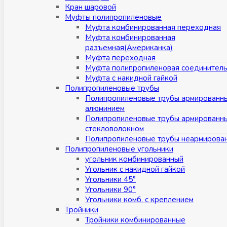
Кран шаровой
Муфты полипропиленовые
Муфта комбинированная переходная
Муфта комбинированная
разъемная(Американка)
Муфта переходная
Муфта полипропиленовая соединител
Муфта с накидной гайкой
Полипропиленовые трубы
Полипропиленовые трубы армированн
алюминием
Полипропиленовые трубы армированн
стекловолокном
Полипропиленовые трубы неармирова
Полипропиленовые угольники
угольник комбинированный
Угольник с накидной гайкой
Угольники 45°
Угольники 90°
Угольники комб. с креплением
Тройники
Тройники комбинированные