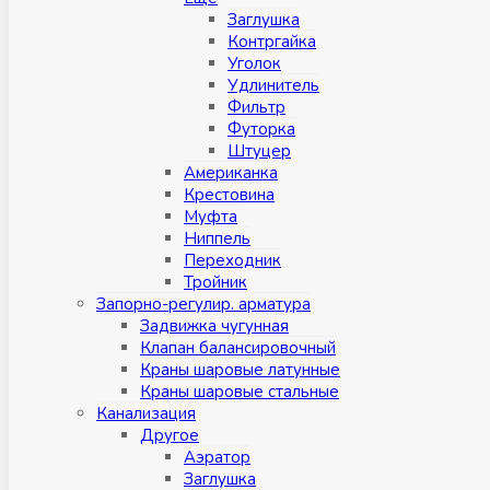
Заглушка
Контргайка
Уголок
Удлинитель
Фильтр
Футорка
Штуцер
Американка
Крестовина
Муфта
Ниппель
Переходник
Тройник
Запорно-регулир. арматура
Задвижка чугунная
Клапан балансировочный
Краны шаровые латунные
Краны шаровые стальные
Канализация
Другое
Аэратор
Заглушкa