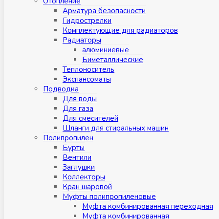
Отопление
Арматура безопасности
Гидрострелки
Комплектующие для радиаторов
Радиаторы
алюминиевые
Биметаллические
Теплоноситель
Экспансоматы
Подводка
Для воды
Для газа
Для смесителей
Шланги для стиральных машин
Полипропилен
Бурты
Вентили
Заглушки
Коллекторы
Кран шаровой
Муфты полипропиленовые
Муфта комбинированная переходная
Муфта комбинированная