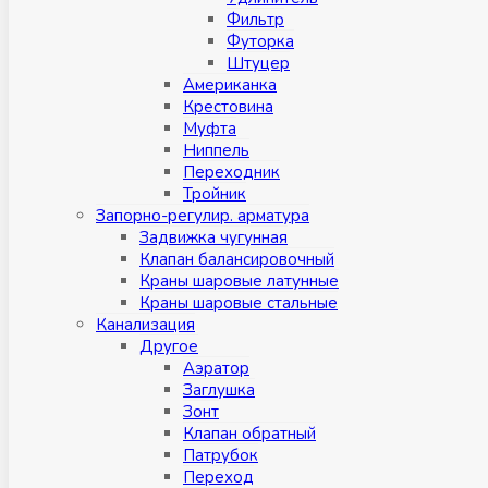
Фильтр
Футорка
Штуцер
Американка
Крестовина
Муфта
Ниппель
Переходник
Тройник
Запорно-регулир. арматура
Задвижка чугунная
Клапан балансировочный
Краны шаровые латунные
Краны шаровые стальные
Канализация
Другое
Аэратор
Заглушкa
Зонт
Клапан обратный
Патрубок
Переход