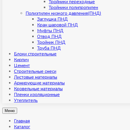
Тройники переходные
Тройники полипропилен
Полиэтилен низкого давления(ПНД)
Заглушка ПНД
Кран шаровой ПНД
Муфты ПНД
Отвод ПНД
Тройник ПНД
Труба ПНД
Блоки строительные
Кирпич
Цемент
Строительные смеси
Листовые материалы
Армирующие материалы
Кровельные материалы
Пленки изоляционные
Утеплитель
Меню
Главная
Каталог