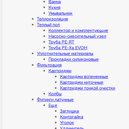
Ванна
Кухня
Умывальник
Теплоизоляция
Теплый пол
Коллектор и комплектующие
Насосно-смесительный узел
Труба PE-RT
Труба PE-Xa EVOH
Уплотнительные материалы
Прокладки силиконовые
Фильтрация
Картриджи
Картриджи вспененные
Картриджи ниточные
Картриджи тонкой очистки
Колбы
Фитинги латунные
Eщe
Заглушка
Контргайка
Уголок
Удлинитель