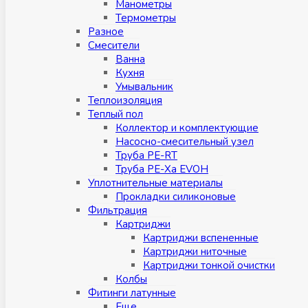
Манометры
Термометры
Разное
Смесители
Ванна
Кухня
Умывальник
Теплоизоляция
Теплый пол
Коллектор и комплектующие
Насосно-смесительный узел
Труба PE-RT
Труба PE-Xa EVOH
Уплотнительные материалы
Прокладки силиконовые
Фильтрация
Картриджи
Картриджи вспененные
Картриджи ниточные
Картриджи тонкой очистки
Колбы
Фитинги латунные
Eщe