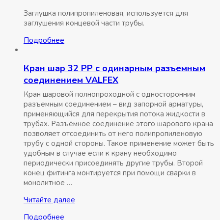
Заглушка полипропиленовая, используется для
заглушения концевой части трубы.
Подробнее
Кран шар 32 РР с одинарным разъемным
соединением VALFEX
Кран шаровой полнопроходной с односторонним
разъемным соединением – вид запорной арматуры,
применяющийся для перекрытия потока жидкости в
трубах. Разъёмное соединение этого шарового крана
позволяет отсоединить от него полипропиленовую
трубу с одной стороны. Такое применение может быть
удобным в случае если к крану необходимо
периодически присоединять другие трубы. Второй
конец фитинга монтируется при помощи сварки в
монолитное …
Кран
Читайте далее
шар
Подробнее
32