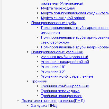
разъемная(Американка)
Муфта переходная
Муфта полипропиленовая соединител
Муфта с накидной гайкой
Полипропиленовые трубы
Полипропиленовые трубы армированн
алюминием
Полипропиленовые трубы армированн
стекловолокном
Полипропиленовые трубы неармирова
Полипропиленовые угольники
угольник комбинированный
Угольник с накидной гайкой
Угольники 45°
Угольники 90°
Угольники комб. с креплением
Тройники
Тройники комбинированные
Тройники переходные
Тройники полипропилен
Полиэтилен низкого давления(ПНД)
Заглушка ПНД