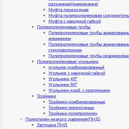
разъемная(Американка)
Муфта переходная
Муфта полипропиленовая соединител
Муфта с накидной гайкой
Полипропиленовые трубы
Полипропиленовые трубы армированн
алюминием
Полипропиленовые трубы армированн
стекловолокном
Полипропиленовые трубы неармирова
Полипропиленовые угольники
угольник комбинированный
Угольник с накидной гайкой
Угольники 45°
Угольники 90°
Угольники комб. с креплением
Тройники
Тройники комбинированные
Тройники переходные
Тройники полипропилен
Полиэтилен низкого давления(ПНД)
Заглушка ПНД