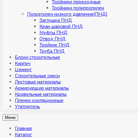
Тройники переходные
Тройники полипропилен
Полиэтилен низкого давления(ПНД)
Заглушка ПНД
Кран шаровой ПНД
Муфты ПНД
Отвод ПНД
Тройник ПНД
Труба ПНД
Блоки строительные
Кирпич
Цемент
Строительные смеси
Листовые материалы
Армирующие материалы
Кровельные материалы
Пленки изоляционные
Утеплитель
Меню
Главная
Каталог