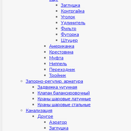
Заглушка
Контргайка
Уголок
Удлинитель
Фильтр
Футорка
Штуцер
Американка
Крестовина
Муфта
Ниппель
Переходник
Тройник
Запорно-регулир. арматура
Задвижка чугунная
Клапан балансировочный
Краны шаровые латунные
Краны шаровые стальные
Канализация
Другое
Аэратор
Заглушкa