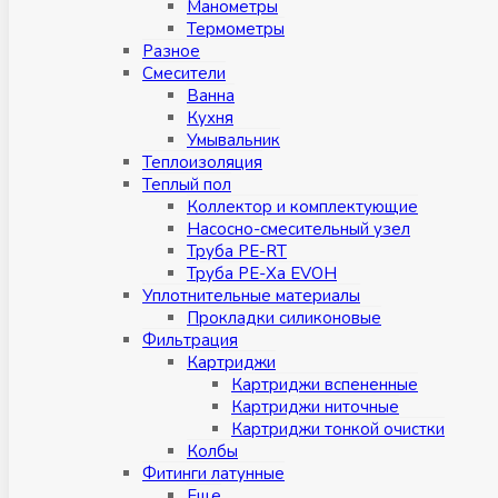
Манометры
Термометры
Разное
Смесители
Ванна
Кухня
Умывальник
Теплоизоляция
Теплый пол
Коллектор и комплектующие
Насосно-смесительный узел
Труба PE-RT
Труба PE-Xa EVOH
Уплотнительные материалы
Прокладки силиконовые
Фильтрация
Картриджи
Картриджи вспененные
Картриджи ниточные
Картриджи тонкой очистки
Колбы
Фитинги латунные
Eщe