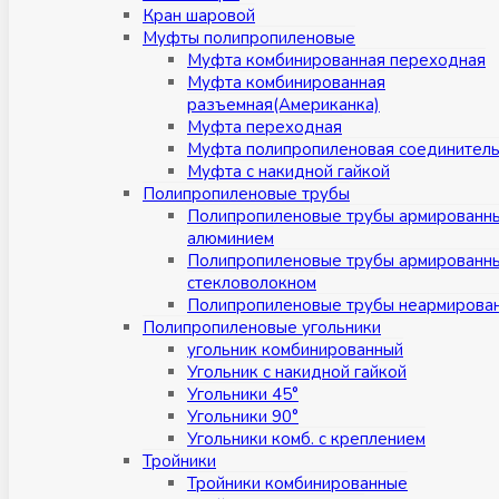
Кран шаровой
Муфты полипропиленовые
Муфта комбинированная переходная
Муфта комбинированная
разъемная(Американка)
Муфта переходная
Муфта полипропиленовая соединител
Муфта с накидной гайкой
Полипропиленовые трубы
Полипропиленовые трубы армированн
алюминием
Полипропиленовые трубы армированн
стекловолокном
Полипропиленовые трубы неармирова
Полипропиленовые угольники
угольник комбинированный
Угольник с накидной гайкой
Угольники 45°
Угольники 90°
Угольники комб. с креплением
Тройники
Тройники комбинированные