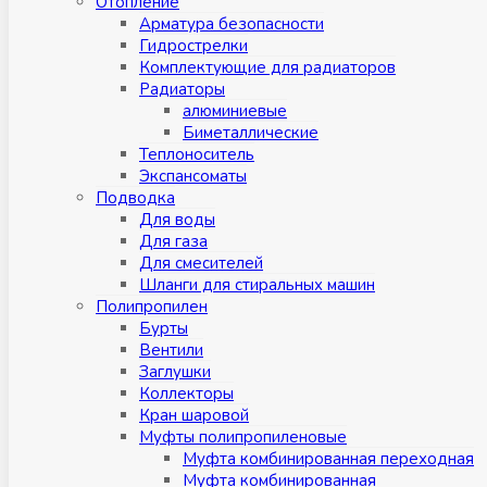
Отопление
Арматура безопасности
Гидрострелки
Комплектующие для радиаторов
Радиаторы
алюминиевые
Биметаллические
Теплоноситель
Экспансоматы
Подводка
Для воды
Для газа
Для смесителей
Шланги для стиральных машин
Полипропилен
Бурты
Вентили
Заглушки
Коллекторы
Кран шаровой
Муфты полипропиленовые
Муфта комбинированная переходная
Муфта комбинированная