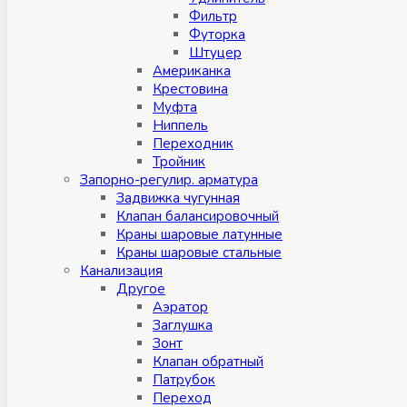
Фильтр
Футорка
Штуцер
Американка
Крестовина
Муфта
Ниппель
Переходник
Тройник
Запорно-регулир. арматура
Задвижка чугунная
Клапан балансировочный
Краны шаровые латунные
Краны шаровые стальные
Канализация
Другое
Аэратор
Заглушкa
Зонт
Клапан обратный
Патрубок
Переход