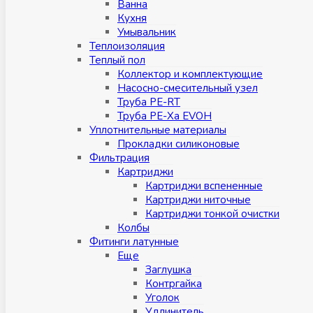
Ванна
Кухня
Умывальник
Теплоизоляция
Теплый пол
Коллектор и комплектующие
Насосно-смесительный узел
Труба PE-RT
Труба PE-Xa EVOH
Уплотнительные материалы
Прокладки силиконовые
Фильтрация
Картриджи
Картриджи вспененные
Картриджи ниточные
Картриджи тонкой очистки
Колбы
Фитинги латунные
Eщe
Заглушка
Контргайка
Уголок
Удлинитель