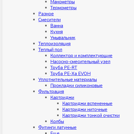
Манометры
Термометры
Разное
Смесители
Ванна
Кухня
Умывальник
Теплоизоляция
Теплый пол
Коллектор и комплектующие
Насосно-смесительный узел
Труба PE-RT
Труба PE-Xa EVOH
Уплотнительные материалы
Прокладки силиконовые
Фильтрация
Картриджи
Картриджи вспененные
Картриджи ниточные
Картриджи тонкой очистки
Колбы
Фитинги латунные
Eщe