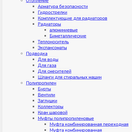
Отопление
Арматура безопасности
Гидрострелки
Комплектующие для радиаторов
Радиаторы
алюминиевые
Биметаллические
Теплоноситель
Экспансоматы
Подводка
Для воды
Для газа
Для смесителей
Шланги для стиральных машин
Полипропилен
Бурты
Вентили
Заглушки
Коллекторы
Кран шаровой
Муфты полипропиленовые
Муфта комбинированная переходная
Муфта комбинированная