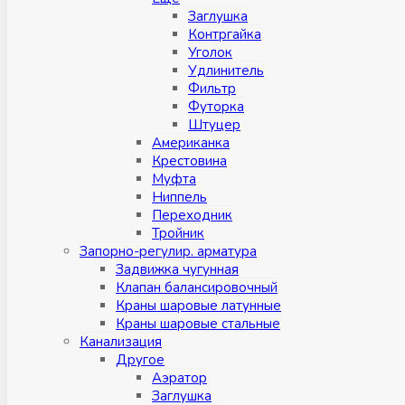
Заглушка
Контргайка
Уголок
Удлинитель
Фильтр
Футорка
Штуцер
Американка
Крестовина
Муфта
Ниппель
Переходник
Тройник
Запорно-регулир. арматура
Задвижка чугунная
Клапан балансировочный
Краны шаровые латунные
Краны шаровые стальные
Канализация
Другое
Аэратор
Заглушкa