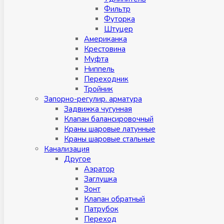
Фильтр
Футорка
Штуцер
Американка
Крестовина
Муфта
Ниппель
Переходник
Тройник
Запорно-регулир. арматура
Задвижка чугунная
Клапан балансировочный
Краны шаровые латунные
Краны шаровые стальные
Канализация
Другое
Аэратор
Заглушкa
Зонт
Клапан обратный
Патрубок
Переход