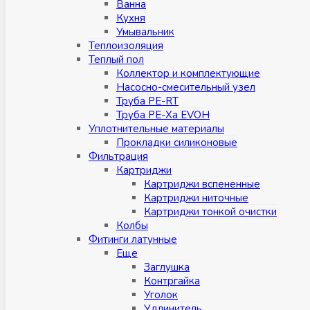
Ванна
Кухня
Умывальник
Теплоизоляция
Теплый пол
Коллектор и комплектующие
Насосно-смесительный узел
Труба PE-RT
Труба PE-Xa EVOH
Уплотнительные материалы
Прокладки силиконовые
Фильтрация
Картриджи
Картриджи вспененные
Картриджи ниточные
Картриджи тонкой очистки
Колбы
Фитинги латунные
Eщe
Заглушка
Контргайка
Уголок
Удлинитель