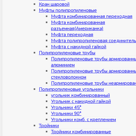
Кран шаровой
Муфты полипропиленовые
Муфта комбинированная переходная
Муфта комбинированная
разъемная(Американка)
Муфта переходная
Муфта полипропиленовая соединител
Муфта с накидной гайкой
Полипропиленовые трубы
Полипропиленовые трубы армированн
алюминием
Полипропиленовые трубы армированн
стекловолокном
Полипропиленовые трубы неармирова
Полипропиленовые угольники
угольник комбинированный
Угольник с накидной гайкой
Угольники 45°
Угольники 90°
Угольники комб. с креплением
Тройники
Тройники комбинированные