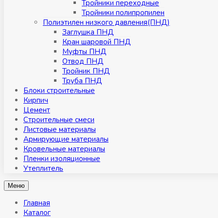
Тройники переходные
Тройники полипропилен
Полиэтилен низкого давления(ПНД)
Заглушка ПНД
Кран шаровой ПНД
Муфты ПНД
Отвод ПНД
Тройник ПНД
Труба ПНД
Блоки строительные
Кирпич
Цемент
Строительные смеси
Листовые материалы
Армирующие материалы
Кровельные материалы
Пленки изоляционные
Утеплитель
Меню
Главная
Каталог