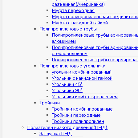
разъемная(Американка)
Муфта переходная
Муфта полипропиленовая соединител
Муфта с накидной гайкой
Полипропиленовые трубы
Полипропиленовые трубы армированн
алюминием
Полипропиленовые трубы армированн
стекловолокном
Полипропиленовые трубы неармирова
Полипропиленовые угольники
угольник комбинированный
Угольник с накидной гайкой
Угольники 45°
Угольники 90°
Угольники комб. с креплением
Тройники
Тройники комбинированные
Тройники переходные
Тройники полипропилен
Полиэтилен низкого давления(ПНД)
Заглушка ПНД