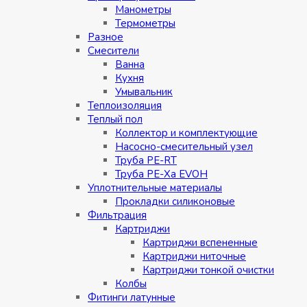
Манометры
Термометры
Разное
Смесители
Ванна
Кухня
Умывальник
Теплоизоляция
Теплый пол
Коллектор и комплектующие
Насосно-смесительный узел
Труба PE-RT
Труба PE-Xa EVOH
Уплотнительные материалы
Прокладки силиконовые
Фильтрация
Картриджи
Картриджи вспененные
Картриджи ниточные
Картриджи тонкой очистки
Колбы
Фитинги латунные