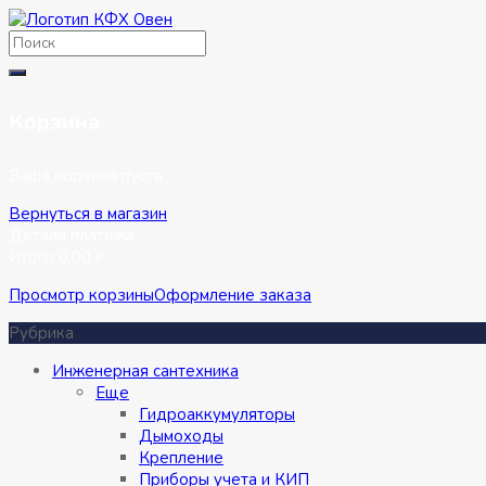
Перейти
к
содержимому
Корзина
Ваша корзина пуста
Вернуться в магазин
Детали платежа
Итого
0,00
Р
Просмотр корзины
Оформление заказа
Рубрика
Инженерная сантехника
Eще
Гидроаккумуляторы
Дымоходы
Крепление
Приборы учета и КИП