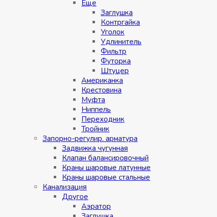
Eщe
Заглушка
Контргайка
Уголок
Удлинитель
Фильтр
Футорка
Штуцер
Американка
Крестовина
Муфта
Ниппель
Переходник
Тройник
Запорно-регулир. арматура
Задвижка чугунная
Клапан балансировочный
Краны шаровые латунные
Краны шаровые стальные
Канализация
Другое
Аэратор
Заглушкa