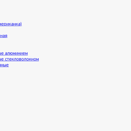
мериканка)
ьная
ые алюминием
ые стекловолокном
нные