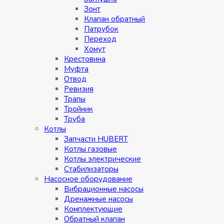
Зонт
Клапан обратный
Патрубок
Переход
Хомут
Крестовина
Муфтa
Отвод
Ревизия
Трапы
Тройник
Труба
Котлы
Запчасти HUBERT
Котлы газовые
Котлы электрические
Стабилизаторы
Насосное оборудование
Вибрационные насосы
Дренажные насосы
Комплектующие
Обратный клапан