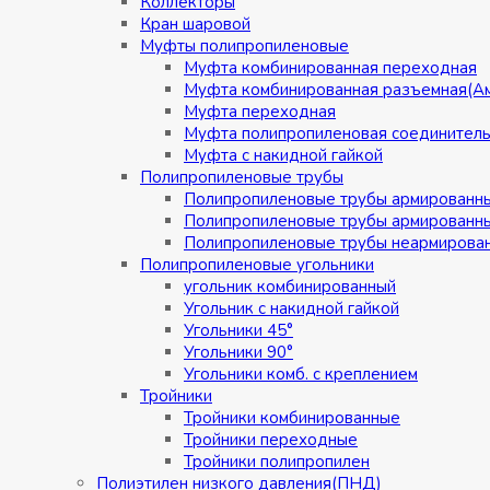
Коллекторы
Кран шаровой
Муфты полипропиленовые
Муфта комбинированная переходная
Муфта комбинированная разъемная(А
Муфта переходная
Муфта полипропиленовая соединител
Муфта с накидной гайкой
Полипропиленовые трубы
Полипропиленовые трубы армированн
Полипропиленовые трубы армированн
Полипропиленовые трубы неармирова
Полипропиленовые угольники
угольник комбинированный
Угольник с накидной гайкой
Угольники 45°
Угольники 90°
Угольники комб. с креплением
Тройники
Тройники комбинированные
Тройники переходные
Тройники полипропилен
Полиэтилен низкого давления(ПНД)