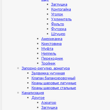
Заглушка
Контргайка
Уголок
Удлинитель
Фильтр
Футорка
Штуцер
Американка
Крестовина
Муфта
Ниппель
Переходник
Тройник
Запорно-регулир. арматура
Задвижка чугунная
Клапан балансировочный
Краны шаровые латунные
Краны шаровые стальные
Канализация
Другое
Аэратор
Заглушкa