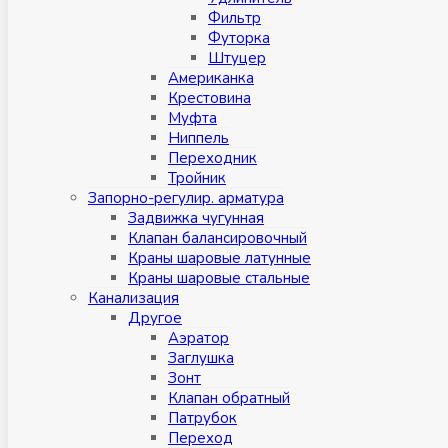
Фильтр
Футорка
Штуцер
Американка
Крестовина
Муфта
Ниппель
Переходник
Тройник
Запорно-регулир. арматура
Задвижка чугунная
Клапан балансировочный
Краны шаровые латунные
Краны шаровые стальные
Канализация
Другое
Аэратор
Заглушкa
Зонт
Клапан обратный
Патрубок
Переход