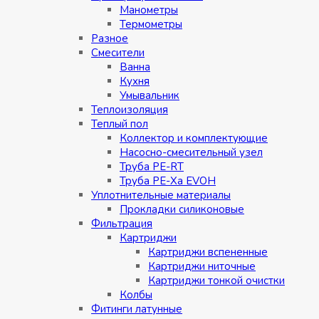
Манометры
Термометры
Разное
Смесители
Ванна
Кухня
Умывальник
Теплоизоляция
Теплый пол
Коллектор и комплектующие
Насосно-смесительный узел
Труба PE-RT
Труба PE-Xa EVOH
Уплотнительные материалы
Прокладки силиконовые
Фильтрация
Картриджи
Картриджи вспененные
Картриджи ниточные
Картриджи тонкой очистки
Колбы
Фитинги латунные