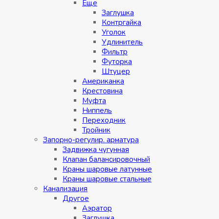
Eщe
Заглушка
Контргайка
Уголок
Удлинитель
Фильтр
Футорка
Штуцер
Американка
Крестовина
Муфта
Ниппель
Переходник
Тройник
Запорно-регулир. арматура
Задвижка чугунная
Клапан балансировочный
Краны шаровые латунные
Краны шаровые стальные
Канализация
Другое
Аэратор
Заглушкa