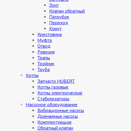
Зонт
Клапан обратный
Патрубок
Переход
Хомут
Крестовина
Муфтa
Отвод
Ревизия
Трапы
Тройник
Труба
Котлы
Запчасти HUBERT
Котлы газовые
Котлы электрические
Стабилизаторы
Насосное оборудование
Вибрационные насосы
Дренажные насосы
Комплектующие
Обратный клапан