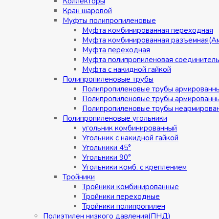
Коллекторы
Кран шаровой
Муфты полипропиленовые
Муфта комбинированная переходная
Муфта комбинированная разъемная(А
Муфта переходная
Муфта полипропиленовая соединител
Муфта с накидной гайкой
Полипропиленовые трубы
Полипропиленовые трубы армированн
Полипропиленовые трубы армированн
Полипропиленовые трубы неармирова
Полипропиленовые угольники
угольник комбинированный
Угольник с накидной гайкой
Угольники 45°
Угольники 90°
Угольники комб. с креплением
Тройники
Тройники комбинированные
Тройники переходные
Тройники полипропилен
Полиэтилен низкого давления(ПНД)