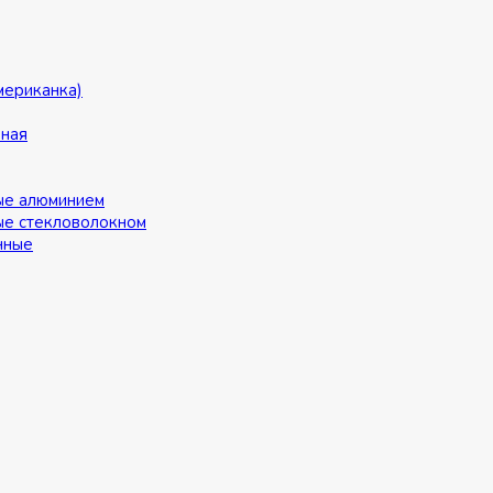
мериканка)
ьная
ые алюминием
ые стекловолокном
нные