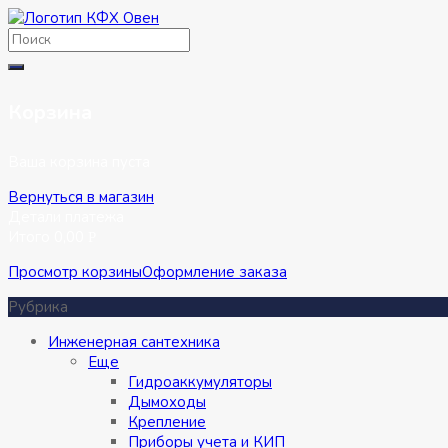
Перейти
к
содержимому
Корзина
Ваша корзина пуста
Вернуться в магазин
Детали платежа
Итого
0,00
Р
Просмотр корзины
Оформление заказа
Рубрика
Инженерная сантехника
Eще
Гидроаккумуляторы
Дымоходы
Крепление
Приборы учета и КИП