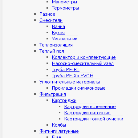
Манометры
Термометры
Разное
Смесители
Ванна
Кухня
Умывальник
Теплоизоляция
Теплый пол
Коллектор и комплектующие
Насосно-смесительный узел
Труба PE-RT
Труба PE-Xa EVOH
Уплотнительные материалы
Прокладки силиконовые
Фильтрация
Картриджи
Картриджи вспененные
Картриджи ниточные
Картриджи тонкой очистки
Колбы
Фитинги латунные
Eщe