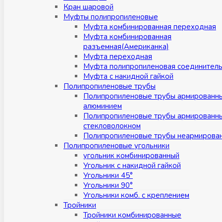
Кран шаровой
Муфты полипропиленовые
Муфта комбинированная переходная
Муфта комбинированная
разъемная(Американка)
Муфта переходная
Муфта полипропиленовая соединител
Муфта с накидной гайкой
Полипропиленовые трубы
Полипропиленовые трубы армированн
алюминием
Полипропиленовые трубы армированн
стекловолокном
Полипропиленовые трубы неармирова
Полипропиленовые угольники
угольник комбинированный
Угольник с накидной гайкой
Угольники 45°
Угольники 90°
Угольники комб. с креплением
Тройники
Тройники комбинированные