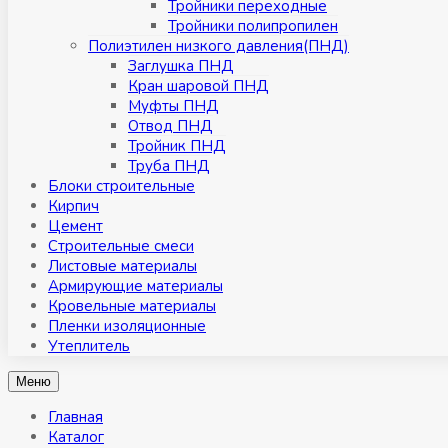
Тройники переходные
Тройники полипропилен
Полиэтилен низкого давления(ПНД)
Заглушка ПНД
Кран шаровой ПНД
Муфты ПНД
Отвод ПНД
Тройник ПНД
Труба ПНД
Блоки строительные
Кирпич
Цемент
Строительные смеси
Листовые материалы
Армирующие материалы
Кровельные материалы
Пленки изоляционные
Утеплитель
Меню
Главная
Каталог