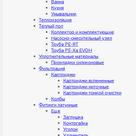
Ванна
Кухня
Умывальник
Теплоизоляция
Теплый пол
Коллектор и комплектующие
Насосно-смесительный узел
Труба PE-RT
Труба PE-Xa EVOH
Уплотнительные материалы
Прокладки силиконовые
Фильтрация
Картриджи
Картриджи вспененные
Картриджи ниточные
Картриджи тонкой очистки
Колбы
Фитинги латунные
Eщe
Заглушка
Контргайка
Уголок
Удлинитель