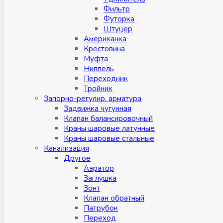
Фильтр
Футорка
Штуцер
Американка
Крестовина
Муфта
Ниппель
Переходник
Тройник
Запорно-регулир. арматура
Задвижка чугунная
Клапан балансировочный
Краны шаровые латунные
Краны шаровые стальные
Канализация
Другое
Аэратор
Заглушкa
Зонт
Клапан обратный
Патрубок
Переход