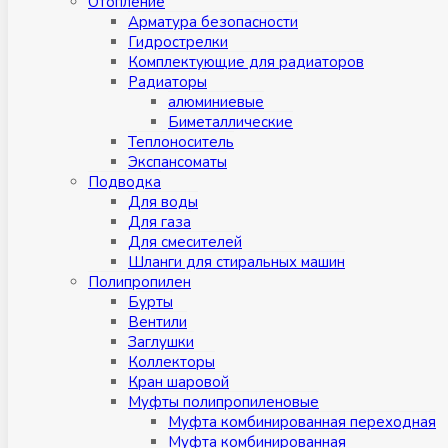
Отопление
Арматура безопасности
Гидрострелки
Комплектующие для радиаторов
Радиаторы
алюминиевые
Биметаллические
Теплоноситель
Экспансоматы
Подводка
Для воды
Для газа
Для смесителей
Шланги для стиральных машин
Полипропилен
Бурты
Вентили
Заглушки
Коллекторы
Кран шаровой
Муфты полипропиленовые
Муфта комбинированная переходная
Муфта комбинированная