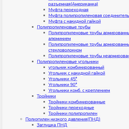
разъемная(Американка)
Муфта переходная
Муфта полипропиленовая соединител
Муфта с накидной гайкой
Полипропиленовые трубы
Полипропиленовые трубы армированн
алюминием
Полипропиленовые трубы армированн
стекловолокном
Полипропиленовые трубы неармирова
Полипропиленовые угольники
угольник комбинированный
Угольник с накидной гайкой
Угольники 45°
Угольники 90°
Угольники комб. с креплением
Тройники
Тройники комбинированные
Тройники переходные
Тройники полипропилен
Полиэтилен низкого давления(ПНД)
Заглушка ПНД