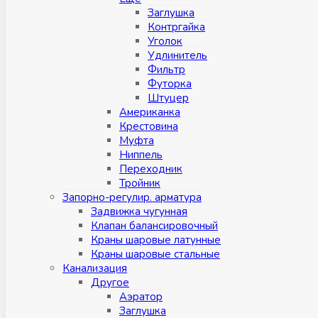
Заглушка
Контргайка
Уголок
Удлинитель
Фильтр
Футорка
Штуцер
Американка
Крестовина
Муфта
Ниппель
Переходник
Тройник
Запорно-регулир. арматура
Задвижка чугунная
Клапан балансировочный
Краны шаровые латунные
Краны шаровые стальные
Канализация
Другое
Аэратор
Заглушкa