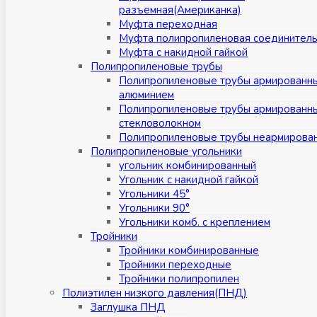
разъемная(Американка)
Муфта переходная
Муфта полипропиленовая соединител
Муфта с накидной гайкой
Полипропиленовые трубы
Полипропиленовые трубы армированн
алюминием
Полипропиленовые трубы армированн
стекловолокном
Полипропиленовые трубы неармирова
Полипропиленовые угольники
угольник комбинированный
Угольник с накидной гайкой
Угольники 45°
Угольники 90°
Угольники комб. с креплением
Тройники
Тройники комбинированные
Тройники переходные
Тройники полипропилен
Полиэтилен низкого давления(ПНД)
Заглушка ПНД