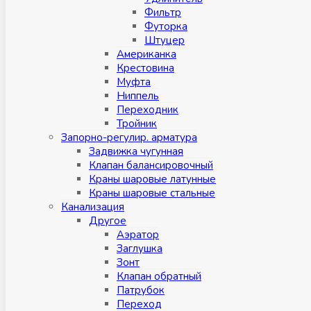
Фильтр
Футорка
Штуцер
Американка
Крестовина
Муфта
Ниппель
Переходник
Тройник
Запорно-регулир. арматура
Задвижка чугунная
Клапан балансировочный
Краны шаровые латунные
Краны шаровые стальные
Канализация
Другое
Аэратор
Заглушкa
Зонт
Клапан обратный
Патрубок
Переход