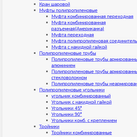
Кран шаровой
Муфты полипропиленовые
Муфта комбинированная переходная
Муфта комбинированная
разъемная(Американка)
Муфта переходная
Муфта полипропиленовая соединител
Муфта с накидной гайкой
Полипропиленовые трубы
Полипропиленовые трубы армированн
алюминием
Полипропиленовые трубы армированн
стекловолокном
Полипропиленовые трубы неармирова
Полипропиленовые угольники
угольник комбинированный
Угольник с накидной гайкой
Угольники 45°
Угольники 90°
Угольники комб. с креплением
Тройники
Тройники комбинированные