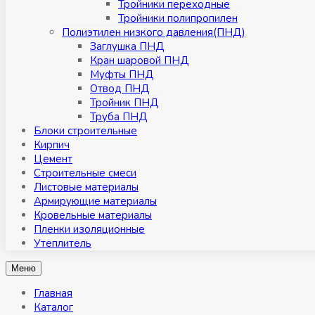
Тройники переходные
Тройники полипропилен
Полиэтилен низкого давления(ПНД)
Заглушка ПНД
Кран шаровой ПНД
Муфты ПНД
Отвод ПНД
Тройник ПНД
Труба ПНД
Блоки строительные
Кирпич
Цемент
Строительные смеси
Листовые материалы
Армирующие материалы
Кровельные материалы
Пленки изоляционные
Утеплитель
Меню
Главная
Каталог