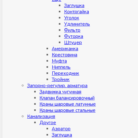
Заглушка
Контргайка
Уголок
Удлинитель
Фильтр
Футорка
Штуцер
Американка
Крестовина
Муфта
Ниппель
Переходник
Тройник
Запорно-регулир. арматура
Задвижка чугунная
Клапан балансировочный
Краны шаровые латунные
Краны шаровые стальные
Канализация
Другое
Аэратор
Заглушкa