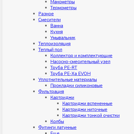
Манометры
Термометры
Разное
Смесители
Ванна
Кухня
Умывальник
Теплоизоляция
Теплый пол
Коллектор и комплектующие
Насосно-смесительный узел
Труба PE-RT
Труба PE-Xa EVOH
Уплотнительные материалы
Прокладки силиконовые
Фильтрация
Картриджи
Картриджи вспененные
Картриджи ниточные
Картриджи тонкой очистки
Колбы
Фитинги латунные
Eщe