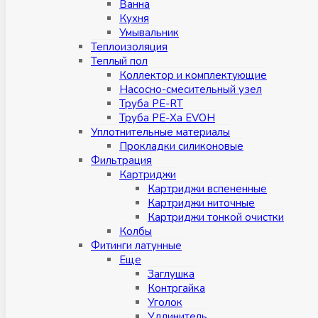
Ванна
Кухня
Умывальник
Теплоизоляция
Теплый пол
Коллектор и комплектующие
Насосно-смесительный узел
Труба PE-RT
Труба PE-Xa EVOH
Уплотнительные материалы
Прокладки силиконовые
Фильтрация
Картриджи
Картриджи вспененные
Картриджи ниточные
Картриджи тонкой очистки
Колбы
Фитинги латунные
Eщe
Заглушка
Контргайка
Уголок
Удлинитель