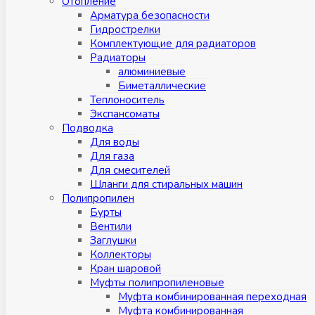
Отопление
Арматура безопасности
Гидрострелки
Комплектующие для радиаторов
Радиаторы
алюминиевые
Биметаллические
Теплоноситель
Экспансоматы
Подводка
Для воды
Для газа
Для смесителей
Шланги для стиральных машин
Полипропилен
Бурты
Вентили
Заглушки
Коллекторы
Кран шаровой
Муфты полипропиленовые
Муфта комбинированная переходная
Муфта комбинированная