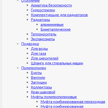
Отопление
Арматура безопасности
Гидрострелки
Комплектующие для радиаторов
Радиаторы
алюминиевые
Биметаллические
Теплоноситель
Экспансоматы
Подводка
Для воды
Для газа
Для смесителей
Шланги для стиральных машин
Полипропилен
Бурты
Вентили
Заглушки
Коллекторы
Кран шаровой
Муфты полипропиленовые
Муфта комбинированная переходная
Муфта комбинированная