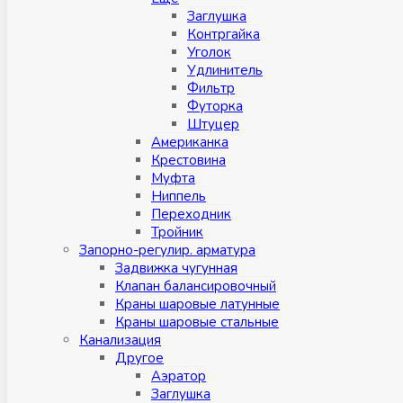
Заглушка
Контргайка
Уголок
Удлинитель
Фильтр
Футорка
Штуцер
Американка
Крестовина
Муфта
Ниппель
Переходник
Тройник
Запорно-регулир. арматура
Задвижка чугунная
Клапан балансировочный
Краны шаровые латунные
Краны шаровые стальные
Канализация
Другое
Аэратор
Заглушкa