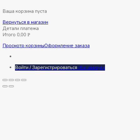
(
40
Ваша корзина пуста
)
Вернуться в магазин
Детали платежа
Итого
0,00
Р
Просмотр корзины
Оформление заказа
Войти / Зарегистрироваться
Мой аккаунт