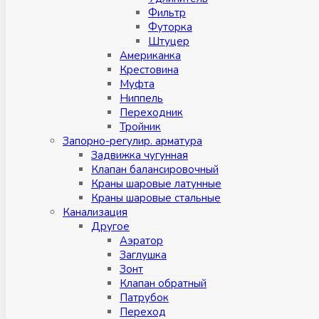
Фильтр
Футорка
Штуцер
Американка
Крестовина
Муфта
Ниппель
Переходник
Тройник
Запорно-регулир. арматура
Задвижка чугунная
Клапан балансировочный
Краны шаровые латунные
Краны шаровые стальные
Канализация
Другое
Аэратор
Заглушкa
Зонт
Клапан обратный
Патрубок
Переход