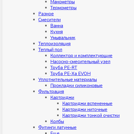
Манометры
Термометры
Разное
Смесители
Ванна
Кухня
Умывальник
Теплоизоляция
Теплый пол
Коллектор и комплектующие
Насосно-смесительный узел
Труба PE-RT
Труба PE-Xa EVOH
Уплотнительные материалы
Прокладки силиконовые
Фильтрация
Картриджи
Картриджи вспененные
Картриджи ниточные
Картриджи тонкой очистки
Колбы
Фитинги латунные
Eщe