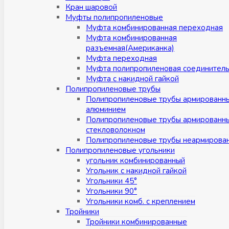
Кран шаровой
Муфты полипропиленовые
Муфта комбинированная переходная
Муфта комбинированная
разъемная(Американка)
Муфта переходная
Муфта полипропиленовая соединител
Муфта с накидной гайкой
Полипропиленовые трубы
Полипропиленовые трубы армированн
алюминием
Полипропиленовые трубы армированн
стекловолокном
Полипропиленовые трубы неармирова
Полипропиленовые угольники
угольник комбинированный
Угольник с накидной гайкой
Угольники 45°
Угольники 90°
Угольники комб. с креплением
Тройники
Тройники комбинированные