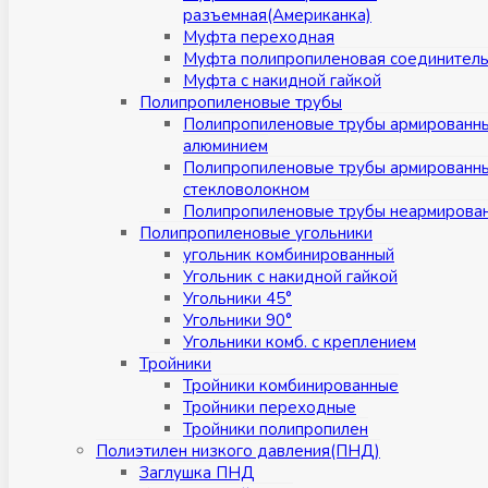
разъемная(Американка)
Муфта переходная
Муфта полипропиленовая соединител
Муфта с накидной гайкой
Полипропиленовые трубы
Полипропиленовые трубы армированн
алюминием
Полипропиленовые трубы армированн
стекловолокном
Полипропиленовые трубы неармирова
Полипропиленовые угольники
угольник комбинированный
Угольник с накидной гайкой
Угольники 45°
Угольники 90°
Угольники комб. с креплением
Тройники
Тройники комбинированные
Тройники переходные
Тройники полипропилен
Полиэтилен низкого давления(ПНД)
Заглушка ПНД