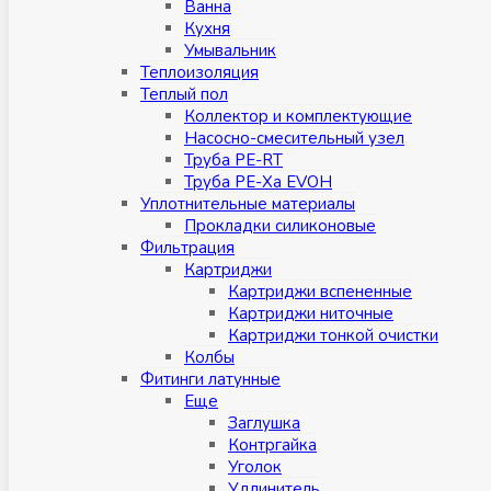
Ванна
Кухня
Умывальник
Теплоизоляция
Теплый пол
Коллектор и комплектующие
Насосно-смесительный узел
Труба PE-RT
Труба PE-Xa EVOH
Уплотнительные материалы
Прокладки силиконовые
Фильтрация
Картриджи
Картриджи вспененные
Картриджи ниточные
Картриджи тонкой очистки
Колбы
Фитинги латунные
Eщe
Заглушка
Контргайка
Уголок
Удлинитель