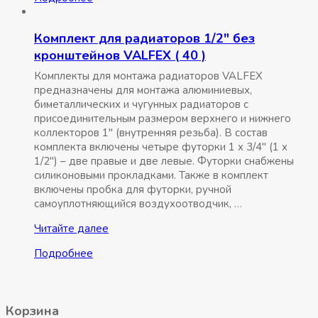
Комплект для радиаторов 1/2″ без
кронштейнов VALFEX ( 40 )
Комплекты для монтажа радиаторов VALFEX
предназначены для монтажа алюминиевых,
биметаллических и чугунных радиаторов с
присоединительным размером верхнего и нижнего
коллекторов 1″ (внутренняя резьба). В состав
комплекта включены четыре футорки 1 x 3/4″ (1 x
1/2″) – две правые и две левые. Футорки снабжены
силиконовыми прокладками. Также в комплект
включены пробка для футорки, ручной
самоуплотняющийся воздухоотводчик, …
Комплект
Читайте далее
для
Подробнее
радиаторов
1/2″
без
кронштейнов
Корзина
VALFEX