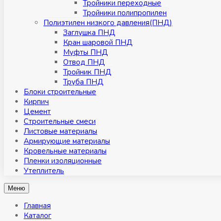
Тройники переходные
Тройники полипропилен
Полиэтилен низкого давления(ПНД)
Заглушка ПНД
Кран шаровой ПНД
Муфты ПНД
Отвод ПНД
Тройник ПНД
Труба ПНД
Блоки строительные
Кирпич
Цемент
Строительные смеси
Листовые материалы
Армирующие материалы
Кровельные материалы
Пленки изоляционные
Утеплитель
Меню
Главная
Каталог