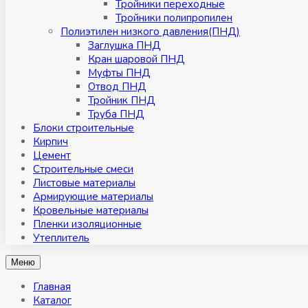
Тройники переходные
Тройники полипропилен
Полиэтилен низкого давления(ПНД)
Заглушка ПНД
Кран шаровой ПНД
Муфты ПНД
Отвод ПНД
Тройник ПНД
Труба ПНД
Блоки строительные
Кирпич
Цемент
Строительные смеси
Листовые материалы
Армирующие материалы
Кровельные материалы
Пленки изоляционные
Утеплитель
Меню
Главная
Каталог