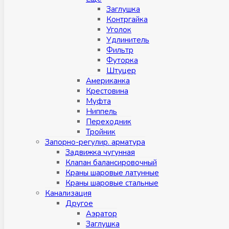
Заглушка
Контргайка
Уголок
Удлинитель
Фильтр
Футорка
Штуцер
Американка
Крестовина
Муфта
Ниппель
Переходник
Тройник
Запорно-регулир. арматура
Задвижка чугунная
Клапан балансировочный
Краны шаровые латунные
Краны шаровые стальные
Канализация
Другое
Аэратор
Заглушкa