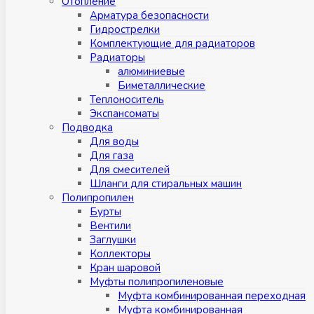
Отопление
Арматура безопасности
Гидрострелки
Комплектующие для радиаторов
Радиаторы
алюминиевые
Биметаллические
Теплоноситель
Экспансоматы
Подводка
Для воды
Для газа
Для смесителей
Шланги для стиральных машин
Полипропилен
Бурты
Вентили
Заглушки
Коллекторы
Кран шаровой
Муфты полипропиленовые
Муфта комбинированная переходная
Муфта комбинированная