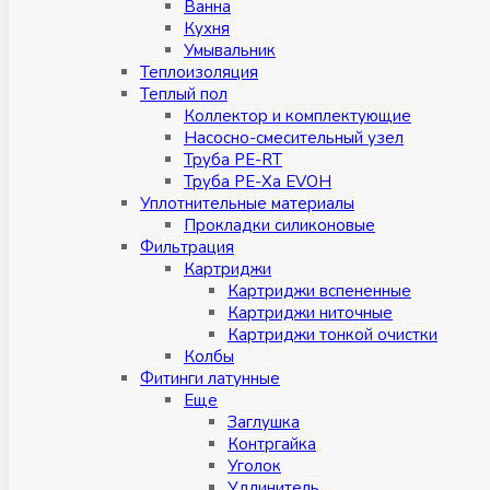
Ванна
Кухня
Умывальник
Теплоизоляция
Теплый пол
Коллектор и комплектующие
Насосно-смесительный узел
Труба PE-RT
Труба PE-Xa EVOH
Уплотнительные материалы
Прокладки силиконовые
Фильтрация
Картриджи
Картриджи вспененные
Картриджи ниточные
Картриджи тонкой очистки
Колбы
Фитинги латунные
Eщe
Заглушка
Контргайка
Уголок
Удлинитель