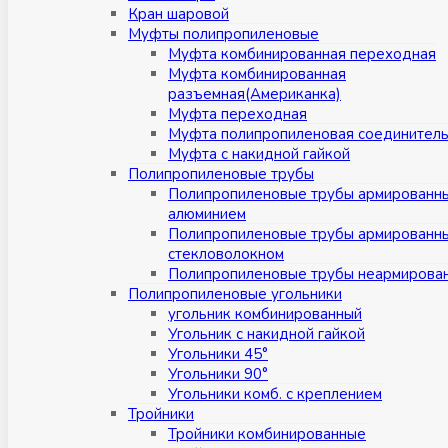
Кран шаровой
Муфты полипропиленовые
Муфта комбинированная переходная
Муфта комбинированная
разъемная(Американка)
Муфта переходная
Муфта полипропиленовая соединител
Муфта с накидной гайкой
Полипропиленовые трубы
Полипропиленовые трубы армированн
алюминием
Полипропиленовые трубы армированн
стекловолокном
Полипропиленовые трубы неармирова
Полипропиленовые угольники
угольник комбинированный
Угольник с накидной гайкой
Угольники 45°
Угольники 90°
Угольники комб. с креплением
Тройники
Тройники комбинированные