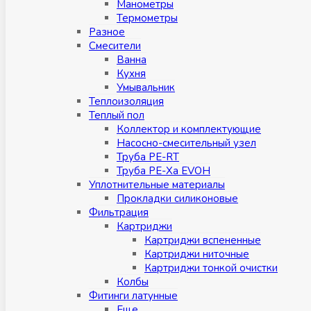
Манометры
Термометры
Разное
Смесители
Ванна
Кухня
Умывальник
Теплоизоляция
Теплый пол
Коллектор и комплектующие
Насосно-смесительный узел
Труба PE-RT
Труба PE-Xa EVOH
Уплотнительные материалы
Прокладки силиконовые
Фильтрация
Картриджи
Картриджи вспененные
Картриджи ниточные
Картриджи тонкой очистки
Колбы
Фитинги латунные
Eщe