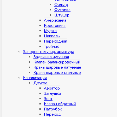
Фильтр
Футорка
Штуцер
Американка
Крестовина
Муфта
Ниппель
Переходник
Тройник
Запорно-регулир. арматура
Задвижка чугунная
Клапан балансировочный
Краны шаровые латунные
Краны шаровые стальные
Канализация
Другое
Аэратор
Заглушкa
Зонт
Клапан обратный
Патрубок
Переход