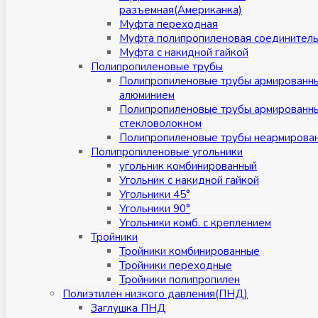
разъемная(Американка)
Муфта переходная
Муфта полипропиленовая соединител
Муфта с накидной гайкой
Полипропиленовые трубы
Полипропиленовые трубы армированн
алюминием
Полипропиленовые трубы армированн
стекловолокном
Полипропиленовые трубы неармирова
Полипропиленовые угольники
угольник комбинированный
Угольник с накидной гайкой
Угольники 45°
Угольники 90°
Угольники комб. с креплением
Тройники
Тройники комбинированные
Тройники переходные
Тройники полипропилен
Полиэтилен низкого давления(ПНД)
Заглушка ПНД