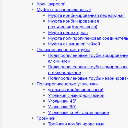
Кран шаровой
Муфты полипропиленовые
Муфта комбинированная переходная
Муфта комбинированная
разъемная(Американка)
Муфта переходная
Муфта полипропиленовая соединител
Муфта с накидной гайкой
Полипропиленовые трубы
Полипропиленовые трубы армированн
алюминием
Полипропиленовые трубы армированн
стекловолокном
Полипропиленовые трубы неармирова
Полипропиленовые угольники
угольник комбинированный
Угольник с накидной гайкой
Угольники 45°
Угольники 90°
Угольники комб. с креплением
Тройники
Тройники комбинированные