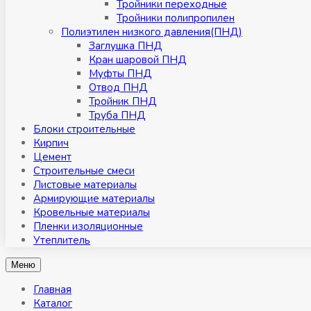
Тройники переходные
Тройники полипропилен
Полиэтилен низкого давления(ПНД)
Заглушка ПНД
Кран шаровой ПНД
Муфты ПНД
Отвод ПНД
Тройник ПНД
Труба ПНД
Блоки строительные
Кирпич
Цемент
Строительные смеси
Листовые материалы
Армирующие материалы
Кровельные материалы
Пленки изоляционные
Утеплитель
Меню
Главная
Каталог