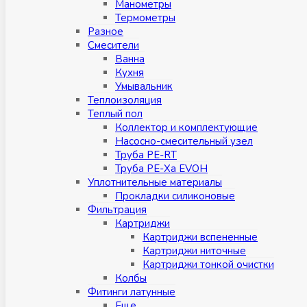
Манометры
Термометры
Разное
Смесители
Ванна
Кухня
Умывальник
Теплоизоляция
Теплый пол
Коллектор и комплектующие
Насосно-смесительный узел
Труба PE-RT
Труба PE-Xa EVOH
Уплотнительные материалы
Прокладки силиконовые
Фильтрация
Картриджи
Картриджи вспененные
Картриджи ниточные
Картриджи тонкой очистки
Колбы
Фитинги латунные
Eщe