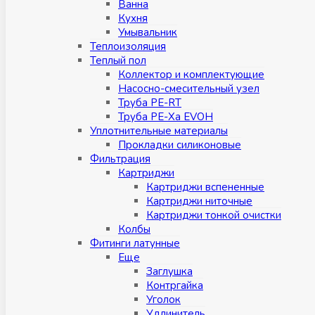
Ванна
Кухня
Умывальник
Теплоизоляция
Теплый пол
Коллектор и комплектующие
Насосно-смесительный узел
Труба PE-RT
Труба PE-Xa EVOH
Уплотнительные материалы
Прокладки силиконовые
Фильтрация
Картриджи
Картриджи вспененные
Картриджи ниточные
Картриджи тонкой очистки
Колбы
Фитинги латунные
Eщe
Заглушка
Контргайка
Уголок
Удлинитель