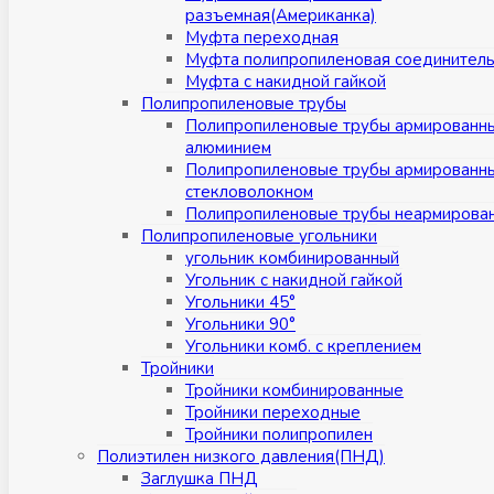
разъемная(Американка)
Муфта переходная
Муфта полипропиленовая соединител
Муфта с накидной гайкой
Полипропиленовые трубы
Полипропиленовые трубы армированн
алюминием
Полипропиленовые трубы армированн
стекловолокном
Полипропиленовые трубы неармирова
Полипропиленовые угольники
угольник комбинированный
Угольник с накидной гайкой
Угольники 45°
Угольники 90°
Угольники комб. с креплением
Тройники
Тройники комбинированные
Тройники переходные
Тройники полипропилен
Полиэтилен низкого давления(ПНД)
Заглушка ПНД