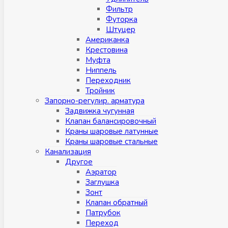
Фильтр
Футорка
Штуцер
Американка
Крестовина
Муфта
Ниппель
Переходник
Тройник
Запорно-регулир. арматура
Задвижка чугунная
Клапан балансировочный
Краны шаровые латунные
Краны шаровые стальные
Канализация
Другое
Аэратор
Заглушкa
Зонт
Клапан обратный
Патрубок
Переход