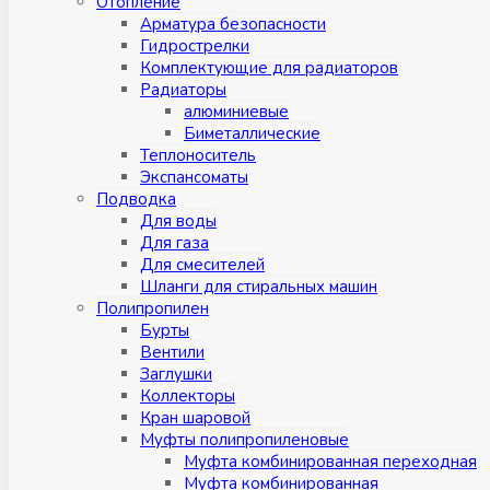
Отопление
Арматура безопасности
Гидрострелки
Комплектующие для радиаторов
Радиаторы
алюминиевые
Биметаллические
Теплоноситель
Экспансоматы
Подводка
Для воды
Для газа
Для смесителей
Шланги для стиральных машин
Полипропилен
Бурты
Вентили
Заглушки
Коллекторы
Кран шаровой
Муфты полипропиленовые
Муфта комбинированная переходная
Муфта комбинированная