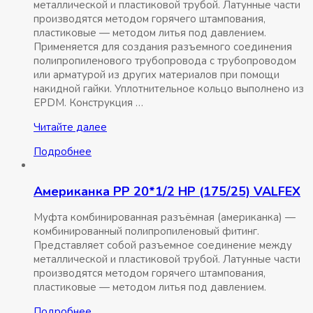
металлической и пластиковой трубой. Латунные части
производятся методом горячего штампования,
пластиковые — методом литья под давлением.
Применяется для создания разъемного соединения
полипропиленового трубопровода с трубопроводом
или арматурой из других материалов при помощи
накидной гайки. Уплотнительное кольцо выполнено из
EPDM. Конструкция …
Американка
Читайте далее
РР
Подробнее
20*1/2
ВР
усиленная
Американка РР 20*1/2 НР (175/25) VALFEX
(125/25)
VALFEX
Муфта комбинированная разъёмная (американка) —
комбинированный полипропиленовый фитинг.
Представляет собой разъемное соединение между
металлической и пластиковой трубой. Латунные части
производятся методом горячего штампования,
пластиковые — методом литья под давлением.
Подробнее