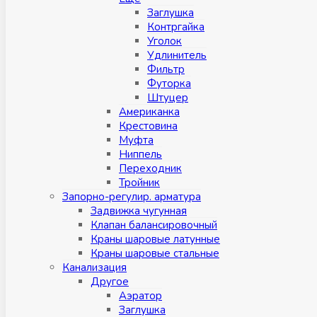
Заглушка
Контргайка
Уголок
Удлинитель
Фильтр
Футорка
Штуцер
Американка
Крестовина
Муфта
Ниппель
Переходник
Тройник
Запорно-регулир. арматура
Задвижка чугунная
Клапан балансировочный
Краны шаровые латунные
Краны шаровые стальные
Канализация
Другое
Аэратор
Заглушкa