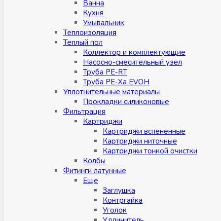
Ванна
Кухня
Умывальник
Теплоизоляция
Теплый пол
Коллектор и комплектующие
Насосно-смесительный узел
Труба PE-RT
Труба PE-Xa EVOH
Уплотнительные материалы
Прокладки силиконовые
Фильтрация
Картриджи
Картриджи вспененные
Картриджи ниточные
Картриджи тонкой очистки
Колбы
Фитинги латунные
Eщe
Заглушка
Контргайка
Уголок
Удлинитель