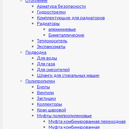
Отопление
Арматура безопасности
Гидрострелки
Комплектующие для радиаторов
Радиаторы
алюминиевые
Биметаллические
Теплоноситель
Экспансоматы
Подводка
Для воды
Для газа
Для смесителей
Шланги для стиральных машин
Полипропилен
Бурты
Вентили
Заглушки
Коллекторы
Кран шаровой
Муфты полипропиленовые
Муфта комбинированная переходная
Муфта комбинированная