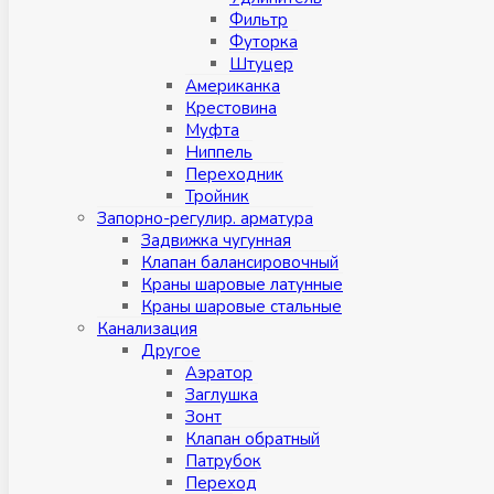
Фильтр
Футорка
Штуцер
Американка
Крестовина
Муфта
Ниппель
Переходник
Тройник
Запорно-регулир. арматура
Задвижка чугунная
Клапан балансировочный
Краны шаровые латунные
Краны шаровые стальные
Канализация
Другое
Аэратор
Заглушкa
Зонт
Клапан обратный
Патрубок
Переход