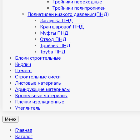
Тройники переходные
Тройники полипропилен
Полиэтилен низкого давления(ПНД)
Заглушка ПНД
Кран шаровой ПНД
Муфты ПНД
Отвод ПНД
Тройник ПНД
Труба ПНД
Блоки строительные
Кирпич
Цемент
Строительные смеси
Листовые материалы
Армирующие материалы
Кровельные материалы
Пленки изоляционные
Утеплитель
Меню
Главная
Каталог