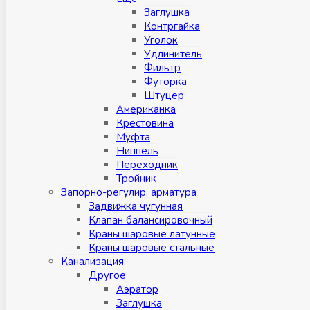
Заглушка
Контргайка
Уголок
Удлинитель
Фильтр
Футорка
Штуцер
Американка
Крестовина
Муфта
Ниппель
Переходник
Тройник
Запорно-регулир. арматура
Задвижка чугунная
Клапан балансировочный
Краны шаровые латунные
Краны шаровые стальные
Канализация
Другое
Аэратор
Заглушкa