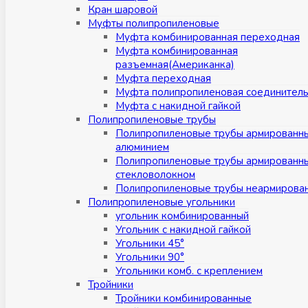
Кран шаровой
Муфты полипропиленовые
Муфта комбинированная переходная
Муфта комбинированная
разъемная(Американка)
Муфта переходная
Муфта полипропиленовая соединител
Муфта с накидной гайкой
Полипропиленовые трубы
Полипропиленовые трубы армированн
алюминием
Полипропиленовые трубы армированн
стекловолокном
Полипропиленовые трубы неармирова
Полипропиленовые угольники
угольник комбинированный
Угольник с накидной гайкой
Угольники 45°
Угольники 90°
Угольники комб. с креплением
Тройники
Тройники комбинированные