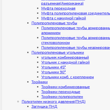
разъемная(Американка)
Муфта переходная
Муфта полипропиленовая соединител
Муфта с накидной гайкой
Полипропиленовые трубы
Полипропиленовые трубы армированн
алюминием
Полипропиленовые трубы армированн
стекловолокном
Полипропиленовые трубы неармирова
Полипропиленовые угольники
угольник комбинированный
Угольник с накидной гайкой
Угольники 45°
Угольники 90°
Угольники комб. с креплением
Тройники
Тройники комбинированные
Тройники переходные
Тройники полипропилен
Полиэтилен низкого давления(ПНД)
Заглушка ПНД