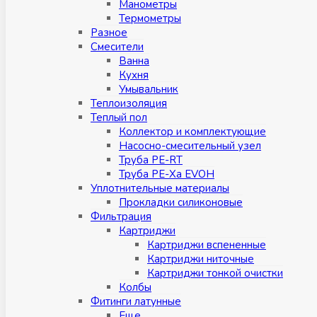
Манометры
Термометры
Разное
Смесители
Ванна
Кухня
Умывальник
Теплоизоляция
Теплый пол
Коллектор и комплектующие
Насосно-смесительный узел
Труба PE-RT
Труба PE-Xa EVOH
Уплотнительные материалы
Прокладки силиконовые
Фильтрация
Картриджи
Картриджи вспененные
Картриджи ниточные
Картриджи тонкой очистки
Колбы
Фитинги латунные
Eщe