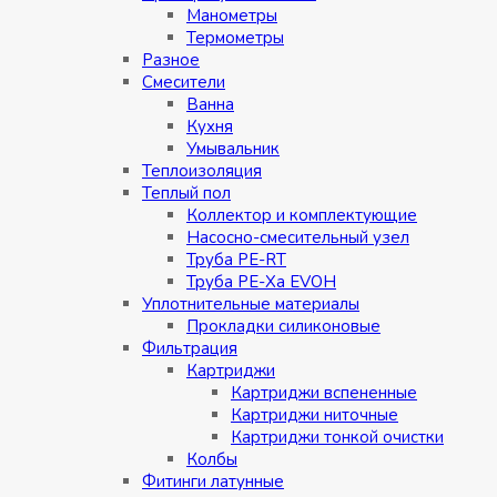
Манометры
Термометры
Разное
Смесители
Ванна
Кухня
Умывальник
Теплоизоляция
Теплый пол
Коллектор и комплектующие
Насосно-смесительный узел
Труба PE-RT
Труба PE-Xa EVOH
Уплотнительные материалы
Прокладки силиконовые
Фильтрация
Картриджи
Картриджи вспененные
Картриджи ниточные
Картриджи тонкой очистки
Колбы
Фитинги латунные