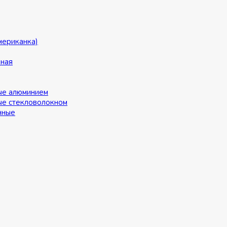
мериканка)
ьная
ые алюминием
ые стекловолокном
нные