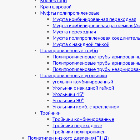
Коллекторы
Кран шаровой
Муфты полипропиленовые
Муфта комбинированная переходная
Муфта комбинированная разъемная(А
Муфта переходная
Муфта полипропиленовая соединител
Муфта с накидной гайкой
Полипропиленовые трубы
Полипропиленовые трубы армированн
Полипропиленовые трубы армированн
Полипропиленовые трубы неармирова
Полипропиленовые угольники
угольник комбинированный
Угольник с накидной гайкой
Угольники 45°
Угольники 90°
Угольники комб. с креплением
Тройники
Тройники комбинированные
Тройники переходные
Тройники полипропилен
Полиэтилен низкого давления(ПНД)