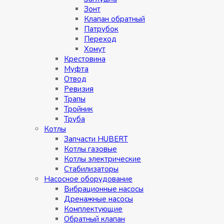
Зонт
Клапан обратный
Патрубок
Переход
Хомут
Крестовина
Муфтa
Отвод
Ревизия
Трапы
Тройник
Труба
Котлы
Запчасти HUBERT
Котлы газовые
Котлы электрические
Стабилизаторы
Насосное оборудование
Вибрационные насосы
Дренажные насосы
Комплектующие
Обратный клапан