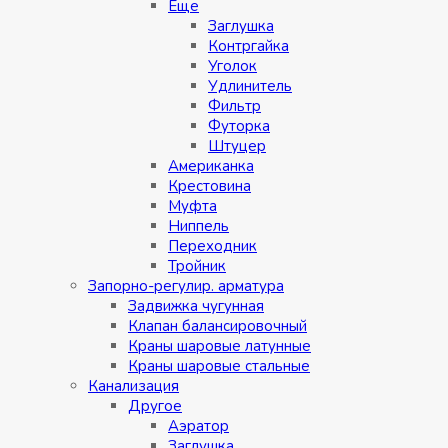
Eщe
Заглушка
Контргайка
Уголок
Удлинитель
Фильтр
Футорка
Штуцер
Американка
Крестовина
Муфта
Ниппель
Переходник
Тройник
Запорно-регулир. арматура
Задвижка чугунная
Клапан балансировочный
Краны шаровые латунные
Краны шаровые стальные
Канализация
Другое
Аэратор
Заглушкa