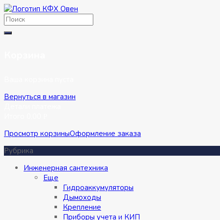
Перейти
к
содержимому
Корзина
Ваша корзина пуста
Вернуться в магазин
Детали платежа
Итого
0,00
Р
Просмотр корзины
Оформление заказа
Рубрика
Инженерная сантехника
Eще
Гидроаккумуляторы
Дымоходы
Крепление
Приборы учета и КИП