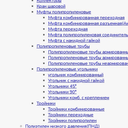
Коллекторы
Кран шаровой
Муфты полипропиленовые
Муфта комбинированная переходная
Муфта комбинированная разъемная(А
Муфта переходная
Муфта полипропиленовая соединител
Муфта с накидной гайкой
Полипропиленовые трубы
Полипропиленовые трубы армированн
Полипропиленовые трубы армированн
Полипропиленовые трубы неармирова
Полипропиленовые угольники
угольник комбинированный
Угольник с накидной гайкой
Угольники 45°
Угольники 90°
Угольники комб. с креплением
Тройники
Тройники комбинированные
Тройники переходные
Тройники полипропилен
Полиэтилен низкого давления(ПНД)