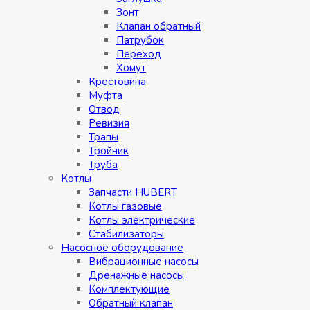
Зонт
Клапан обратный
Патрубок
Переход
Хомут
Крестовина
Муфтa
Отвод
Ревизия
Трапы
Тройник
Труба
Котлы
Запчасти HUBERT
Котлы газовые
Котлы электрические
Стабилизаторы
Насосное оборудование
Вибрационные насосы
Дренажные насосы
Комплектующие
Обратный клапан