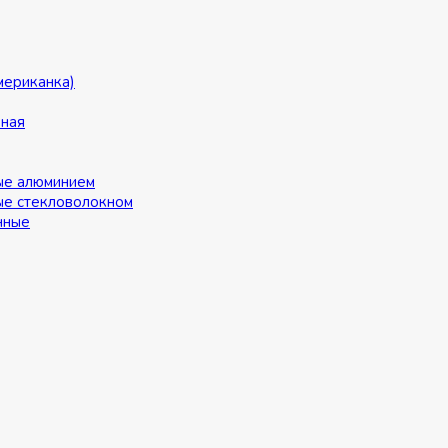
мериканка)
ьная
ые алюминием
ые стекловолокном
нные