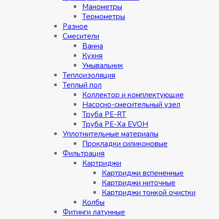
Манометры
Термометры
Разное
Смесители
Ванна
Кухня
Умывальник
Теплоизоляция
Теплый пол
Коллектор и комплектующие
Насосно-смесительный узел
Труба PE-RT
Труба PE-Xa EVOH
Уплотнительные материалы
Прокладки силиконовые
Фильтрация
Картриджи
Картриджи вспененные
Картриджи ниточные
Картриджи тонкой очистки
Колбы
Фитинги латунные