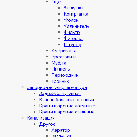
Eщe
Заглушка
Контргайка
Уголок
Удлинитель
Фильтр
Футорка
Штуцер
Американка
Крестовина
Муфта
Ниппель
Переходник
Тройник
Запорно-регулир. арматура
Задвижка чугунная
Клапан балансировочный
Краны шаровые латунные
Краны шаровые стальные
Канализация
Другое
Аэратор
Заглушкa