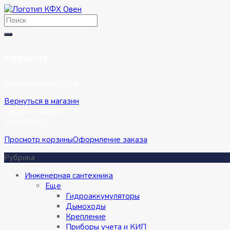
Перейти
к
содержимому
Корзина
Ваша корзина пуста
Вернуться в магазин
Детали платежа
Итого
0,00
Р
Просмотр корзины
Оформление заказа
Рубрика
Инженерная сантехника
Eще
Гидроаккумуляторы
Дымоходы
Крепление
Приборы учета и КИП