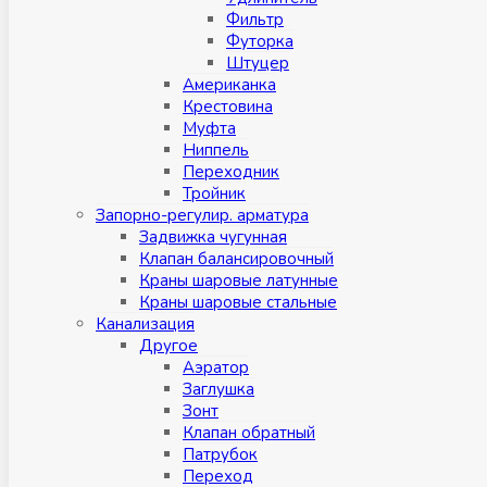
Фильтр
Футорка
Штуцер
Американка
Крестовина
Муфта
Ниппель
Переходник
Тройник
Запорно-регулир. арматура
Задвижка чугунная
Клапан балансировочный
Краны шаровые латунные
Краны шаровые стальные
Канализация
Другое
Аэратор
Заглушкa
Зонт
Клапан обратный
Патрубок
Переход