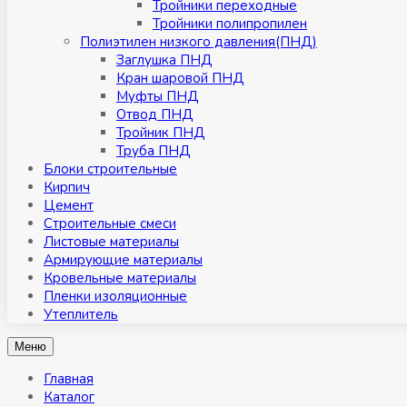
Тройники переходные
Тройники полипропилен
Полиэтилен низкого давления(ПНД)
Заглушка ПНД
Кран шаровой ПНД
Муфты ПНД
Отвод ПНД
Тройник ПНД
Труба ПНД
Блоки строительные
Кирпич
Цемент
Строительные смеси
Листовые материалы
Армирующие материалы
Кровельные материалы
Пленки изоляционные
Утеплитель
Меню
Главная
Каталог