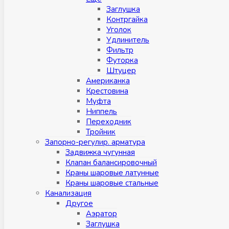
Заглушка
Контргайка
Уголок
Удлинитель
Фильтр
Футорка
Штуцер
Американка
Крестовина
Муфта
Ниппель
Переходник
Тройник
Запорно-регулир. арматура
Задвижка чугунная
Клапан балансировочный
Краны шаровые латунные
Краны шаровые стальные
Канализация
Другое
Аэратор
Заглушкa