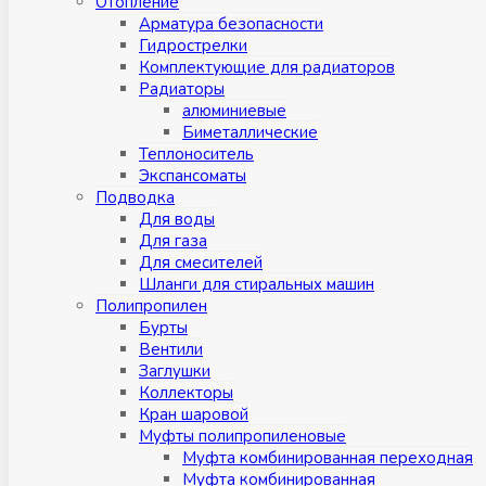
Отопление
Арматура безопасности
Гидрострелки
Комплектующие для радиаторов
Радиаторы
алюминиевые
Биметаллические
Теплоноситель
Экспансоматы
Подводка
Для воды
Для газа
Для смесителей
Шланги для стиральных машин
Полипропилен
Бурты
Вентили
Заглушки
Коллекторы
Кран шаровой
Муфты полипропиленовые
Муфта комбинированная переходная
Муфта комбинированная