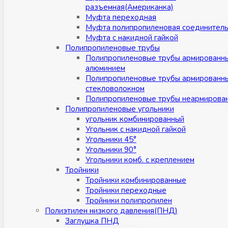
разъемная(Американка)
Муфта переходная
Муфта полипропиленовая соединител
Муфта с накидной гайкой
Полипропиленовые трубы
Полипропиленовые трубы армированн
алюминием
Полипропиленовые трубы армированн
стекловолокном
Полипропиленовые трубы неармирова
Полипропиленовые угольники
угольник комбинированный
Угольник с накидной гайкой
Угольники 45°
Угольники 90°
Угольники комб. с креплением
Тройники
Тройники комбинированные
Тройники переходные
Тройники полипропилен
Полиэтилен низкого давления(ПНД)
Заглушка ПНД