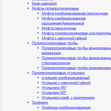
Кран шаровой
Муфты полипропиленовые
Муфта комбинированная переходная
Муфта комбинированная
разъемная(Американка)
Муфта переходная
Муфта полипропиленовая соединител
Муфта с накидной гайкой
Полипропиленовые трубы
Полипропиленовые трубы армированн
алюминием
Полипропиленовые трубы армированн
стекловолокном
Полипропиленовые трубы неармирова
Полипропиленовые угольники
угольник комбинированный
Угольник с накидной гайкой
Угольники 45°
Угольники 90°
Угольники комб. с креплением
Тройники
Тройники комбинированные