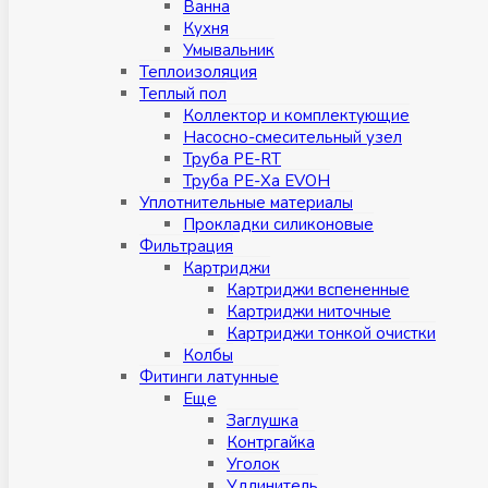
Ванна
Кухня
Умывальник
Теплоизоляция
Теплый пол
Коллектор и комплектующие
Насосно-смесительный узел
Труба PE-RT
Труба PE-Xa EVOH
Уплотнительные материалы
Прокладки силиконовые
Фильтрация
Картриджи
Картриджи вспененные
Картриджи ниточные
Картриджи тонкой очистки
Колбы
Фитинги латунные
Eщe
Заглушка
Контргайка
Уголок
Удлинитель