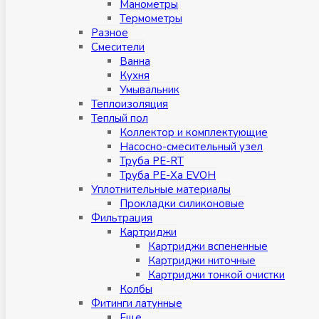
Манометры
Термометры
Разное
Смесители
Ванна
Кухня
Умывальник
Теплоизоляция
Теплый пол
Коллектор и комплектующие
Насосно-смесительный узел
Труба PE-RT
Труба PE-Xa EVOH
Уплотнительные материалы
Прокладки силиконовые
Фильтрация
Картриджи
Картриджи вспененные
Картриджи ниточные
Картриджи тонкой очистки
Колбы
Фитинги латунные
Eщe