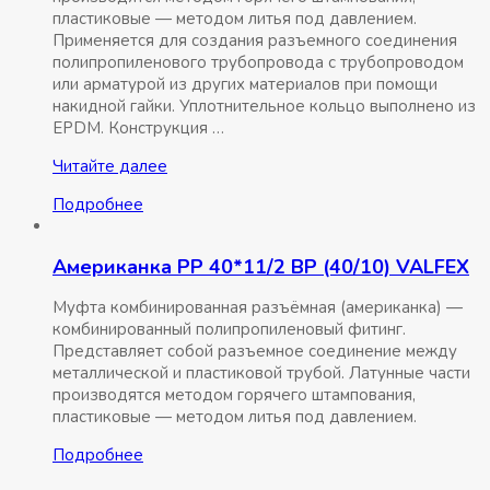
пластиковые — методом литья под давлением.
Применяется для создания разъемного соединения
полипропиленового трубопровода с трубопроводом
или арматурой из других материалов при помощи
накидной гайки. Уплотнительное кольцо выполнено из
EPDM. Конструкция …
Американка
Читайте далее
РР
Подробнее
32*1
ВР
усиленная
Американка РР 40*11/2 ВР (40/10) VALFEX
(60/15)
VALFEX
Муфта комбинированная разъёмная (американка) —
комбинированный полипропиленовый фитинг.
Представляет собой разъемное соединение между
металлической и пластиковой трубой. Латунные части
производятся методом горячего штампования,
пластиковые — методом литья под давлением.
Подробнее