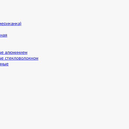
мериканка)
ьная
ые алюминием
ые стекловолокном
нные