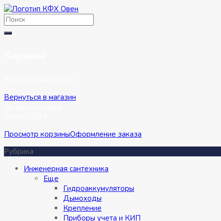
Перейти
к
содержимому
Корзина
Ваша корзина пуста
Вернуться в магазин
Детали платежа
Итого
0,00
Р
Просмотр корзины
Оформление заказа
Рубрика
Инженерная сантехника
Eще
Гидроаккумуляторы
Дымоходы
Крепление
Приборы учета и КИП