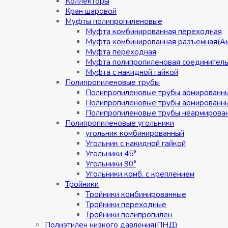
Коллекторы
Кран шаровой
Муфты полипропиленовые
Муфта комбинированная переходная
Муфта комбинированная разъемная(А
Муфта переходная
Муфта полипропиленовая соединител
Муфта с накидной гайкой
Полипропиленовые трубы
Полипропиленовые трубы армированн
Полипропиленовые трубы армированн
Полипропиленовые трубы неармирова
Полипропиленовые угольники
угольник комбинированный
Угольник с накидной гайкой
Угольники 45°
Угольники 90°
Угольники комб. с креплением
Тройники
Тройники комбинированные
Тройники переходные
Тройники полипропилен
Полиэтилен низкого давления(ПНД)