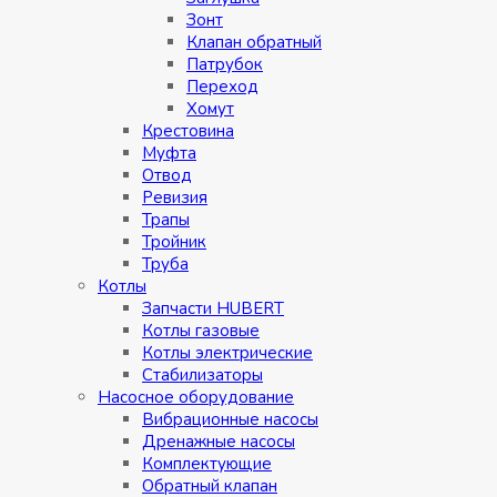
Зонт
Клапан обратный
Патрубок
Переход
Хомут
Крестовина
Муфтa
Отвод
Ревизия
Трапы
Тройник
Труба
Котлы
Запчасти HUBERT
Котлы газовые
Котлы электрические
Стабилизаторы
Насосное оборудование
Вибрационные насосы
Дренажные насосы
Комплектующие
Обратный клапан