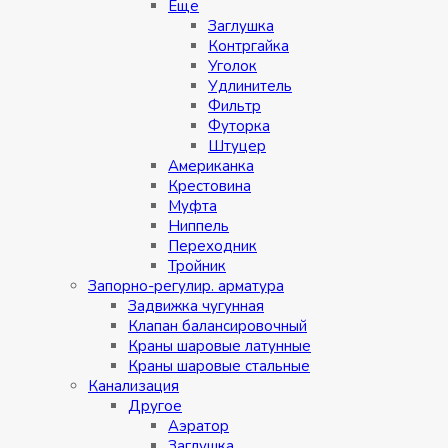
Eщe
Заглушка
Контргайка
Уголок
Удлинитель
Фильтр
Футорка
Штуцер
Американка
Крестовина
Муфта
Ниппель
Переходник
Тройник
Запорно-регулир. арматура
Задвижка чугунная
Клапан балансировочный
Краны шаровые латунные
Краны шаровые стальные
Канализация
Другое
Аэратор
Заглушкa