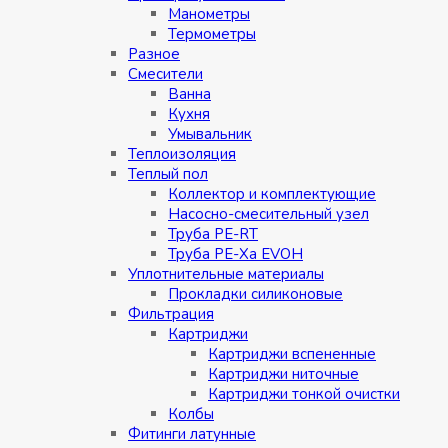
Манометры
Термометры
Разное
Смесители
Ванна
Кухня
Умывальник
Теплоизоляция
Теплый пол
Коллектор и комплектующие
Насосно-смесительный узел
Труба PE-RT
Труба PE-Xa EVOH
Уплотнительные материалы
Прокладки силиконовые
Фильтрация
Картриджи
Картриджи вспененные
Картриджи ниточные
Картриджи тонкой очистки
Колбы
Фитинги латунные