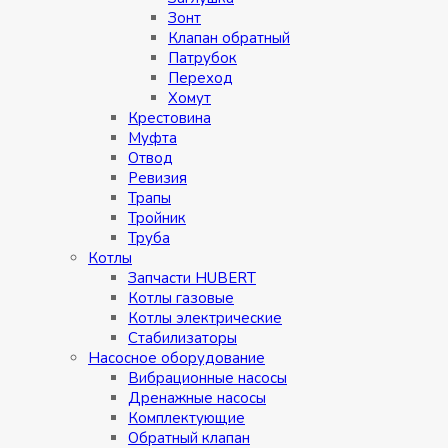
Зонт
Клапан обратный
Патрубок
Переход
Хомут
Крестовина
Муфтa
Отвод
Ревизия
Трапы
Тройник
Труба
Котлы
Запчасти HUBERT
Котлы газовые
Котлы электрические
Стабилизаторы
Насосное оборудование
Вибрационные насосы
Дренажные насосы
Комплектующие
Обратный клапан