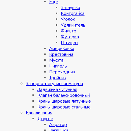
Eщe
Заглушка
Контргайка
Уголок
Удлинитель
Фильтр
Футорка
Штуцер
Американка
Крестовина
Муфта
Ниппель
Переходник
Тройник
Запорно-регулир. арматура
Задвижка чугунная
Клапан балансировочный
Краны шаровые латунные
Краны шаровые стальные
Канализация
Другое
Аэратор
Заглушкa