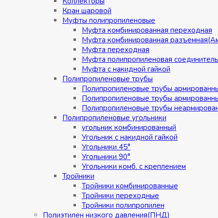
Коллекторы
Кран шаровой
Муфты полипропиленовые
Муфта комбинированная переходная
Муфта комбинированная разъемная(А
Муфта переходная
Муфта полипропиленовая соединител
Муфта с накидной гайкой
Полипропиленовые трубы
Полипропиленовые трубы армированн
Полипропиленовые трубы армированн
Полипропиленовые трубы неармирова
Полипропиленовые угольники
угольник комбинированный
Угольник с накидной гайкой
Угольники 45°
Угольники 90°
Угольники комб. с креплением
Тройники
Тройники комбинированные
Тройники переходные
Тройники полипропилен
Полиэтилен низкого давления(ПНД)