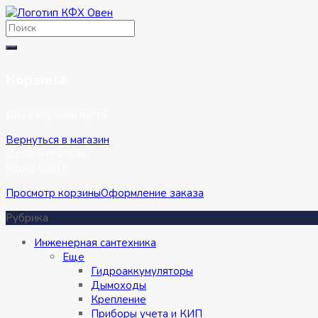
Перейти
к
содержимому
Корзина
Ваша корзина пуста
Вернуться в магазин
Детали платежа
Итого
0,00
Р
Просмотр корзины
Оформление заказа
Рубрика
Инженерная сантехника
Eще
Гидроаккумуляторы
Дымоходы
Крепление
Приборы учета и КИП