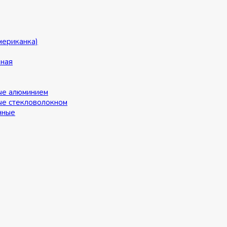
мериканка)
ьная
ые алюминием
ые стекловолокном
нные