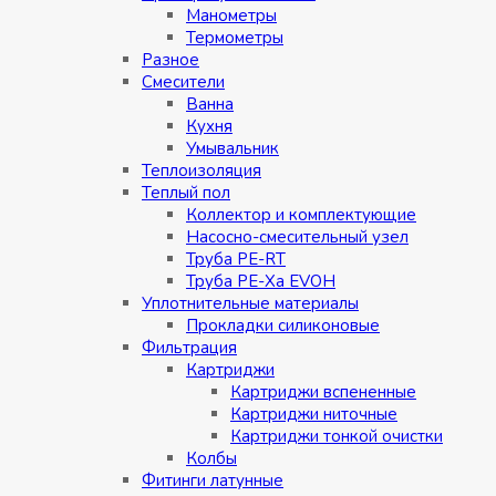
Манометры
Термометры
Разное
Смесители
Ванна
Кухня
Умывальник
Теплоизоляция
Теплый пол
Коллектор и комплектующие
Насосно-смесительный узел
Труба PE-RT
Труба PE-Xa EVOH
Уплотнительные материалы
Прокладки силиконовые
Фильтрация
Картриджи
Картриджи вспененные
Картриджи ниточные
Картриджи тонкой очистки
Колбы
Фитинги латунные