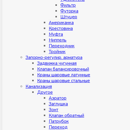
Фильтр
Футорка
Штуцер
Американка
Крестовина
Муфта
Ниппель
Переходник
Тройник
Запорно-регулир. арматура
Задвижка чугунная
Клапан балансировочный
Краны шаровые латунные
Краны шаровые стальные
Канализация
Другое
Аэратор
Заглушкa
Зонт
Клапан обратный
Патрубок
Переход