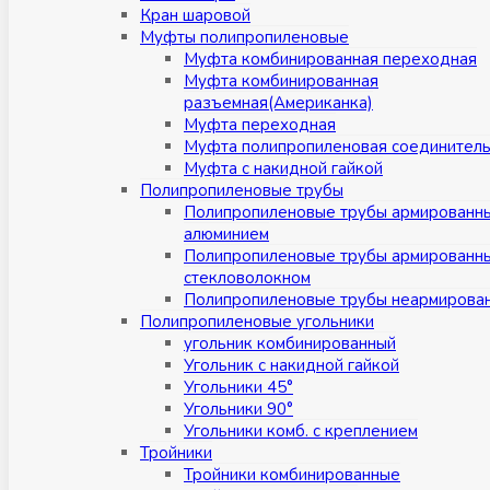
Кран шаровой
Муфты полипропиленовые
Муфта комбинированная переходная
Муфта комбинированная
разъемная(Американка)
Муфта переходная
Муфта полипропиленовая соединител
Муфта с накидной гайкой
Полипропиленовые трубы
Полипропиленовые трубы армированн
алюминием
Полипропиленовые трубы армированн
стекловолокном
Полипропиленовые трубы неармирова
Полипропиленовые угольники
угольник комбинированный
Угольник с накидной гайкой
Угольники 45°
Угольники 90°
Угольники комб. с креплением
Тройники
Тройники комбинированные