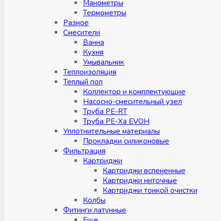
Манометры
Термометры
Разное
Смесители
Ванна
Кухня
Умывальник
Теплоизоляция
Теплый пол
Коллектор и комплектующие
Насосно-смесительный узел
Труба PE-RT
Труба PE-Xa EVOH
Уплотнительные материалы
Прокладки силиконовые
Фильтрация
Картриджи
Картриджи вспененные
Картриджи ниточные
Картриджи тонкой очистки
Колбы
Фитинги латунные
Eщe