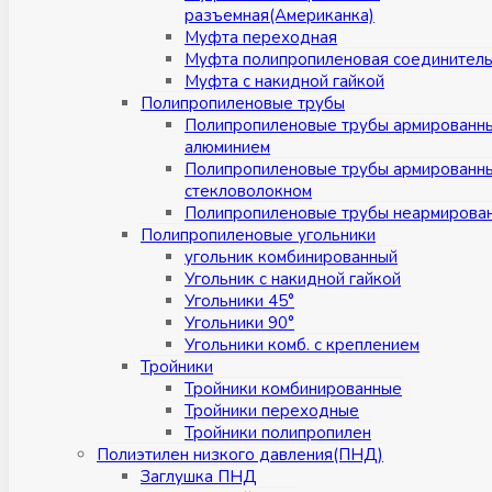
разъемная(Американка)
Муфта переходная
Муфта полипропиленовая соединител
Муфта с накидной гайкой
Полипропиленовые трубы
Полипропиленовые трубы армированн
алюминием
Полипропиленовые трубы армированн
стекловолокном
Полипропиленовые трубы неармирова
Полипропиленовые угольники
угольник комбинированный
Угольник с накидной гайкой
Угольники 45°
Угольники 90°
Угольники комб. с креплением
Тройники
Тройники комбинированные
Тройники переходные
Тройники полипропилен
Полиэтилен низкого давления(ПНД)
Заглушка ПНД