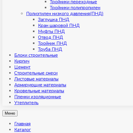
Тройники переходные
Тройники полипропилен
Полиэтилен низкого давления(ПНД)
Заглушка ПНД
Кран шаровой ПНД
Муфты ПНД
Отвод ПНД
Тройник ПНД
Труба ПНД
Блоки строительные
Кирпич
Цемент
Строительные смеси
Листовые материалы
Армирующие материалы
Кровельные материалы
Пленки изоляционные
Утеплитель
Меню
Главная
Каталог