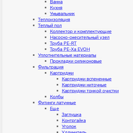
Ванна
Кухня
Умывальник
Теплоизоляция
Теплый пол
Коллектор и комплектующие
Насосно-смесительный узел
Труба PE-RT
Труба PE-Xa EVOH
Уплотнительные материалы
Прокладки силиконовые
Фильтрация
Картриджи
Картриджи вспененные
Картриджи ниточные
Картриджи тонкой очистки
Колбы
Фитинги латунные
Eщe
Заглушка
Контргайка
Уголок
Удлинитель