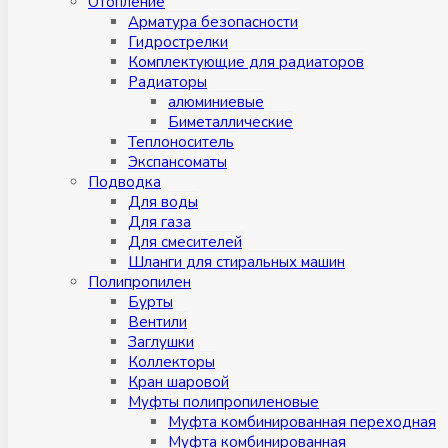
Отопление
Арматура безопасности
Гидрострелки
Комплектующие для радиаторов
Радиаторы
алюминиевые
Биметаллические
Теплоноситель
Экспансоматы
Подводка
Для воды
Для газа
Для смесителей
Шланги для стиральных машин
Полипропилен
Бурты
Вентили
Заглушки
Коллекторы
Кран шаровой
Муфты полипропиленовые
Муфта комбинированная переходная
Муфта комбинированная