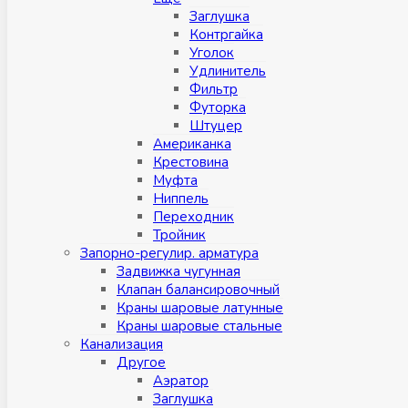
Заглушка
Контргайка
Уголок
Удлинитель
Фильтр
Футорка
Штуцер
Американка
Крестовина
Муфта
Ниппель
Переходник
Тройник
Запорно-регулир. арматура
Задвижка чугунная
Клапан балансировочный
Краны шаровые латунные
Краны шаровые стальные
Канализация
Другое
Аэратор
Заглушкa