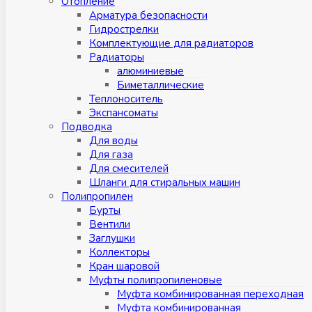
Отопление
Арматура безопасности
Гидрострелки
Комплектующие для радиаторов
Радиаторы
алюминиевые
Биметаллические
Теплоноситель
Экспансоматы
Подводка
Для воды
Для газа
Для смесителей
Шланги для стиральных машин
Полипропилен
Бурты
Вентили
Заглушки
Коллекторы
Кран шаровой
Муфты полипропиленовые
Муфта комбинированная переходная
Муфта комбинированная