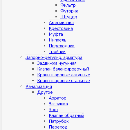
Фильтр
Футорка
Штуцер
Американка
Крестовина
Муфта
Ниппель
Переходник
Тройник
Запорно-регулир. арматура
Задвижка чугунная
Клапан балансировочный
Краны шаровые латунные
Краны шаровые стальные
Канализация
Другое
Аэратор
Заглушкa
Зонт
Клапан обратный
Патрубок
Переход