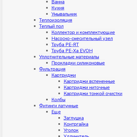
Ванна
Кухня
Умывальник
Теплоизоляция
Теплый пол
Коллектор и комплектующие
Насосно-смесительный узел
Труба PE-RT
Труба PE-Xa EVOH
Уплотнительные материалы
Прокладки силиконовые
Фильтрация
Картриджи
Картриджи вспененные
Картриджи ниточные
Картриджи тонкой очистки
Колбы
Фитинги латунные
Eщe
Заглушка
Контргайка
Уголок
Удлинитель