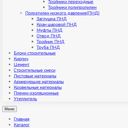
Тройники переходные
Тройники полипропилен
Полиэтилен низкого давления(ПНД)
Заглушка ПНД
Кран шаровой ПНД
Муфты ПНД
Отвод ПНД
Тройник ПНД
Труба ПНД
Блоки строительные
Кирпич
Цемент
Строительные смеси
Листовые материалы
Армирующие материалы
Кровельные материалы
Пленки изоляционные
Утеплитель
Меню
Главная
Каталог