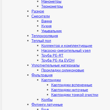
Манометры
Термометры
Разное
Смесители
Ванна
Кухня
Умывальник
Теплоизоляция
Теплый пол
Коллектор и комплектующие
Насосно-смесительный узел
Труба PE-RT
Труба PE-Xa EVOH
Уплотнительные материалы
Прокладки силиконовые
Фильтрация
Картриджи
Картриджи вспененные
Картриджи ниточные
Картриджи тонкой очистки
Колбы
Фитинги латунные
Eщe