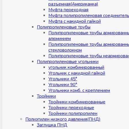
разъемная(Американка)
Муфта переходная
Муфта полипропиленовая соединител
Муфта с накидной гайкой
Полипропиленовые трубы
Полипропиленовые трубы армированн
алюминием
Полипропиленовые трубы армированн
стекловолокном
Полипропиленовые трубы неармирова
Полипропиленовые угольники
угольник комбинированный
Угольник с накидной гайкой
Угольники 45°
Угольники 90°
Угольники комб. с креплением
Тройники
Тройники комбинированные
Тройники переходные
Тройники полипропилен
Полиэтилен низкого давления(ПНД)
Заглушка ПНД