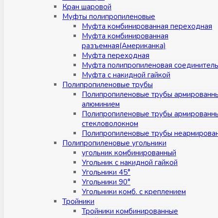
Кран шаровой
Муфты полипропиленовые
Муфта комбинированная переходная
Муфта комбинированная
разъемная(Американка)
Муфта переходная
Муфта полипропиленовая соединител
Муфта с накидной гайкой
Полипропиленовые трубы
Полипропиленовые трубы армированн
алюминием
Полипропиленовые трубы армированн
стекловолокном
Полипропиленовые трубы неармирова
Полипропиленовые угольники
угольник комбинированный
Угольник с накидной гайкой
Угольники 45°
Угольники 90°
Угольники комб. с креплением
Тройники
Тройники комбинированные