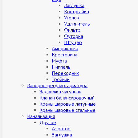
Заглушка
Контргайка
Уголок
Удлинитель
Фильтр
Футорка
Штуцер
Американка
Крестовина
Муфта
Ниппель
Переходник
Тройник
Запорно-регулир. арматура
Задвижка чугунная
Клапан балансировочный
Краны шаровые латунные
Краны шаровые стальные
Канализация
Другое
Аэратор
Заглушкa