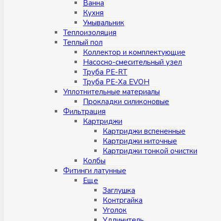
Ванна
Кухня
Умывальник
Теплоизоляция
Теплый пол
Коллектор и комплектующие
Насосно-смесительный узел
Труба PE-RT
Труба PE-Xa EVOH
Уплотнительные материалы
Прокладки силиконовые
Фильтрация
Картриджи
Картриджи вспененные
Картриджи ниточные
Картриджи тонкой очистки
Колбы
Фитинги латунные
Eщe
Заглушка
Контргайка
Уголок
Удлинитель