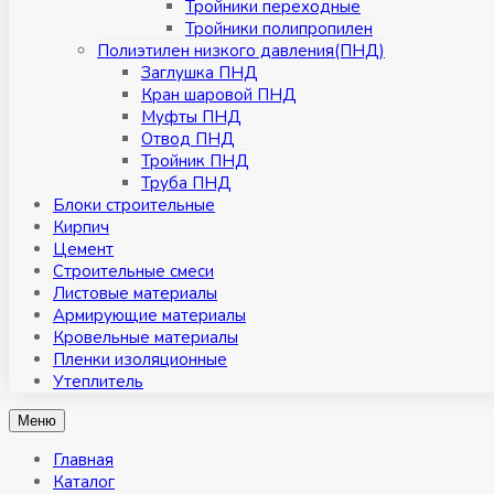
Тройники переходные
Тройники полипропилен
Полиэтилен низкого давления(ПНД)
Заглушка ПНД
Кран шаровой ПНД
Муфты ПНД
Отвод ПНД
Тройник ПНД
Труба ПНД
Блоки строительные
Кирпич
Цемент
Строительные смеси
Листовые материалы
Армирующие материалы
Кровельные материалы
Пленки изоляционные
Утеплитель
Меню
Главная
Каталог