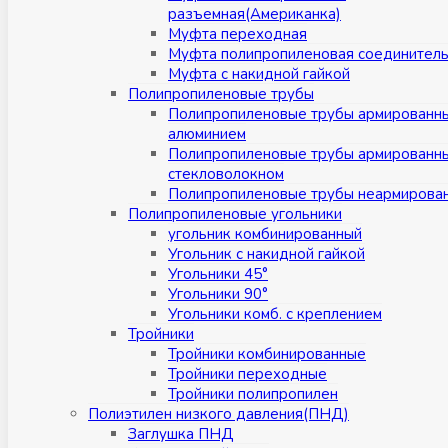
разъемная(Американка)
Муфта переходная
Муфта полипропиленовая соединител
Муфта с накидной гайкой
Полипропиленовые трубы
Полипропиленовые трубы армированн
алюминием
Полипропиленовые трубы армированн
стекловолокном
Полипропиленовые трубы неармирова
Полипропиленовые угольники
угольник комбинированный
Угольник с накидной гайкой
Угольники 45°
Угольники 90°
Угольники комб. с креплением
Тройники
Тройники комбинированные
Тройники переходные
Тройники полипропилен
Полиэтилен низкого давления(ПНД)
Заглушка ПНД