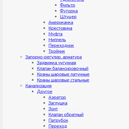
Фильтр
Футорка
Штуцер
Американка
Крестовина
Муфта
Ниппель
Переходник
Тройник
Запорно-регулир. арматура
Задвижка чугунная
Клапан балансировочный
Краны шаровые латунные
Краны шаровые стальные
Канализация
Другое
Аэратор
Заглушкa
Зонт
Клапан обратный
Патрубок
Переход