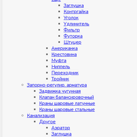
Заглушка
Контргайка
Уголок
Удлинитель
Фильтр
Футорка
Штуцер
Американка
Крестовина
Муфта
Ниппель
Переходник
Тройник
Запорно-регулир. арматура
Задвижка чугунная
Клапан балансировочный
Краны шаровые латунные
Краны шаровые стальные
Канализация
Другое
Аэратор
Заглушкa