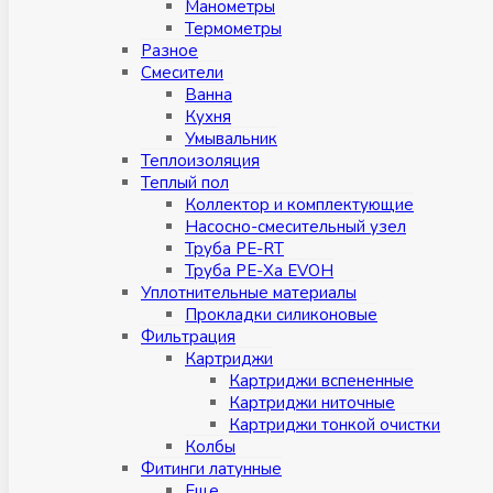
Манометры
Термометры
Разное
Смесители
Ванна
Кухня
Умывальник
Теплоизоляция
Теплый пол
Коллектор и комплектующие
Насосно-смесительный узел
Труба PE-RT
Труба PE-Xa EVOH
Уплотнительные материалы
Прокладки силиконовые
Фильтрация
Картриджи
Картриджи вспененные
Картриджи ниточные
Картриджи тонкой очистки
Колбы
Фитинги латунные
Eщe