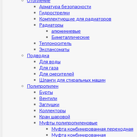
Отопление
Арматура безопасности
Гидрострелки
Комплектующие для радиаторов
Радиаторы
алюминиевые
Биметаллические
Теплоноситель
Экспансоматы
Подводка
Для воды
Для газа
Для смесителей
Шланги для стиральных машин
Полипропилен
Бурты
Вентили
Заглушки
Коллекторы
Кран шаровой
Муфты полипропиленовые
Муфта комбинированная переходная
Муфта комбинированная