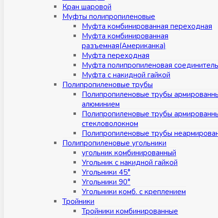
Кран шаровой
Муфты полипропиленовые
Муфта комбинированная переходная
Муфта комбинированная
разъемная(Американка)
Муфта переходная
Муфта полипропиленовая соединител
Муфта с накидной гайкой
Полипропиленовые трубы
Полипропиленовые трубы армированн
алюминием
Полипропиленовые трубы армированн
стекловолокном
Полипропиленовые трубы неармирова
Полипропиленовые угольники
угольник комбинированный
Угольник с накидной гайкой
Угольники 45°
Угольники 90°
Угольники комб. с креплением
Тройники
Тройники комбинированные