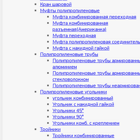
Кран шаровой
Муфты полипропиленовые
Муфта комбинированная переходная
Муфта комбинированная
разъемная(Американка)
Муфта переходная
Муфта полипропиленовая соединител
Муфта с накидной гайкой
Полипропиленовые трубы
Полипропиленовые трубы армированн
алюминием
Полипропиленовые трубы армированн
стекловолокном
Полипропиленовые трубы неармирова
Полипропиленовые угольники
угольник комбинированный
Угольник с накидной гайкой
Угольники 45°
Угольники 90°
Угольники комб. с креплением
Тройники
Тройники комбинированные