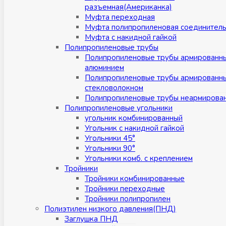
разъемная(Американка)
Муфта переходная
Муфта полипропиленовая соединител
Муфта с накидной гайкой
Полипропиленовые трубы
Полипропиленовые трубы армированн
алюминием
Полипропиленовые трубы армированн
стекловолокном
Полипропиленовые трубы неармирова
Полипропиленовые угольники
угольник комбинированный
Угольник с накидной гайкой
Угольники 45°
Угольники 90°
Угольники комб. с креплением
Тройники
Тройники комбинированные
Тройники переходные
Тройники полипропилен
Полиэтилен низкого давления(ПНД)
Заглушка ПНД