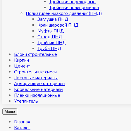
Тройники переходные
Тройники полипропилен
Полиэтилен низкого давления(ПНД)
Заглушка ПНД
Кран шаровой ПНД
Муфты ПНД
Отвод ПНД
Тройник ПНД
Труба ПНД
Блоки строительные
Кирпич
Цемент
Строительные смеси
Листовые материалы
Армирующие материалы
Кровельные материалы
Пленки изоляционные
Утеплитель
Меню
Главная
Каталог