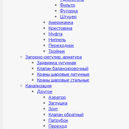
Фильтр
Футорка
Штуцер
Американка
Крестовина
Муфта
Ниппель
Переходник
Тройник
Запорно-регулир. арматура
Задвижка чугунная
Клапан балансировочный
Краны шаровые латунные
Краны шаровые стальные
Канализация
Другое
Аэратор
Заглушкa
Зонт
Клапан обратный
Патрубок
Переход