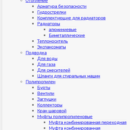
Отопление
Арматура безопасности
Гидрострелки
Комплектующие для радиаторов
Радиаторы
алюминиевые
Биметаллические
Теплоноситель
Экспансоматы
Подводка
Для воды
Для газа
Для смесителей
Шланги для стиральных машин
Полипропилен
Бурты
Вентили
Заглушки
Коллекторы
Кран шаровой
Муфты полипропиленовые
Муфта комбинированная переходная
Муфта комбинированная