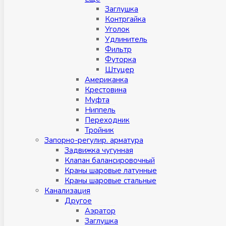
Заглушка
Контргайка
Уголок
Удлинитель
Фильтр
Футорка
Штуцер
Американка
Крестовина
Муфта
Ниппель
Переходник
Тройник
Запорно-регулир. арматура
Задвижка чугунная
Клапан балансировочный
Краны шаровые латунные
Краны шаровые стальные
Канализация
Другое
Аэратор
Заглушкa