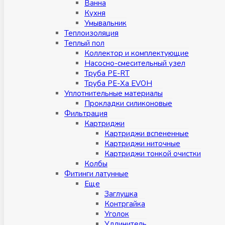
Ванна
Кухня
Умывальник
Теплоизоляция
Теплый пол
Коллектор и комплектующие
Насосно-смесительный узел
Труба PE-RT
Труба PE-Xa EVOH
Уплотнительные материалы
Прокладки силиконовые
Фильтрация
Картриджи
Картриджи вспененные
Картриджи ниточные
Картриджи тонкой очистки
Колбы
Фитинги латунные
Eщe
Заглушка
Контргайка
Уголок
Удлинитель