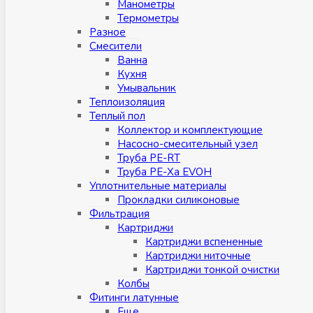
Манометры
Термометры
Разное
Смесители
Ванна
Кухня
Умывальник
Теплоизоляция
Теплый пол
Коллектор и комплектующие
Насосно-смесительный узел
Труба PE-RT
Труба PE-Xa EVOH
Уплотнительные материалы
Прокладки силиконовые
Фильтрация
Картриджи
Картриджи вспененные
Картриджи ниточные
Картриджи тонкой очистки
Колбы
Фитинги латунные
Eщe