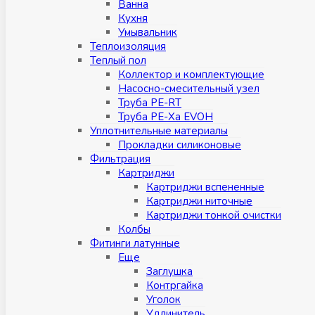
Ванна
Кухня
Умывальник
Теплоизоляция
Теплый пол
Коллектор и комплектующие
Насосно-смесительный узел
Труба PE-RT
Труба PE-Xa EVOH
Уплотнительные материалы
Прокладки силиконовые
Фильтрация
Картриджи
Картриджи вспененные
Картриджи ниточные
Картриджи тонкой очистки
Колбы
Фитинги латунные
Eщe
Заглушка
Контргайка
Уголок
Удлинитель