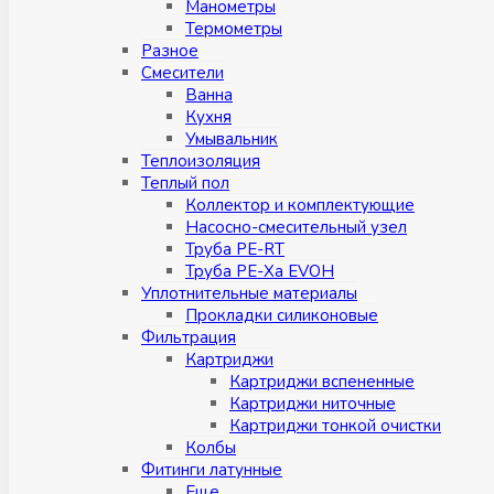
Манометры
Термометры
Разное
Смесители
Ванна
Кухня
Умывальник
Теплоизоляция
Теплый пол
Коллектор и комплектующие
Насосно-смесительный узел
Труба PE-RT
Труба PE-Xa EVOH
Уплотнительные материалы
Прокладки силиконовые
Фильтрация
Картриджи
Картриджи вспененные
Картриджи ниточные
Картриджи тонкой очистки
Колбы
Фитинги латунные
Eщe