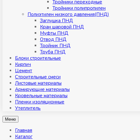
Тройники переходные
Тройники полипропилен
Полиэтилен низкого давления(ПНД)
Заглушка ПНД
Кран шаровой ПНД
Муфты ПНД
Отвод ПНД
Тройник ПНД
Труба ПНД
Блоки строительные
Кирпич
Цемент
Строительные смеси
Листовые материалы
Армирующие материалы
Кровельные материалы
Пленки изоляционные
Утеплитель
Меню
Главная
Каталог