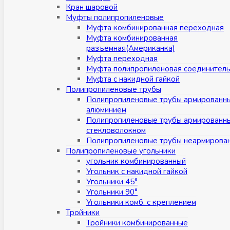
Кран шаровой
Муфты полипропиленовые
Муфта комбинированная переходная
Муфта комбинированная
разъемная(Американка)
Муфта переходная
Муфта полипропиленовая соединител
Муфта с накидной гайкой
Полипропиленовые трубы
Полипропиленовые трубы армированн
алюминием
Полипропиленовые трубы армированн
стекловолокном
Полипропиленовые трубы неармирова
Полипропиленовые угольники
угольник комбинированный
Угольник с накидной гайкой
Угольники 45°
Угольники 90°
Угольники комб. с креплением
Тройники
Тройники комбинированные