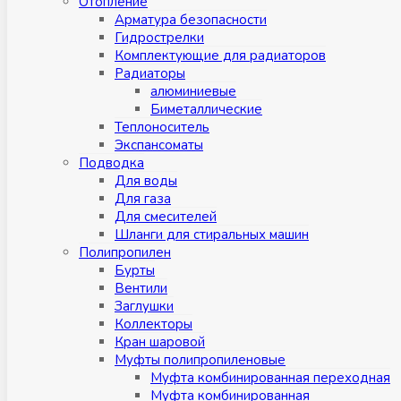
Отопление
Арматура безопасности
Гидрострелки
Комплектующие для радиаторов
Радиаторы
алюминиевые
Биметаллические
Теплоноситель
Экспансоматы
Подводка
Для воды
Для газа
Для смесителей
Шланги для стиральных машин
Полипропилен
Бурты
Вентили
Заглушки
Коллекторы
Кран шаровой
Муфты полипропиленовые
Муфта комбинированная переходная
Муфта комбинированная