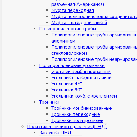
разъемная(Американка)
Муфта переходная
Муфта полипропиленовая соединител
Муфта с накидной гайкой
Полипропиленовые трубы
Полипропиленовые трубы армированн
алюминием
Полипропиленовые трубы армированн
стекловолокном
Полипропиленовые трубы неармирова
Полипропиленовые угольники
угольник комбинированный
Угольник с накидной гайкой
Угольники 45°
Угольники 90°
Угольники комб. с креплением
Тройники
Тройники комбинированные
Тройники переходные
Тройники полипропилен
Полиэтилен низкого давления(ПНД)
Заглушка ПНД