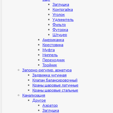
Заглушка
Контргайка
Уголок
Удлинитель
Фильтр
Футорка
Штуцер
Американка
Крестовина
Муфта
Ниппель
Переходник
Тройник
Запорно-регулир. арматура
Задвижка чугунная
Клапан балансировочный
Краны шаровые латунные
Краны шаровые стальные
Канализация
Другое
Аэратор
Заглушкa