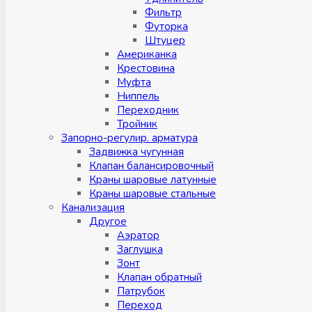
Фильтр
Футорка
Штуцер
Американка
Крестовина
Муфта
Ниппель
Переходник
Тройник
Запорно-регулир. арматура
Задвижка чугунная
Клапан балансировочный
Краны шаровые латунные
Краны шаровые стальные
Канализация
Другое
Аэратор
Заглушкa
Зонт
Клапан обратный
Патрубок
Переход