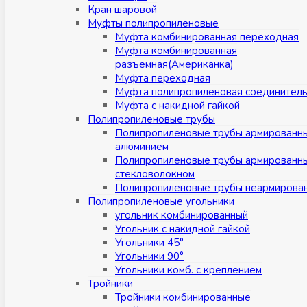
Кран шаровой
Муфты полипропиленовые
Муфта комбинированная переходная
Муфта комбинированная
разъемная(Американка)
Муфта переходная
Муфта полипропиленовая соединител
Муфта с накидной гайкой
Полипропиленовые трубы
Полипропиленовые трубы армированн
алюминием
Полипропиленовые трубы армированн
стекловолокном
Полипропиленовые трубы неармирова
Полипропиленовые угольники
угольник комбинированный
Угольник с накидной гайкой
Угольники 45°
Угольники 90°
Угольники комб. с креплением
Тройники
Тройники комбинированные