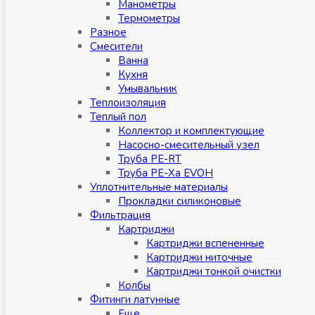
Манометры
Термометры
Разное
Смесители
Ванна
Кухня
Умывальник
Теплоизоляция
Теплый пол
Коллектор и комплектующие
Насосно-смесительный узел
Труба PE-RT
Труба PE-Xa EVOH
Уплотнительные материалы
Прокладки силиконовые
Фильтрация
Картриджи
Картриджи вспененные
Картриджи ниточные
Картриджи тонкой очистки
Колбы
Фитинги латунные
Eщe