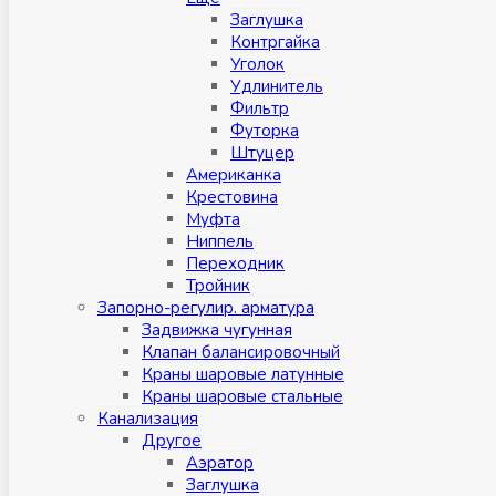
Заглушка
Контргайка
Уголок
Удлинитель
Фильтр
Футорка
Штуцер
Американка
Крестовина
Муфта
Ниппель
Переходник
Тройник
Запорно-регулир. арматура
Задвижка чугунная
Клапан балансировочный
Краны шаровые латунные
Краны шаровые стальные
Канализация
Другое
Аэратор
Заглушкa