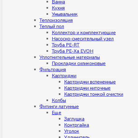
Ванна
Кухня
Умывальник
Теплоизоляция
Теплый пол
Коллектор и комплектующие
Насосно-смесительный узел
Труба PE-RT
Труба PE-Xa EVOH
Уплотнительные материалы
Прокладки силиконовые
Фильтрация
Картриджи
Картриджи вспененные
Картриджи ниточные
Картриджи тонкой очистки
Колбы
Фитинги латунные
Eщe
Заглушка
Контргайка
Уголок
Удлинитель