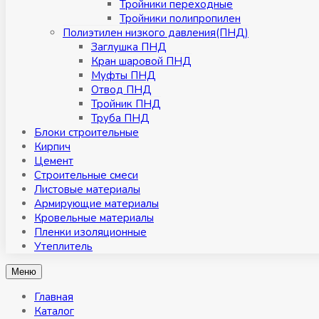
Тройники переходные
Тройники полипропилен
Полиэтилен низкого давления(ПНД)
Заглушка ПНД
Кран шаровой ПНД
Муфты ПНД
Отвод ПНД
Тройник ПНД
Труба ПНД
Блоки строительные
Кирпич
Цемент
Строительные смеси
Листовые материалы
Армирующие материалы
Кровельные материалы
Пленки изоляционные
Утеплитель
Меню
Главная
Каталог