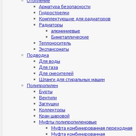
Отопление
Арматура безопасности
Гидрострелки
Комплектующие для радиаторов
Радиаторы
алюминиевые
Биметаллические
Теплоноситель
Экспансоматы
Подводка
Для воды
Для газа
Для смесителей
Шланги для стиральных машин
Полипропилен
Бурты
Вентили
Заглушки
Коллекторы
Кран шаровой
Муфты полипропиленовые
Муфта комбинированная переходная
Муфта комбинированная