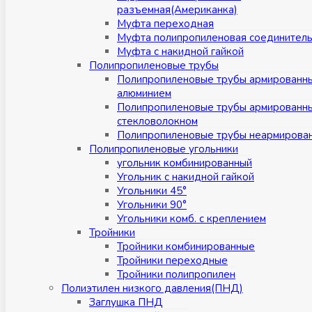
разъемная(Американка)
Муфта переходная
Муфта полипропиленовая соединител
Муфта с накидной гайкой
Полипропиленовые трубы
Полипропиленовые трубы армированн
алюминием
Полипропиленовые трубы армированн
стекловолокном
Полипропиленовые трубы неармирова
Полипропиленовые угольники
угольник комбинированный
Угольник с накидной гайкой
Угольники 45°
Угольники 90°
Угольники комб. с креплением
Тройники
Тройники комбинированные
Тройники переходные
Тройники полипропилен
Полиэтилен низкого давления(ПНД)
Заглушка ПНД