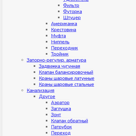
Фильтр
Футорка
Штуцер
Американка
Крестовина
Муфта
Ниппель
Переходник
Тройник
Запорно-регулир. арматура
Задвижка чугунная
Клапан балансировочный
Краны шаровые латунные
Краны шаровые стальные
Канализация
Другое
Аэратор
Заглушкa
Зонт
Клапан обратный
Патрубок
Переход