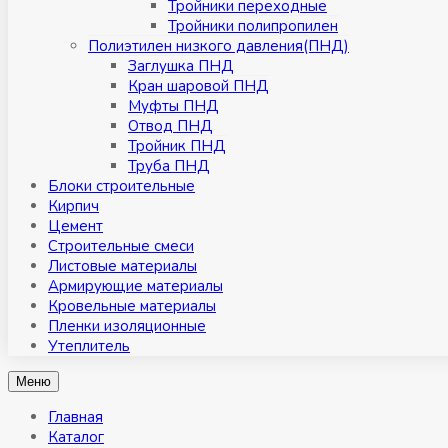
Тройники переходные
Тройники полипропилен
Полиэтилен низкого давления(ПНД)
Заглушка ПНД
Кран шаровой ПНД
Муфты ПНД
Отвод ПНД
Тройник ПНД
Труба ПНД
Блоки строительные
Кирпич
Цемент
Строительные смеси
Листовые материалы
Армирующие материалы
Кровельные материалы
Пленки изоляционные
Утеплитель
Меню
Главная
Каталог