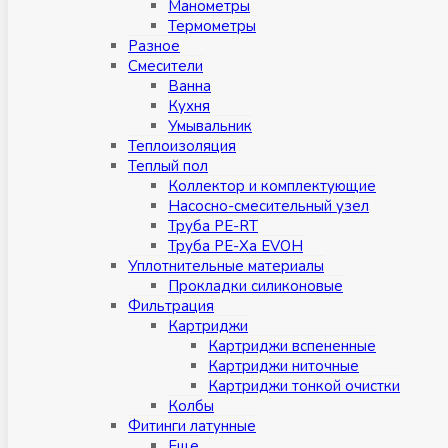
Манометры
Термометры
Разное
Смесители
Ванна
Кухня
Умывальник
Теплоизоляция
Теплый пол
Коллектор и комплектующие
Насосно-смесительный узел
Труба PE-RT
Труба PE-Xa EVOH
Уплотнительные материалы
Прокладки силиконовые
Фильтрация
Картриджи
Картриджи вспененные
Картриджи ниточные
Картриджи тонкой очистки
Колбы
Фитинги латунные
Eщe