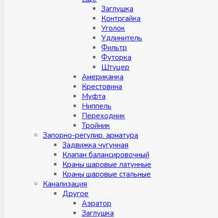
Заглушка
Контргайка
Уголок
Удлинитель
Фильтр
Футорка
Штуцер
Американка
Крестовина
Муфта
Ниппель
Переходник
Тройник
Запорно-регулир. арматура
Задвижка чугунная
Клапан балансировочный
Краны шаровые латунные
Краны шаровые стальные
Канализация
Другое
Аэратор
Заглушкa