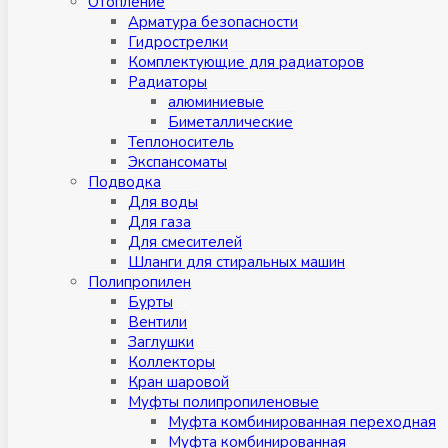
Отопление
Арматура безопасности
Гидрострелки
Комплектующие для радиаторов
Радиаторы
алюминиевые
Биметаллические
Теплоноситель
Экспансоматы
Подводка
Для воды
Для газа
Для смесителей
Шланги для стиральных машин
Полипропилен
Бурты
Вентили
Заглушки
Коллекторы
Кран шаровой
Муфты полипропиленовые
Муфта комбинированная переходная
Муфта комбинированная