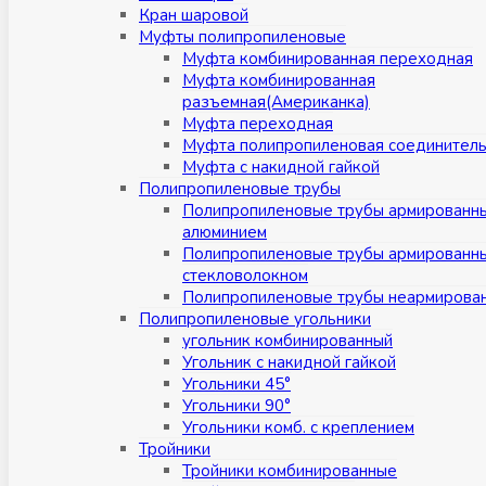
Кран шаровой
Муфты полипропиленовые
Муфта комбинированная переходная
Муфта комбинированная
разъемная(Американка)
Муфта переходная
Муфта полипропиленовая соединител
Муфта с накидной гайкой
Полипропиленовые трубы
Полипропиленовые трубы армированн
алюминием
Полипропиленовые трубы армированн
стекловолокном
Полипропиленовые трубы неармирова
Полипропиленовые угольники
угольник комбинированный
Угольник с накидной гайкой
Угольники 45°
Угольники 90°
Угольники комб. с креплением
Тройники
Тройники комбинированные