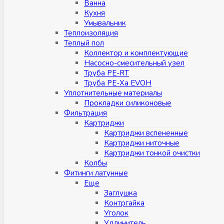
Ванна
Кухня
Умывальник
Теплоизоляция
Теплый пол
Коллектор и комплектующие
Насосно-смесительный узел
Труба PE-RT
Труба PE-Xa EVOH
Уплотнительные материалы
Прокладки силиконовые
Фильтрация
Картриджи
Картриджи вспененные
Картриджи ниточные
Картриджи тонкой очистки
Колбы
Фитинги латунные
Eщe
Заглушка
Контргайка
Уголок
Удлинитель