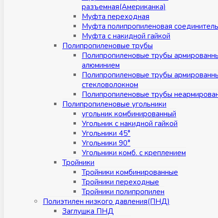
разъемная(Американка)
Муфта переходная
Муфта полипропиленовая соединител
Муфта с накидной гайкой
Полипропиленовые трубы
Полипропиленовые трубы армированн
алюминием
Полипропиленовые трубы армированн
стекловолокном
Полипропиленовые трубы неармирова
Полипропиленовые угольники
угольник комбинированный
Угольник с накидной гайкой
Угольники 45°
Угольники 90°
Угольники комб. с креплением
Тройники
Тройники комбинированные
Тройники переходные
Тройники полипропилен
Полиэтилен низкого давления(ПНД)
Заглушка ПНД