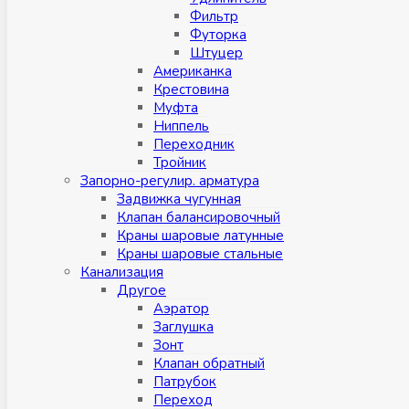
Фильтр
Футорка
Штуцер
Американка
Крестовина
Муфта
Ниппель
Переходник
Тройник
Запорно-регулир. арматура
Задвижка чугунная
Клапан балансировочный
Краны шаровые латунные
Краны шаровые стальные
Канализация
Другое
Аэратор
Заглушкa
Зонт
Клапан обратный
Патрубок
Переход