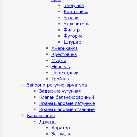
Заглушка
Контргайка
Уголок
Удлинитель
Фильтр
Футорка
Штуцер
Американка
Крестовина
Муфта
Ниппель
Переходник
Тройник
Запорно-регулир. арматура
Задвижка чугунная
Клапан балансировочный
Краны шаровые латунные
Краны шаровые стальные
Канализация
Другое
Аэратор
Заглушкa