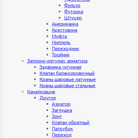
Фильтр
Футорка
Штуцер
Американка
Крестовина
Муфта
Ниппель
Переходник
Тройник
Запорно-регулир. арматура
Задвижка чугунная
Клапан балансировочный
Краны шаровые латунные
Краны шаровые стальные
Канализация
Другое
Аэратор
Заглушкa
Зонт
Клапан обратный
Патрубок
Переход