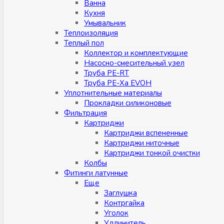
Ванна
Кухня
Умывальник
Теплоизоляция
Теплый пол
Коллектор и комплектующие
Насосно-смесительный узел
Труба PE-RT
Труба PE-Xa EVOH
Уплотнительные материалы
Прокладки силиконовые
Фильтрация
Картриджи
Картриджи вспененные
Картриджи ниточные
Картриджи тонкой очистки
Колбы
Фитинги латунные
Eщe
Заглушка
Контргайка
Уголок
Удлинитель