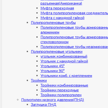
разъемная(Американка)
Муфта переходная
Муфта полипропиленовая соединител
Муфта с накидной гайкой
Полипропиленовые трубы
Полипропиленовые трубы армированн
алюминием
Полипропиленовые трубы армированн
стекловолокном
Полипропиленовые трубы неармирова
Полипропиленовые угольники
угольник комбинированный
Угольник с накидной гайкой
Угольники 45°
Угольники 90°
Угольники комб. с креплением
Тройники
Тройники комбинированные
Тройники переходные
Тройники полипропилен
Полиэтилен низкого давления(ПНД)
Заглушка ПНД