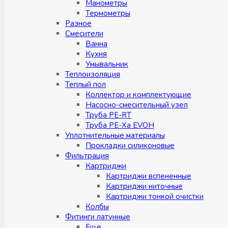
Манометры
Термометры
Разное
Смесители
Ванна
Кухня
Умывальник
Теплоизоляция
Теплый пол
Коллектор и комплектующие
Насосно-смесительный узел
Труба PE-RT
Труба PE-Xa EVOH
Уплотнительные материалы
Прокладки силиконовые
Фильтрация
Картриджи
Картриджи вспененные
Картриджи ниточные
Картриджи тонкой очистки
Колбы
Фитинги латунные
Eщe