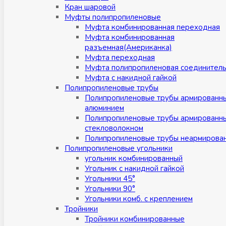
Кран шаровой
Муфты полипропиленовые
Муфта комбинированная переходная
Муфта комбинированная
разъемная(Американка)
Муфта переходная
Муфта полипропиленовая соединител
Муфта с накидной гайкой
Полипропиленовые трубы
Полипропиленовые трубы армированн
алюминием
Полипропиленовые трубы армированн
стекловолокном
Полипропиленовые трубы неармирова
Полипропиленовые угольники
угольник комбинированный
Угольник с накидной гайкой
Угольники 45°
Угольники 90°
Угольники комб. с креплением
Тройники
Тройники комбинированные