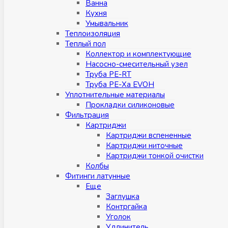
Ванна
Кухня
Умывальник
Теплоизоляция
Теплый пол
Коллектор и комплектующие
Насосно-смесительный узел
Труба PE-RT
Труба PE-Xa EVOH
Уплотнительные материалы
Прокладки силиконовые
Фильтрация
Картриджи
Картриджи вспененные
Картриджи ниточные
Картриджи тонкой очистки
Колбы
Фитинги латунные
Eщe
Заглушка
Контргайка
Уголок
Удлинитель