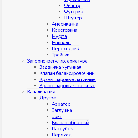
Фильтр
Футорка
Штуцер
Американка
Крестовина
Муфта
Ниппель
Переходник
Тройник
Запорно-регулир. арматура
Задвижка чугунная
Клапан балансировочный
Краны шаровые латунные
Краны шаровые стальные
Канализация
Другое
Аэратор
Заглушкa
Зонт
Клапан обратный
Патрубок
Переход