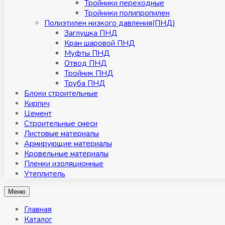
Тройники переходные
Тройники полипропилен
Полиэтилен низкого давления(ПНД)
Заглушка ПНД
Кран шаровой ПНД
Муфты ПНД
Отвод ПНД
Тройник ПНД
Труба ПНД
Блоки строительные
Кирпич
Цемент
Строительные смеси
Листовые материалы
Армирующие материалы
Кровельные материалы
Пленки изоляционные
Утеплитель
Меню
Главная
Каталог