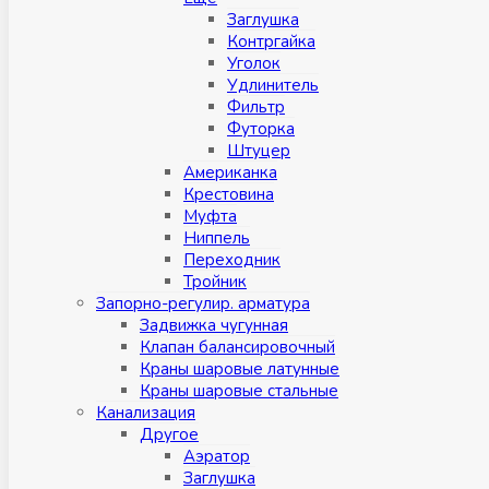
Заглушка
Контргайка
Уголок
Удлинитель
Фильтр
Футорка
Штуцер
Американка
Крестовина
Муфта
Ниппель
Переходник
Тройник
Запорно-регулир. арматура
Задвижка чугунная
Клапан балансировочный
Краны шаровые латунные
Краны шаровые стальные
Канализация
Другое
Аэратор
Заглушкa