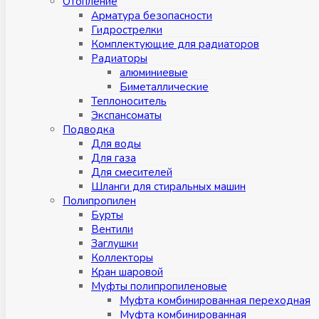
Отопление
Арматура безопасности
Гидрострелки
Комплектующие для радиаторов
Радиаторы
алюминиевые
Биметаллические
Теплоноситель
Экспансоматы
Подводка
Для воды
Для газа
Для смесителей
Шланги для стиральных машин
Полипропилен
Бурты
Вентили
Заглушки
Коллекторы
Кран шаровой
Муфты полипропиленовые
Муфта комбинированная переходная
Муфта комбинированная