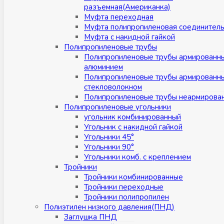
разъемная(Американка)
Муфта переходная
Муфта полипропиленовая соединител
Муфта с накидной гайкой
Полипропиленовые трубы
Полипропиленовые трубы армированн
алюминием
Полипропиленовые трубы армированн
стекловолокном
Полипропиленовые трубы неармирова
Полипропиленовые угольники
угольник комбинированный
Угольник с накидной гайкой
Угольники 45°
Угольники 90°
Угольники комб. с креплением
Тройники
Тройники комбинированные
Тройники переходные
Тройники полипропилен
Полиэтилен низкого давления(ПНД)
Заглушка ПНД