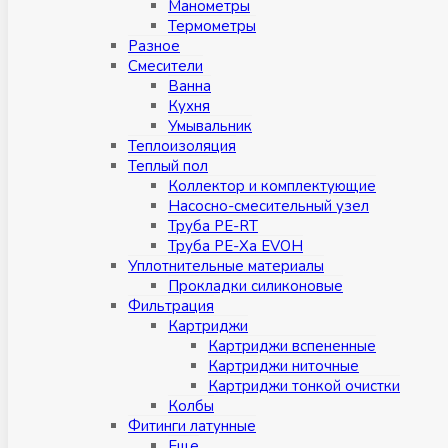
Манометры
Термометры
Разное
Смесители
Ванна
Кухня
Умывальник
Теплоизоляция
Теплый пол
Коллектор и комплектующие
Насосно-смесительный узел
Труба PE-RT
Труба PE-Xa EVOH
Уплотнительные материалы
Прокладки силиконовые
Фильтрация
Картриджи
Картриджи вспененные
Картриджи ниточные
Картриджи тонкой очистки
Колбы
Фитинги латунные
Eщe