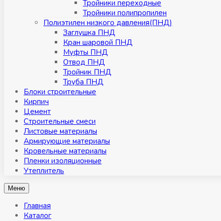
Тройники переходные
Тройники полипропилен
Полиэтилен низкого давления(ПНД)
Заглушка ПНД
Кран шаровой ПНД
Муфты ПНД
Отвод ПНД
Тройник ПНД
Труба ПНД
Блоки строительные
Кирпич
Цемент
Строительные смеси
Листовые материалы
Армирующие материалы
Кровельные материалы
Пленки изоляционные
Утеплитель
Меню
Главная
Каталог