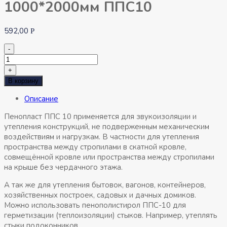
1000*2000мм ППС10
592,00
Р
-
Количество
товара
+
Пенополистирол
В корзину
100мм
Описание
1000*2000мм
ППС10
Пенопласт ППС 10 применяется для звукоизоляции и
утепления конструкций, не подверженным механическим
воздействиям и нагрузкам. В частности для утепления
пространства между стропилами в скатной кровле,
совмещённой кровле или пространства между стропилами
на крыше без чердачного этажа.
А так же для утепления бытовок, вагонов, контейнеров,
хозяйственных построек, садовых и дачных домиков.
Можно использовать пенополистирол ППС-10 для
герметизации (теплоизоляции) стыков. Например, утеплять
стыки подоконников.