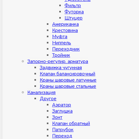
Фильтр
Футорка
Штуцер
Американка
Крестовина
Муфта
Ниппель
Переходник
Тройник
Запорно-регулир. арматура
Задвижка чугунная
Клапан балансировочный
Краны шаровые латунные
Краны шаровые стальные
Канализация
Другое
Аэратор
Заглушкa
Зонт
Клапан обратный
Патрубок
Переход