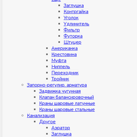
Заглушка
Контргайка
Уголок
Удлинитель
Фильтр
Футорка
Штуцер
Американка
Крестовина
Муфта
Ниппель
Переходник
Тройник
Запорно-регулир. арматура
Задвижка чугунная
Клапан балансировочный
Краны шаровые латунные
Краны шаровые стальные
Канализация
Другое
Аэратор
Заглушкa