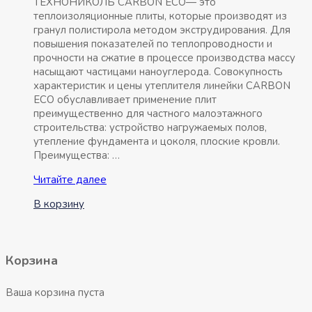
ТЕХНОНИКОЛЬ CARBON ECO— это
теплоизоляционные плиты, которые производят из
гранул полистирола методом экструдирования. Для
повышения показателей по теплопроводности и
прочности на сжатие в процессе производства массу
насыщают частицами наноуглерода. Совокупность
характеристик и цены утеплителя линейки CARBON
ECO обуславливает применение плит
преимущественно для частного малоэтажного
строительства: устройство нагружаемых полов,
утепление фундамента и цоколя, плоские кровли.
Преимущества: …
Экструзионный
Читайте далее
пенополистирол
В корзину
ТЕХНОНИКОЛЬ
1180х580х30мм
Корзина
Ваша корзина пуста