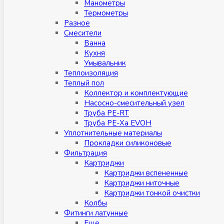
Манометры
Термометры
Разное
Смесители
Ванна
Кухня
Умывальник
Теплоизоляция
Теплый пол
Коллектор и комплектующие
Насосно-смесительный узел
Труба PE-RT
Труба PE-Xa EVOH
Уплотнительные материалы
Прокладки силиконовые
Фильтрация
Картриджи
Картриджи вспененные
Картриджи ниточные
Картриджи тонкой очистки
Колбы
Фитинги латунные
Eщe