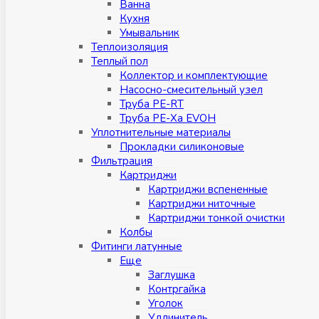
Ванна
Кухня
Умывальник
Теплоизоляция
Теплый пол
Коллектор и комплектующие
Насосно-смесительный узел
Труба PE-RT
Труба PE-Xa EVOH
Уплотнительные материалы
Прокладки силиконовые
Фильтрация
Картриджи
Картриджи вспененные
Картриджи ниточные
Картриджи тонкой очистки
Колбы
Фитинги латунные
Eщe
Заглушка
Контргайка
Уголок
Удлинитель