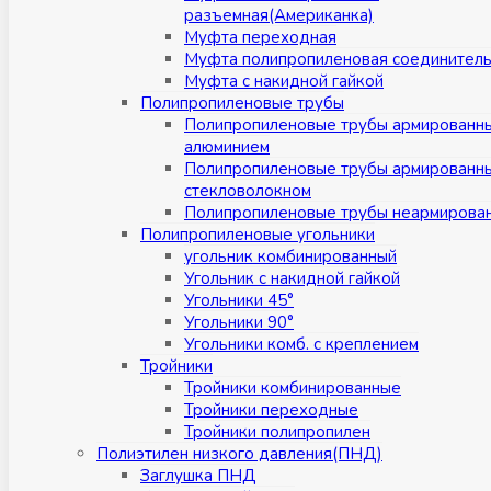
разъемная(Американка)
Муфта переходная
Муфта полипропиленовая соединител
Муфта с накидной гайкой
Полипропиленовые трубы
Полипропиленовые трубы армированн
алюминием
Полипропиленовые трубы армированн
стекловолокном
Полипропиленовые трубы неармирова
Полипропиленовые угольники
угольник комбинированный
Угольник с накидной гайкой
Угольники 45°
Угольники 90°
Угольники комб. с креплением
Тройники
Тройники комбинированные
Тройники переходные
Тройники полипропилен
Полиэтилен низкого давления(ПНД)
Заглушка ПНД