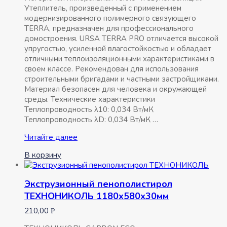
Утеплитель, произведенный с применением
модернизированного полимерного связующего
TERRA, предназначен для профессионального
домостроения. URSA TERRA PRO отличается высокой
упругостью, усиленной влагостойкостью и обладает
отличными теплоизоляционными характеристиками в
своем классе. Рекомендован для использования
строительными бригадами и частными застройщиками.
Материал безопасен для человека и окружающей
среды. Технические характеристики
Теплопроводность λ10: 0,034 Вт/мК
Теплопроводность λD: 0,034 Вт/мК …
Минплиты
Читайте далее
URSA
В корзину
TERRA
PRO
34
Экструзионный пенополистирол
PN
ТЕХНОНИКОЛЬ 1180х580х30мм
1250х610х50мм
10шт
210,00
Р
7.62м2