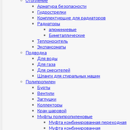
Отопление
Арматура безопасности
Гидрострелки
Комплектующие для радиаторов
Радиаторы
алюминиевые
Биметаллические
Теплоноситель
Экспансоматы
Подводка
Для воды
Для газа
Для смесителей
Шланги для стиральных машин
Полипропилен
Бурты
Вентили
Заглушки
Коллекторы
Кран шаровой
Муфты полипропиленовые
Муфта комбинированная переходная
Муфта комбинированная