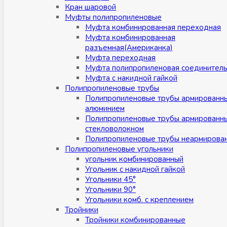
Кран шаровой
Муфты полипропиленовые
Муфта комбинированная переходная
Муфта комбинированная
разъемная(Американка)
Муфта переходная
Муфта полипропиленовая соединител
Муфта с накидной гайкой
Полипропиленовые трубы
Полипропиленовые трубы армированн
алюминием
Полипропиленовые трубы армированн
стекловолокном
Полипропиленовые трубы неармирова
Полипропиленовые угольники
угольник комбинированный
Угольник с накидной гайкой
Угольники 45°
Угольники 90°
Угольники комб. с креплением
Тройники
Тройники комбинированные