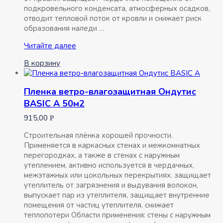
подкровельного конденсата, атмосферных осадков,
отводит тепловой поток от кровли и снижает риск
образования наледи …
Пленка
Читайте далее
гидро-
В корзину
пароизоляционная
Ондутис
BASIC
Пленка ветро-влагозащитная Ондутис
D
BASIC A 50м2
50м2
915,00
Р
Строительная плёнка хорошей прочности.
Применяется в каркасных стенах и межкомнатных
перегородках, а также в стенах с наружным
утеплением, активно используется в чердачных,
межэтажных или цокольных перекрытиях. защищает
утеплитель от загрязнения и выдувания волокон,
выпускает пар из утеплителя, защищает внутренние
помещения от частиц утеплителя, снижает
теплопотери Области применения: стены с наружным