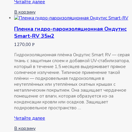
Пленка
Читайте далее
пароизоляционная
В корзину
Ондутис
R70
35м2
Пленка гидро-пароизоляционная Ондутис
Smart-RV 35м2
1270,00
Р
Гидроизоляционная плёнка Ондутис Smart RV — серая
ткань с защитным слоем и добавкой UV-стабилизатора,
который в течение 1,5 месяцев выдерживает прямое
солнечное излучение. Типичное применение такой
плёнки — подкровельная гидроизоляция в
неутеплённых или утеплённых скатных крышах с
металлическим покрытием. Она защищает чердачное
помещение от влаги, которая образуется из-за
конденсации кровли или осадков. Защищает
подкровельное пространство …
Пленка
Читайте далее
гидро-
В корзину
пароизоляционная