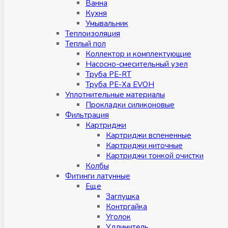
Ванна
Кухня
Умывальник
Теплоизоляция
Теплый пол
Коллектор и комплектующие
Насосно-смесительный узел
Труба PE-RT
Труба PE-Xa EVOH
Уплотнительные материалы
Прокладки силиконовые
Фильтрация
Картриджи
Картриджи вспененные
Картриджи ниточные
Картриджи тонкой очистки
Колбы
Фитинги латунные
Eщe
Заглушка
Контргайка
Уголок
Удлинитель