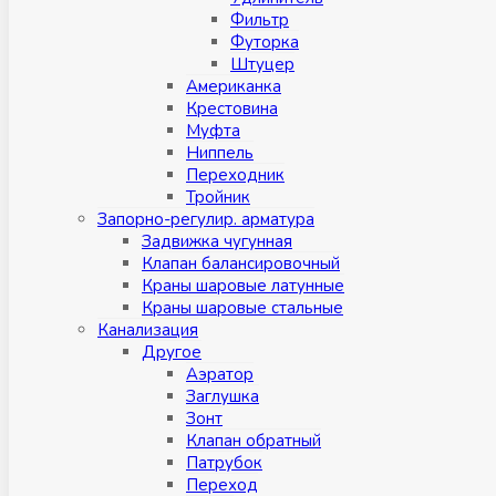
Фильтр
Футорка
Штуцер
Американка
Крестовина
Муфта
Ниппель
Переходник
Тройник
Запорно-регулир. арматура
Задвижка чугунная
Клапан балансировочный
Краны шаровые латунные
Краны шаровые стальные
Канализация
Другое
Аэратор
Заглушкa
Зонт
Клапан обратный
Патрубок
Переход