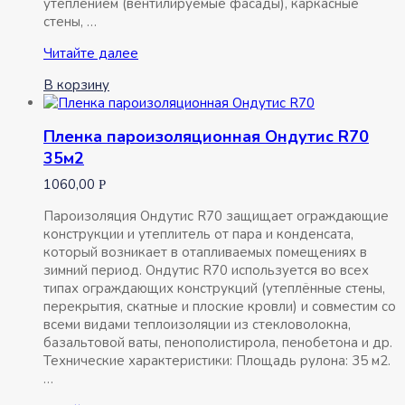
утеплением (вентилируемые фасады), каркасные
стены, …
Пленка
Читайте далее
ветро-
В корзину
влагозащитная
Ондутис
BASIC
Пленка пароизоляционная Ондутис R70
A
35м2
50м2
1060,00
Р
Пароизоляция Ондутис R70 защищает ограждающие
конструкции и утеплитель от пара и конденсата,
который возникает в отапливаемых помещениях в
зимний период. Ондутис R70 используется во всех
типах ограждающих конструкций (утеплённые стены,
перекрытия, скатные и плоские кровли) и совместим со
всеми видами теплоизоляции из стекловолокна,
базальтовой ваты, пенополистирола, пенобетона и др.
Технические характеристики: Площадь рулона: 35 м2.
…