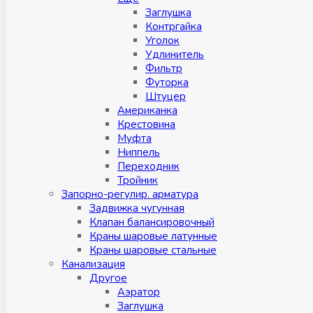
Заглушка
Контргайка
Уголок
Удлинитель
Фильтр
Футорка
Штуцер
Американка
Крестовина
Муфта
Ниппель
Переходник
Тройник
Запорно-регулир. арматура
Задвижка чугунная
Клапан балансировочный
Краны шаровые латунные
Краны шаровые стальные
Канализация
Другое
Аэратор
Заглушкa