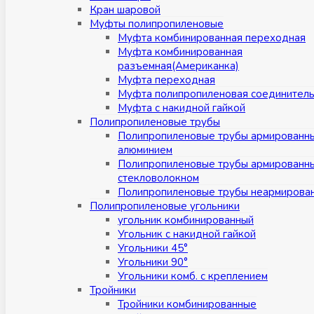
Кран шаровой
Муфты полипропиленовые
Муфта комбинированная переходная
Муфта комбинированная
разъемная(Американка)
Муфта переходная
Муфта полипропиленовая соединител
Муфта с накидной гайкой
Полипропиленовые трубы
Полипропиленовые трубы армированн
алюминием
Полипропиленовые трубы армированн
стекловолокном
Полипропиленовые трубы неармирова
Полипропиленовые угольники
угольник комбинированный
Угольник с накидной гайкой
Угольники 45°
Угольники 90°
Угольники комб. с креплением
Тройники
Тройники комбинированные