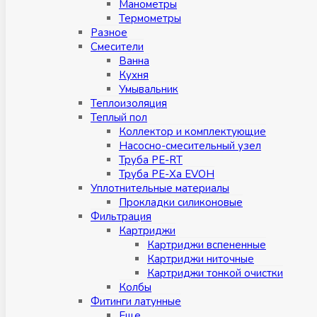
Манометры
Термометры
Разное
Смесители
Ванна
Кухня
Умывальник
Теплоизоляция
Теплый пол
Коллектор и комплектующие
Насосно-смесительный узел
Труба PE-RT
Труба PE-Xa EVOH
Уплотнительные материалы
Прокладки силиконовые
Фильтрация
Картриджи
Картриджи вспененные
Картриджи ниточные
Картриджи тонкой очистки
Колбы
Фитинги латунные
Eщe