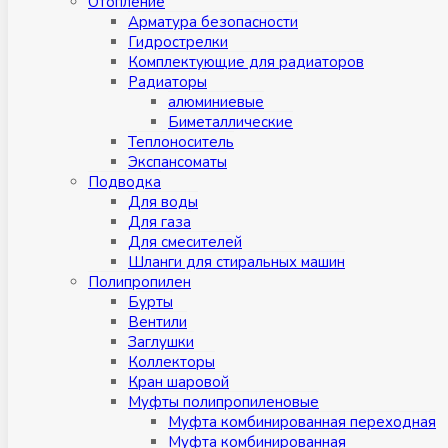
Отопление
Арматура безопасности
Гидрострелки
Комплектующие для радиаторов
Радиаторы
алюминиевые
Биметаллические
Теплоноситель
Экспансоматы
Подводка
Для воды
Для газа
Для смесителей
Шланги для стиральных машин
Полипропилен
Бурты
Вентили
Заглушки
Коллекторы
Кран шаровой
Муфты полипропиленовые
Муфта комбинированная переходная
Муфта комбинированная