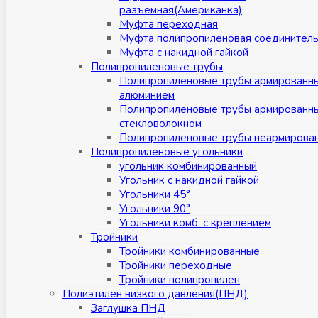
разъемная(Американка)
Муфта переходная
Муфта полипропиленовая соединител
Муфта с накидной гайкой
Полипропиленовые трубы
Полипропиленовые трубы армированн
алюминием
Полипропиленовые трубы армированн
стекловолокном
Полипропиленовые трубы неармирова
Полипропиленовые угольники
угольник комбинированный
Угольник с накидной гайкой
Угольники 45°
Угольники 90°
Угольники комб. с креплением
Тройники
Тройники комбинированные
Тройники переходные
Тройники полипропилен
Полиэтилен низкого давления(ПНД)
Заглушка ПНД