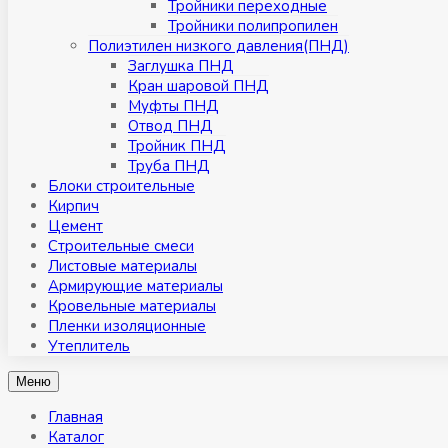
Тройники переходные
Тройники полипропилен
Полиэтилен низкого давления(ПНД)
Заглушка ПНД
Кран шаровой ПНД
Муфты ПНД
Отвод ПНД
Тройник ПНД
Труба ПНД
Блоки строительные
Кирпич
Цемент
Строительные смеси
Листовые материалы
Армирующие материалы
Кровельные материалы
Пленки изоляционные
Утеплитель
Меню
Главная
Каталог