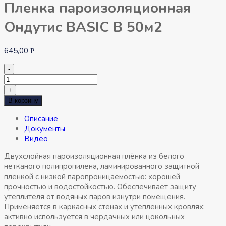
Пленка пароизоляционная
Ондутис BASIC B 50м2
645,00
Р
-
Количество
товара
+
Пленка
В корзину
пароизоляционная
Описание
Ондутис
Документы
BASIC
Видео
B
50м2
Двухслойная пароизоляционная плёнка из белого
нетканого полипропилена, ламинированного защитной
плёнкой с низкой паропроницаемостью: хорошей
прочностью и водостойкостью. Обеспечивает защиту
утеплителя от водяных паров изнутри помещения.
Применяется в каркасных стенах и утеплённых кровлях:
активно используется в чердачных или цокольных