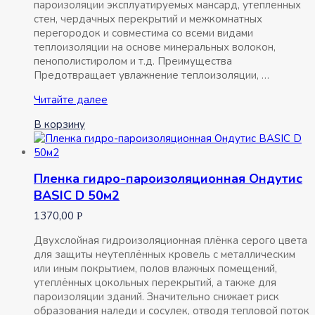
пароизоляции эксплуатируемых мансард, утепленных
стен, чердачных перекрытий и межкомнатных
перегородок и совместима со всеми видами
теплоизоляции на основе минеральных волокон,
пенополистиролом и т.д. Преимущества
Предотвращает увлажнение теплоизоляции, …
Пленка
Читайте далее
пароизоляционная
В корзину
Турбоизол
B
50м2
Пленка гидро-пароизоляционная Ондутис
BASIC D 50м2
1370,00
Р
Двухслойная гидроизоляционная плёнка серого цвета
для защиты неутеплённых кровель с металлическим
или иным покрытием, полов влажных помещений,
утеплённых цокольных перекрытий, а также для
пароизоляции зданий. Значительно снижает риск
образования наледи и сосулек, отводя тепловой поток