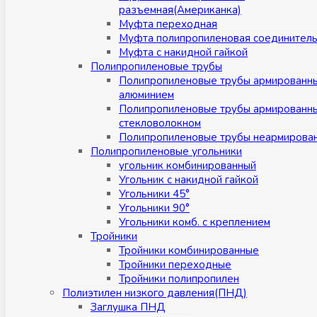
разъемная(Американка)
Муфта переходная
Муфта полипропиленовая соединител
Муфта с накидной гайкой
Полипропиленовые трубы
Полипропиленовые трубы армированн
алюминием
Полипропиленовые трубы армированн
стекловолокном
Полипропиленовые трубы неармирова
Полипропиленовые угольники
угольник комбинированный
Угольник с накидной гайкой
Угольники 45°
Угольники 90°
Угольники комб. с креплением
Тройники
Тройники комбинированные
Тройники переходные
Тройники полипропилен
Полиэтилен низкого давления(ПНД)
Заглушка ПНД