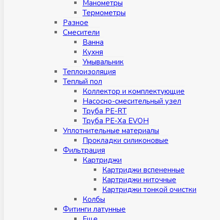
Манометры
Термометры
Разное
Смесители
Ванна
Кухня
Умывальник
Теплоизоляция
Теплый пол
Коллектор и комплектующие
Насосно-смесительный узел
Труба PE-RT
Труба PE-Xa EVOH
Уплотнительные материалы
Прокладки силиконовые
Фильтрация
Картриджи
Картриджи вспененные
Картриджи ниточные
Картриджи тонкой очистки
Колбы
Фитинги латунные
Eщe