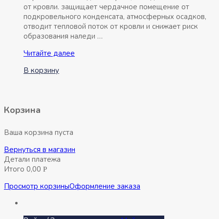
от кровли. защищает чердачное помещение от
подкровельного конденсата, атмосферных осадков,
отводит тепловой поток от кровли и снижает риск
образования наледи …
Пленка
Читайте далее
гидро-
В корзину
пароизоляционная
Ондутис
BASIC
D
Корзина
50м2
Ваша корзина пуста
Вернуться в магазин
Детали платежа
Итого
0,00
Р
Просмотр корзины
Оформление заказа