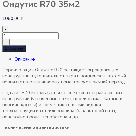
Ондутис R70 35м2
1060,00
Р
-
Количество
товара
+
Пленка
В корзину
пароизоляционная
Описание
Ондутис
R70
Пароизоляция Ондутис R70 защищает ограждающие
35м2
конструкции и утеплитель от пара и конденсата, который
возникает в отапливаемых помещениях в зимний период.
Ондутис R70 используется во всех типах ограждающих
конструкций (утеплённые стены, перекрытия, скатные и
плоские кровли) и совместим со всеми видами
теплоизоляции из стекловолокна, базальтовой ваты,
пенополистирола, пенобетона и др.
Технические характеристики: