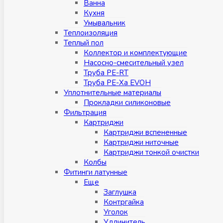
Ванна
Кухня
Умывальник
Теплоизоляция
Теплый пол
Коллектор и комплектующие
Насосно-смесительный узел
Труба PE-RT
Труба PE-Xa EVOH
Уплотнительные материалы
Прокладки силиконовые
Фильтрация
Картриджи
Картриджи вспененные
Картриджи ниточные
Картриджи тонкой очистки
Колбы
Фитинги латунные
Eщe
Заглушка
Контргайка
Уголок
Удлинитель