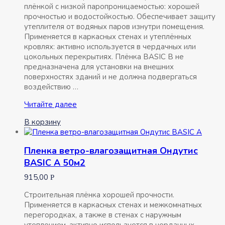
плёнкой с низкой паропроницаемостью: хорошей
прочностью и водостойкостью. Обеспечивает защиту
утеплителя от водяных паров изнутри помещения.
Применяется в каркасных стенах и утеплённых
кровлях: активно используется в чердачных или
цокольных перекрытиях. Плёнка BASIC B не
предназначена для установки на внешних
поверхностях зданий и не должна подвергаться
воздействию …
Пленка
Читайте далее
пароизоляционная
В корзину
Ондутис
BASIC
B
Пленка ветро-влагозащитная Ондутис
50м2
BASIC A 50м2
915,00
Р
Строительная плёнка хорошей прочности.
Применяется в каркасных стенах и межкомнатных
перегородках, а также в стенах с наружным