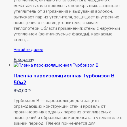
утеплением, активно используется в чердачных,
межэтажных или цокольных перекрытиях. защищает
утеплитель от загрязнения и выдувания волокон,
выпускает пар из утеплителя, защищает внутренние
помещения от частиц утеплителя, снижает
теплопотери Области применения: стены с наружным
утеплением (вентилируемые фасады), каркасные
стены, …
Пленка
Читайте далее
ветро-
В корзину
влагозащитная
Ондутис
BASIC
Пленка пароизоляционная Турбоизол B
A
50м2
50м2
850,00
Р
Турбоизол B — пароизоляция для защиты
ограждающих конструкций стен и кровель от
проникновения водяных паров из отапливаемых
помещений и образования конденсата в утеплителе в
зимний период. Пленка применяется для