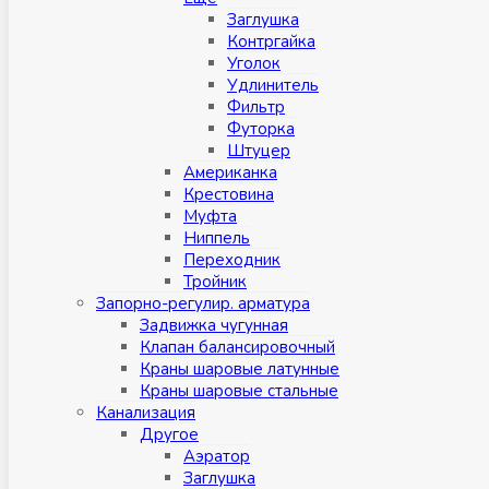
Заглушка
Контргайка
Уголок
Удлинитель
Фильтр
Футорка
Штуцер
Американка
Крестовина
Муфта
Ниппель
Переходник
Тройник
Запорно-регулир. арматура
Задвижка чугунная
Клапан балансировочный
Краны шаровые латунные
Краны шаровые стальные
Канализация
Другое
Аэратор
Заглушкa