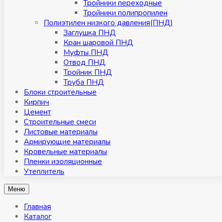
Тройники переходные
Тройники полипропилен
Полиэтилен низкого давления(ПНД)
Заглушка ПНД
Кран шаровой ПНД
Муфты ПНД
Отвод ПНД
Тройник ПНД
Труба ПНД
Блоки строительные
Кирпич
Цемент
Строительные смеси
Листовые материалы
Армирующие материалы
Кровельные материалы
Пленки изоляционные
Утеплитель
Меню
Главная
Каталог