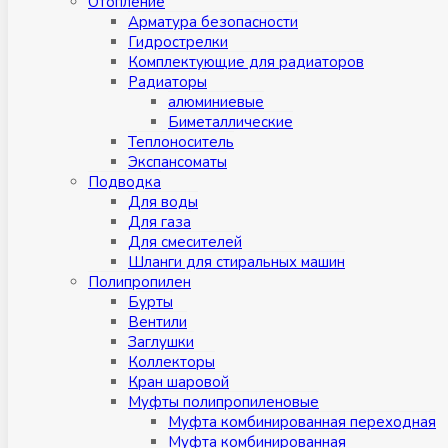
Отопление
Арматура безопасности
Гидрострелки
Комплектующие для радиаторов
Радиаторы
алюминиевые
Биметаллические
Теплоноситель
Экспансоматы
Подводка
Для воды
Для газа
Для смесителей
Шланги для стиральных машин
Полипропилен
Бурты
Вентили
Заглушки
Коллекторы
Кран шаровой
Муфты полипропиленовые
Муфта комбинированная переходная
Муфта комбинированная