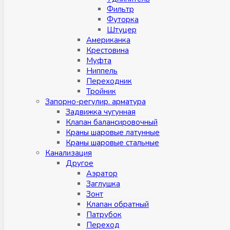
Фильтр
Футорка
Штуцер
Американка
Крестовина
Муфта
Ниппель
Переходник
Тройник
Запорно-регулир. арматура
Задвижка чугунная
Клапан балансировочный
Краны шаровые латунные
Краны шаровые стальные
Канализация
Другое
Аэратор
Заглушкa
Зонт
Клапан обратный
Патрубок
Переход