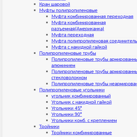
Кран шаровой
Муфты полипропиленовые
Муфта комбинированная переходная
Муфта комбинированная
разъемная(Американка)
Муфта переходная
Муфта полипропиленовая соединител
Муфта с накидной гайкой
Полипропиленовые трубы
Полипропиленовые трубы армированн
алюминием
Полипропиленовые трубы армированн
стекловолокном
Полипропиленовые трубы неармирова
Полипропиленовые угольники
угольник комбинированный
Угольник с накидной гайкой
Угольники 45°
Угольники 90°
Угольники комб. с креплением
Тройники
Тройники комбинированные