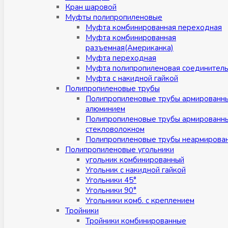
Кран шаровой
Муфты полипропиленовые
Муфта комбинированная переходная
Муфта комбинированная
разъемная(Американка)
Муфта переходная
Муфта полипропиленовая соединител
Муфта с накидной гайкой
Полипропиленовые трубы
Полипропиленовые трубы армированн
алюминием
Полипропиленовые трубы армированн
стекловолокном
Полипропиленовые трубы неармирова
Полипропиленовые угольники
угольник комбинированный
Угольник с накидной гайкой
Угольники 45°
Угольники 90°
Угольники комб. с креплением
Тройники
Тройники комбинированные