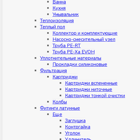
Ванна
Кухня
Умывальник
Теплоизоляция
Теплый пол
Коллектор и комплектующие
Насосно-смесительный узел
Труба PE-RT
Труба PE-Xa EVOH
Уплотнительные материалы
Прокладки силиконовые
Фильтрация
Картриджи
Картриджи вспененные
Картриджи ниточные
Картриджи тонкой очистки
Колбы
Фитинги латунные
Eщe
Заглушка
Контргайка
Уголок
Удлинитель