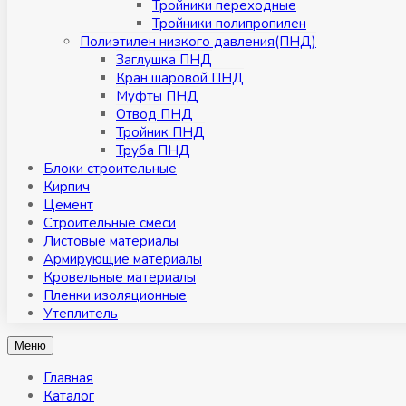
Тройники переходные
Тройники полипропилен
Полиэтилен низкого давления(ПНД)
Заглушка ПНД
Кран шаровой ПНД
Муфты ПНД
Отвод ПНД
Тройник ПНД
Труба ПНД
Блоки строительные
Кирпич
Цемент
Строительные смеси
Листовые материалы
Армирующие материалы
Кровельные материалы
Пленки изоляционные
Утеплитель
Меню
Главная
Каталог