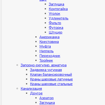
Заглушка
Контргайка
Уголок
Удлинитель
Фильтр
Футорка
Штуцер
Американка
Крестовина
Муфта
Ниппель
Переходник
Тройник
Запорно-регулир. арматура
Задвижка чугунная
Клапан балансировочный
Краны шаровые латунные
Краны шаровые стальные
Канализация
Другое
Аэратор
Заглушкa