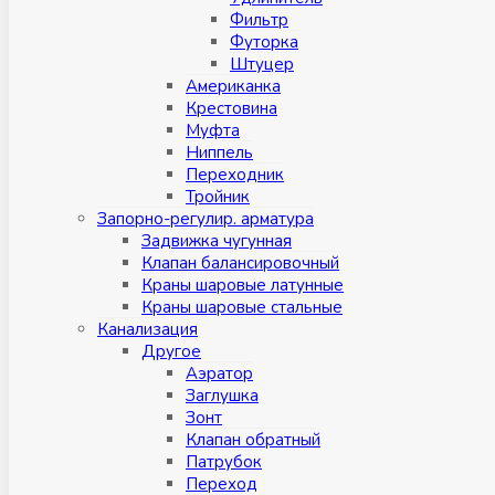
Фильтр
Футорка
Штуцер
Американка
Крестовина
Муфта
Ниппель
Переходник
Тройник
Запорно-регулир. арматура
Задвижка чугунная
Клапан балансировочный
Краны шаровые латунные
Краны шаровые стальные
Канализация
Другое
Аэратор
Заглушкa
Зонт
Клапан обратный
Патрубок
Переход