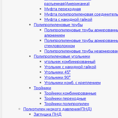
разъемная(Американка)
Муфта переходная
Муфта полипропиленовая соединител
Муфта с накидной гайкой
Полипропиленовые трубы
Полипропиленовые трубы армированн
алюминием
Полипропиленовые трубы армированн
стекловолокном
Полипропиленовые трубы неармирова
Полипропиленовые угольники
угольник комбинированный
Угольник с накидной гайкой
Угольники 45°
Угольники 90°
Угольники комб. с креплением
Тройники
Тройники комбинированные
Тройники переходные
Тройники полипропилен
Полиэтилен низкого давления(ПНД)
Заглушка ПНД