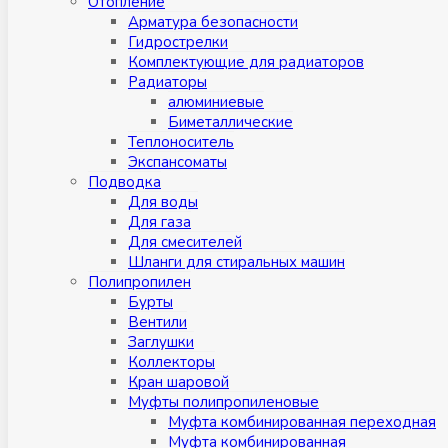
Отопление
Арматура безопасности
Гидрострелки
Комплектующие для радиаторов
Радиаторы
алюминиевые
Биметаллические
Теплоноситель
Экспансоматы
Подводка
Для воды
Для газа
Для смесителей
Шланги для стиральных машин
Полипропилен
Бурты
Вентили
Заглушки
Коллекторы
Кран шаровой
Муфты полипропиленовые
Муфта комбинированная переходная
Муфта комбинированная