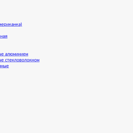
мериканка)
ьная
ые алюминием
ые стекловолокном
нные