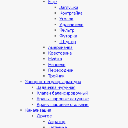
Eщe
Заглушка
Контргайка
Уголок
Удлинитель
Фильтр
Футорка
Штуцер
Американка
Крестовина
Муфта
Ниппель
Переходник
Тройник
Запорно-регулир. арматура
Задвижка чугунная
Клапан балансировочный
Краны шаровые латунные
Краны шаровые стальные
Канализация
Другое
Аэратор
Заглушкa