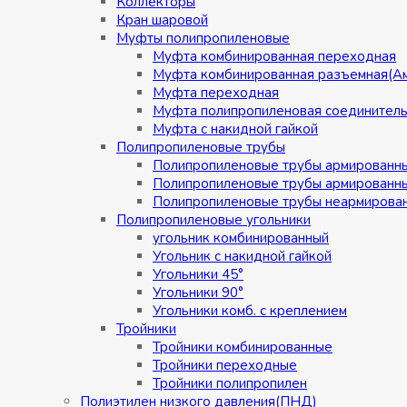
Коллекторы
Кран шаровой
Муфты полипропиленовые
Муфта комбинированная переходная
Муфта комбинированная разъемная(А
Муфта переходная
Муфта полипропиленовая соединител
Муфта с накидной гайкой
Полипропиленовые трубы
Полипропиленовые трубы армированн
Полипропиленовые трубы армированн
Полипропиленовые трубы неармирова
Полипропиленовые угольники
угольник комбинированный
Угольник с накидной гайкой
Угольники 45°
Угольники 90°
Угольники комб. с креплением
Тройники
Тройники комбинированные
Тройники переходные
Тройники полипропилен
Полиэтилен низкого давления(ПНД)