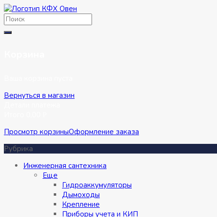
Перейти
к
содержимому
Корзина
Ваша корзина пуста
Вернуться в магазин
Детали платежа
Итого
0,00
Р
Просмотр корзины
Оформление заказа
Рубрика
Инженерная сантехника
Eще
Гидроаккумуляторы
Дымоходы
Крепление
Приборы учета и КИП