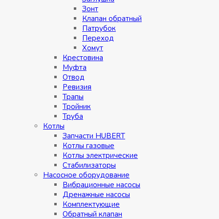
Зонт
Клапан обратный
Патрубок
Переход
Хомут
Крестовина
Муфтa
Отвод
Ревизия
Трапы
Тройник
Труба
Котлы
Запчасти HUBERT
Котлы газовые
Котлы электрические
Стабилизаторы
Насосное оборудование
Вибрационные насосы
Дренажные насосы
Комплектующие
Обратный клапан