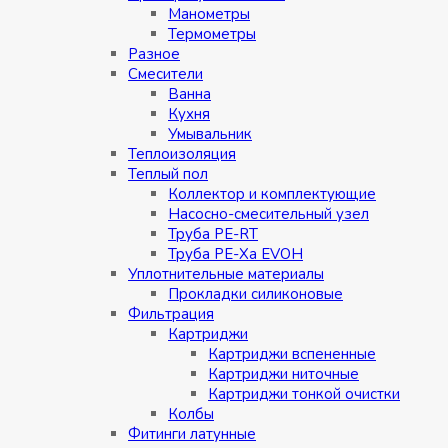
Манометры
Термометры
Разное
Смесители
Ванна
Кухня
Умывальник
Теплоизоляция
Теплый пол
Коллектор и комплектующие
Насосно-смесительный узел
Труба PE-RT
Труба PE-Xa EVOH
Уплотнительные материалы
Прокладки силиконовые
Фильтрация
Картриджи
Картриджи вспененные
Картриджи ниточные
Картриджи тонкой очистки
Колбы
Фитинги латунные