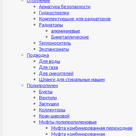
Отопление
Арматура безопасности
Гидрострелки
Комплектующие для радиаторов
Радиаторы
алюминиевые
Биметаллические
Теплоноситель
Экспансоматы
Подводка
Для воды
Для газа
Для смесителей
Шланги для стиральных машин
Полипропилен
Бурты
Вентили
Заглушки
Коллекторы
Кран шаровой
Муфты полипропиленовые
Муфта комбинированная переходная
Муфта комбинированная