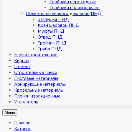
Тройники переходные
Тройники полипропилен
Полиэтилен низкого давления(ПНД)
Заглушка ПНД
Кран шаровой ПНД
Муфты ПНД
Отвод ПНД
Тройник ПНД
Труба ПНД
Блоки строительные
Кирпич
Цемент
Строительные смеси
Листовые материалы
Армирующие материалы
Кровельные материалы
Пленки изоляционные
Утеплитель
Меню
Главная
Каталог