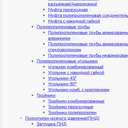
разъемная(Американка)
Муфта переходная
Муфта полипропиленовая соединител
Муфта с накидной гайкой
Полипропиленовые трубы
Полипропиленовые трубы армированн
алюминием
Полипропиленовые трубы армированн
стекловолокном
Полипропиленовые трубы неармирова
Полипропиленовые угольники
угольник комбинированный
Угольник с накидной гайкой
Угольники 45°
Угольники 90°
Угольники комб. с креплением
Тройники
Тройники комбинированные
Тройники переходные
Тройники полипропилен
Полиэтилен низкого давления(ПНД)
Заглушка ПНД