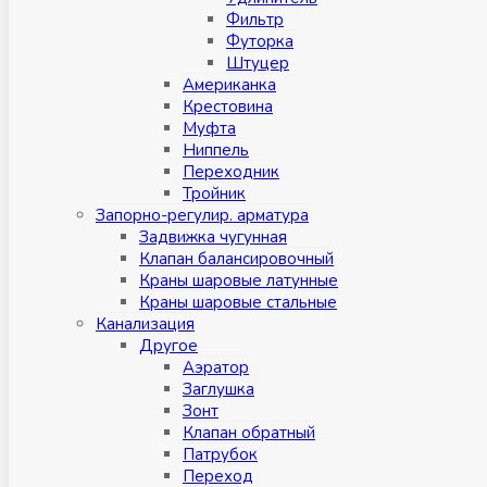
Фильтр
Футорка
Штуцер
Американка
Крестовина
Муфта
Ниппель
Переходник
Тройник
Запорно-регулир. арматура
Задвижка чугунная
Клапан балансировочный
Краны шаровые латунные
Краны шаровые стальные
Канализация
Другое
Аэратор
Заглушкa
Зонт
Клапан обратный
Патрубок
Переход