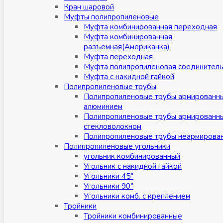
Кран шаровой
Муфты полипропиленовые
Муфта комбинированная переходная
Муфта комбинированная
разъемная(Американка)
Муфта переходная
Муфта полипропиленовая соединител
Муфта с накидной гайкой
Полипропиленовые трубы
Полипропиленовые трубы армированн
алюминием
Полипропиленовые трубы армированн
стекловолокном
Полипропиленовые трубы неармирова
Полипропиленовые угольники
угольник комбинированный
Угольник с накидной гайкой
Угольники 45°
Угольники 90°
Угольники комб. с креплением
Тройники
Тройники комбинированные