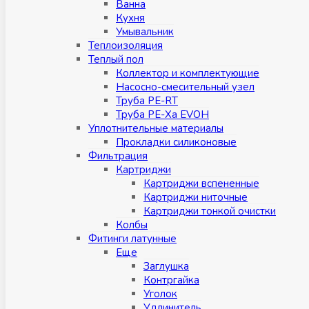
Ванна
Кухня
Умывальник
Теплоизоляция
Теплый пол
Коллектор и комплектующие
Насосно-смесительный узел
Труба PE-RT
Труба PE-Xa EVOH
Уплотнительные материалы
Прокладки силиконовые
Фильтрация
Картриджи
Картриджи вспененные
Картриджи ниточные
Картриджи тонкой очистки
Колбы
Фитинги латунные
Eщe
Заглушка
Контргайка
Уголок
Удлинитель