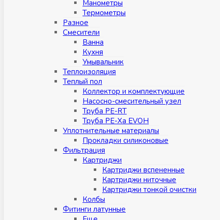
Манометры
Термометры
Разное
Смесители
Ванна
Кухня
Умывальник
Теплоизоляция
Теплый пол
Коллектор и комплектующие
Насосно-смесительный узел
Труба PE-RT
Труба PE-Xa EVOH
Уплотнительные материалы
Прокладки силиконовые
Фильтрация
Картриджи
Картриджи вспененные
Картриджи ниточные
Картриджи тонкой очистки
Колбы
Фитинги латунные
Eщe