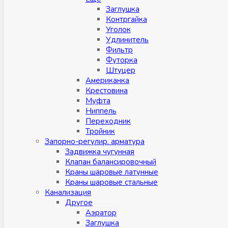
Заглушка
Контргайка
Уголок
Удлинитель
Фильтр
Футорка
Штуцер
Американка
Крестовина
Муфта
Ниппель
Переходник
Тройник
Запорно-регулир. арматура
Задвижка чугунная
Клапан балансировочный
Краны шаровые латунные
Краны шаровые стальные
Канализация
Другое
Аэратор
Заглушкa