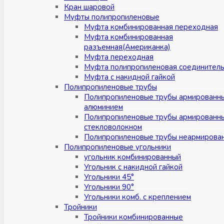
Кран шаровой
Муфты полипропиленовые
Муфта комбинированная переходная
Муфта комбинированная
разъемная(Американка)
Муфта переходная
Муфта полипропиленовая соединител
Муфта с накидной гайкой
Полипропиленовые трубы
Полипропиленовые трубы армированн
алюминием
Полипропиленовые трубы армированн
стекловолокном
Полипропиленовые трубы неармирова
Полипропиленовые угольники
угольник комбинированный
Угольник с накидной гайкой
Угольники 45°
Угольники 90°
Угольники комб. с креплением
Тройники
Тройники комбинированные