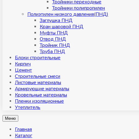
Тройники переходные
Тройники полипропилен
Полиэтилен низкого давления(ПНД)
Заглушка ПНД
Кран шаровой ПНД
Муфты ПНД
Отвод ПНД
Тройник ПНД
Труба ПНД
Блоки строительные
Кирпич
Цемент
Строительные смеси
Листовые материалы
Армирующие материалы
Кровельные материалы
Пленки изоляционные
Утеплитель
Меню
Главная
Каталог