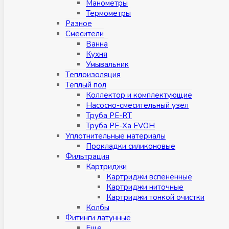
Манометры
Термометры
Разное
Смесители
Ванна
Кухня
Умывальник
Теплоизоляция
Теплый пол
Коллектор и комплектующие
Насосно-смесительный узел
Труба PE-RT
Труба PE-Xa EVOH
Уплотнительные материалы
Прокладки силиконовые
Фильтрация
Картриджи
Картриджи вспененные
Картриджи ниточные
Картриджи тонкой очистки
Колбы
Фитинги латунные
Eщe