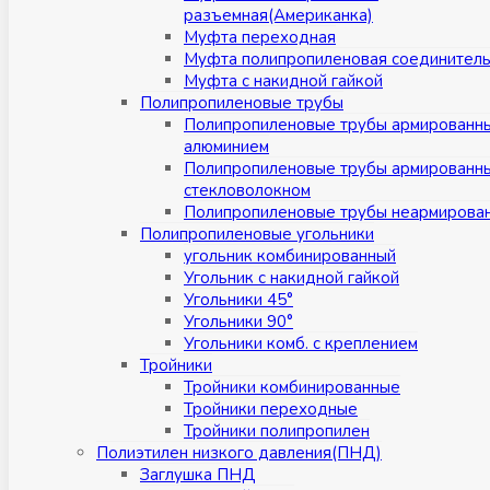
разъемная(Американка)
Муфта переходная
Муфта полипропиленовая соединител
Муфта с накидной гайкой
Полипропиленовые трубы
Полипропиленовые трубы армированн
алюминием
Полипропиленовые трубы армированн
стекловолокном
Полипропиленовые трубы неармирова
Полипропиленовые угольники
угольник комбинированный
Угольник с накидной гайкой
Угольники 45°
Угольники 90°
Угольники комб. с креплением
Тройники
Тройники комбинированные
Тройники переходные
Тройники полипропилен
Полиэтилен низкого давления(ПНД)
Заглушка ПНД