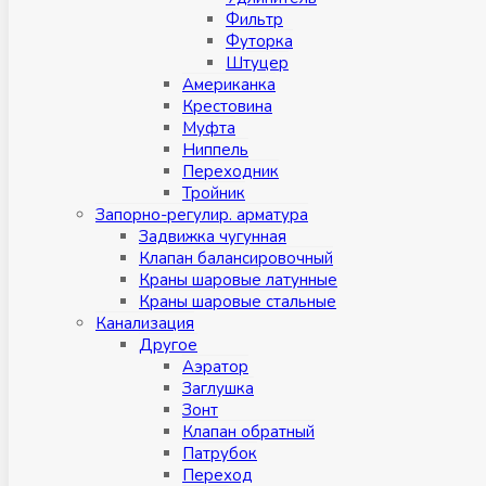
Фильтр
Футорка
Штуцер
Американка
Крестовина
Муфта
Ниппель
Переходник
Тройник
Запорно-регулир. арматура
Задвижка чугунная
Клапан балансировочный
Краны шаровые латунные
Краны шаровые стальные
Канализация
Другое
Аэратор
Заглушкa
Зонт
Клапан обратный
Патрубок
Переход