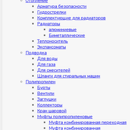
Отопление
Арматура безопасности
Гидрострелки
Комплектующие для радиаторов
Радиаторы
алюминиевые
Биметаллические
Теплоноситель
Экспансоматы
Подводка
Для воды
Для газа
Для смесителей
Шланги для стиральных машин
Полипропилен
Бурты
Вентили
Заглушки
Коллекторы
Кран шаровой
Муфты полипропиленовые
Муфта комбинированная переходная
Муфта комбинированная