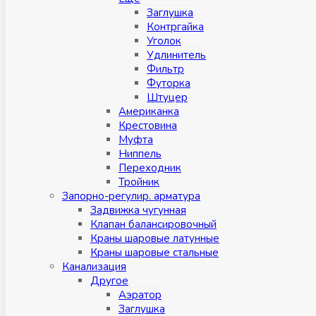
Заглушка
Контргайка
Уголок
Удлинитель
Фильтр
Футорка
Штуцер
Американка
Крестовина
Муфта
Ниппель
Переходник
Тройник
Запорно-регулир. арматура
Задвижка чугунная
Клапан балансировочный
Краны шаровые латунные
Краны шаровые стальные
Канализация
Другое
Аэратор
Заглушкa