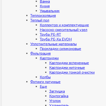
Ванна
Кухня
Умывальник
Теплоизоляция
Теплый пол
Коллектор и комплектующие
Насосно-смесительный узел
Труба PE-RT
Труба PE-Xa EVOH
Уплотнительные материалы
Прокладки силиконовые
Фильтрация
Картриджи
Картриджи вспененные
Картриджи ниточные
Картриджи тонкой очистки
Колбы
Фитинги латунные
Eщe
Заглушка
Контргайка
Уголок
Удлинитель