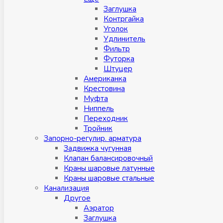
Заглушка
Контргайка
Уголок
Удлинитель
Фильтр
Футорка
Штуцер
Американка
Крестовина
Муфта
Ниппель
Переходник
Тройник
Запорно-регулир. арматура
Задвижка чугунная
Клапан балансировочный
Краны шаровые латунные
Краны шаровые стальные
Канализация
Другое
Аэратор
Заглушкa