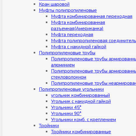
Кран шаровой
Муфты полипропиленовые
Муфта комбинированная переходная
Муфта комбинированная
разъемная(Американка)
Муфта переходная
Муфта полипропиленовая соединител
Муфта с накидной гайкой
Полипропиленовые трубы
Полипропиленовые трубы армированн
алюминием
Полипропиленовые трубы армированн
стекловолокном
Полипропиленовые трубы неармирова
Полипропиленовые угольники
угольник комбинированный
Угольник с накидной гайкой
Угольники 45°
Угольники 90°
Угольники комб. с креплением
Тройники
Тройники комбинированные