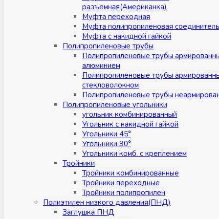
разъемная(Американка)
Муфта переходная
Муфта полипропиленовая соединител
Муфта с накидной гайкой
Полипропиленовые трубы
Полипропиленовые трубы армированн
алюминием
Полипропиленовые трубы армированн
стекловолокном
Полипропиленовые трубы неармирова
Полипропиленовые угольники
угольник комбинированный
Угольник с накидной гайкой
Угольники 45°
Угольники 90°
Угольники комб. с креплением
Тройники
Тройники комбинированные
Тройники переходные
Тройники полипропилен
Полиэтилен низкого давления(ПНД)
Заглушка ПНД