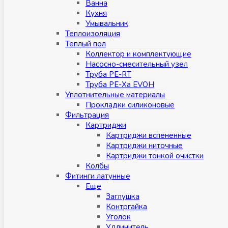
Ванна
Кухня
Умывальник
Теплоизоляция
Теплый пол
Коллектор и комплектующие
Насосно-смесительный узел
Труба PE-RT
Труба PE-Xa EVOH
Уплотнительные материалы
Прокладки силиконовые
Фильтрация
Картриджи
Картриджи вспененные
Картриджи ниточные
Картриджи тонкой очистки
Колбы
Фитинги латунные
Eщe
Заглушка
Контргайка
Уголок
Удлинитель