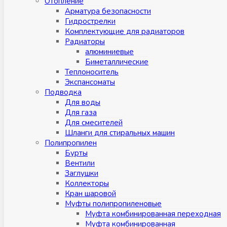
Отопление
Арматура безопасности
Гидрострелки
Комплектующие для радиаторов
Радиаторы
алюминиевые
Биметаллические
Теплоноситель
Экспансоматы
Подводка
Для воды
Для газа
Для смесителей
Шланги для стиральных машин
Полипропилен
Бурты
Вентили
Заглушки
Коллекторы
Кран шаровой
Муфты полипропиленовые
Муфта комбинированная переходная
Муфта комбинированная