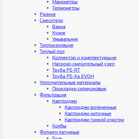
Манометры
Термометры
Разное
Смесители
Ванна
Кухня
Умывальник
Теплоизоляция
Теплый пол
Коллектор и комплектующие
Насосно-смесительный узел
Труба PE-RT
Труба PE-Xa EVOH
Уплотнительные материалы
Прокладки силиконовые
Фильтрация
Картриджи
Картриджи вспененные
Картриджи ниточные
Картриджи тонкой очистки
Колбы
Фитинги латунные
Eщe