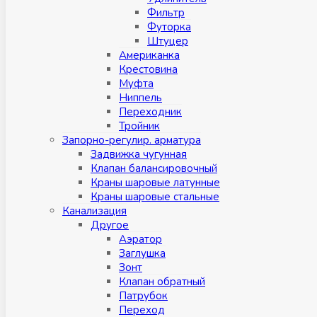
Фильтр
Футорка
Штуцер
Американка
Крестовина
Муфта
Ниппель
Переходник
Тройник
Запорно-регулир. арматура
Задвижка чугунная
Клапан балансировочный
Краны шаровые латунные
Краны шаровые стальные
Канализация
Другое
Аэратор
Заглушкa
Зонт
Клапан обратный
Патрубок
Переход