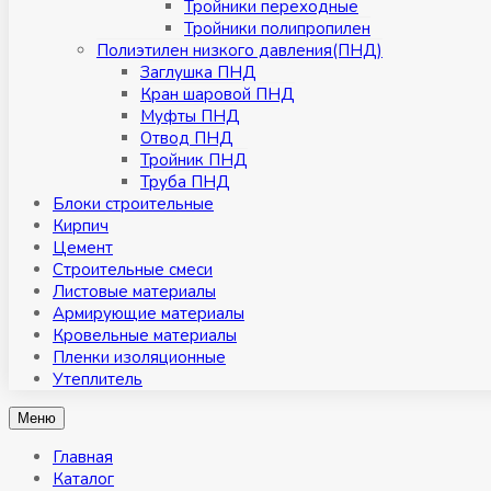
Тройники переходные
Тройники полипропилен
Полиэтилен низкого давления(ПНД)
Заглушка ПНД
Кран шаровой ПНД
Муфты ПНД
Отвод ПНД
Тройник ПНД
Труба ПНД
Блоки строительные
Кирпич
Цемент
Строительные смеси
Листовые материалы
Армирующие материалы
Кровельные материалы
Пленки изоляционные
Утеплитель
Меню
Главная
Каталог