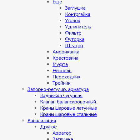
Eщe
Заглушка
Контргайка
Уголок
Удлинитель
Фильтр
Футорка
Штуцер
Американка
Крестовина
Муфта
Ниппель
Переходник
Тройник
Запорно-регулир. арматура
Задвижка чугунная
Клапан балансировочный
Краны шаровые латунные
Краны шаровые стальные
Канализация
Другое
Аэратор
Заглушкa