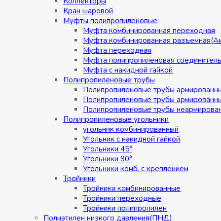
Коллекторы
Кран шаровой
Муфты полипропиленовые
Муфта комбинированная переходная
Муфта комбинированная разъемная(А
Муфта переходная
Муфта полипропиленовая соединител
Муфта с накидной гайкой
Полипропиленовые трубы
Полипропиленовые трубы армированн
Полипропиленовые трубы армированн
Полипропиленовые трубы неармирова
Полипропиленовые угольники
угольник комбинированный
Угольник с накидной гайкой
Угольники 45°
Угольники 90°
Угольники комб. с креплением
Тройники
Тройники комбинированные
Тройники переходные
Тройники полипропилен
Полиэтилен низкого давления(ПНД)