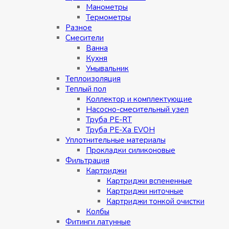
Манометры
Термометры
Разное
Смесители
Ванна
Кухня
Умывальник
Теплоизоляция
Теплый пол
Коллектор и комплектующие
Насосно-смесительный узел
Труба PE-RT
Труба PE-Xa EVOH
Уплотнительные материалы
Прокладки силиконовые
Фильтрация
Картриджи
Картриджи вспененные
Картриджи ниточные
Картриджи тонкой очистки
Колбы
Фитинги латунные