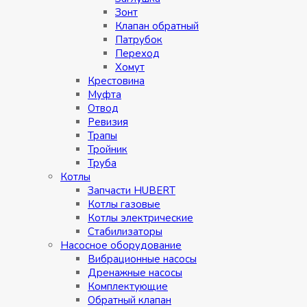
Зонт
Клапан обратный
Патрубок
Переход
Хомут
Крестовина
Муфтa
Отвод
Ревизия
Трапы
Тройник
Труба
Котлы
Запчасти HUBERT
Котлы газовые
Котлы электрические
Стабилизаторы
Насосное оборудование
Вибрационные насосы
Дренажные насосы
Комплектующие
Обратный клапан