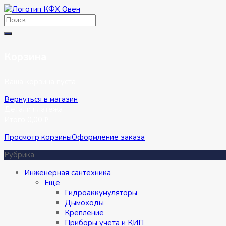
Перейти
к
содержимому
Корзина
Ваша корзина пуста
Вернуться в магазин
Детали платежа
Итого
0,00
Р
Просмотр корзины
Оформление заказа
Рубрика
Инженерная сантехника
Eще
Гидроаккумуляторы
Дымоходы
Крепление
Приборы учета и КИП