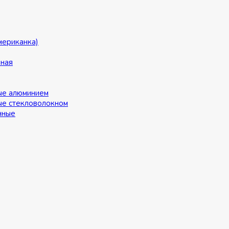
мериканка)
ьная
ые алюминием
ые стекловолокном
нные