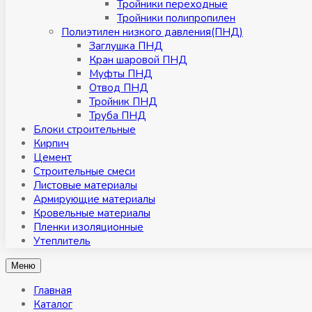
Тройники переходные
Тройники полипропилен
Полиэтилен низкого давления(ПНД)
Заглушка ПНД
Кран шаровой ПНД
Муфты ПНД
Отвод ПНД
Тройник ПНД
Труба ПНД
Блоки строительные
Кирпич
Цемент
Строительные смеси
Листовые материалы
Армирующие материалы
Кровельные материалы
Пленки изоляционные
Утеплитель
Меню
Главная
Каталог