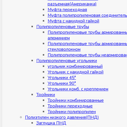
разъемная(Американка)
Муфта переходная
Муфта полипропиленовая соединител
Муфта с накидной гайкой
Полипропиленовые трубы
Полипропиленовые трубы армированн
алюминием
Полипропиленовые трубы армированн
стекловолокном
Полипропиленовые трубы неармирова
Полипропиленовые угольники
угольник комбинированный
Угольник с накидной гайкой
Угольники 45°
Угольники 90°
Угольники комб. с креплением
Тройники
Тройники комбинированные
Тройники переходные
Тройники полипропилен
Полиэтилен низкого давления(ПНД)
Заглушка ПНД