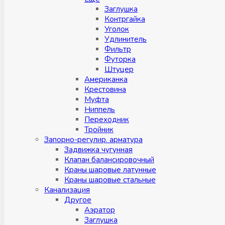
Заглушка
Контргайка
Уголок
Удлинитель
Фильтр
Футорка
Штуцер
Американка
Крестовина
Муфта
Ниппель
Переходник
Тройник
Запорно-регулир. арматура
Задвижка чугунная
Клапан балансировочный
Краны шаровые латунные
Краны шаровые стальные
Канализация
Другое
Аэратор
Заглушкa