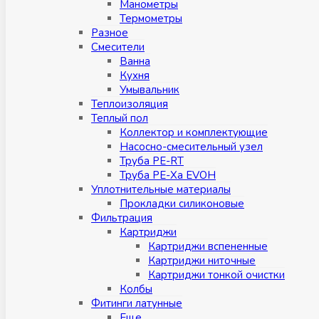
Манометры
Термометры
Разное
Смесители
Ванна
Кухня
Умывальник
Теплоизоляция
Теплый пол
Коллектор и комплектующие
Насосно-смесительный узел
Труба PE-RT
Труба PE-Xa EVOH
Уплотнительные материалы
Прокладки силиконовые
Фильтрация
Картриджи
Картриджи вспененные
Картриджи ниточные
Картриджи тонкой очистки
Колбы
Фитинги латунные
Eщe