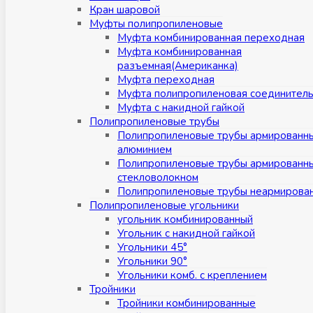
Кран шаровой
Муфты полипропиленовые
Муфта комбинированная переходная
Муфта комбинированная
разъемная(Американка)
Муфта переходная
Муфта полипропиленовая соединител
Муфта с накидной гайкой
Полипропиленовые трубы
Полипропиленовые трубы армированн
алюминием
Полипропиленовые трубы армированн
стекловолокном
Полипропиленовые трубы неармирова
Полипропиленовые угольники
угольник комбинированный
Угольник с накидной гайкой
Угольники 45°
Угольники 90°
Угольники комб. с креплением
Тройники
Тройники комбинированные