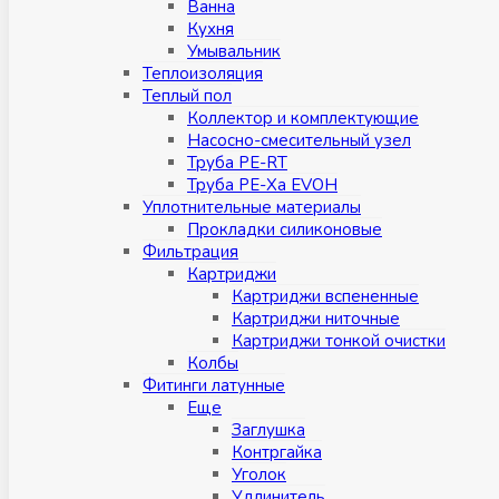
Ванна
Кухня
Умывальник
Теплоизоляция
Теплый пол
Коллектор и комплектующие
Насосно-смесительный узел
Труба PE-RT
Труба PE-Xa EVOH
Уплотнительные материалы
Прокладки силиконовые
Фильтрация
Картриджи
Картриджи вспененные
Картриджи ниточные
Картриджи тонкой очистки
Колбы
Фитинги латунные
Eщe
Заглушка
Контргайка
Уголок
Удлинитель