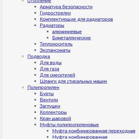
Отопление
Арматура безопасности
Гидрострелки
Комплектующие для радиаторов
Радиаторы
алюминиевые
Биметаллические
Теплоноситель
Экспансоматы
Подводка
Для воды
Для газа
Для смесителей
Шланги для стиральных машин
Полипропилен
Бурты
Вентили
Заглушки
Коллекторы
Кран шаровой
Муфты полипропиленовые
Муфта комбинированная переходная
Муфта комбинированная