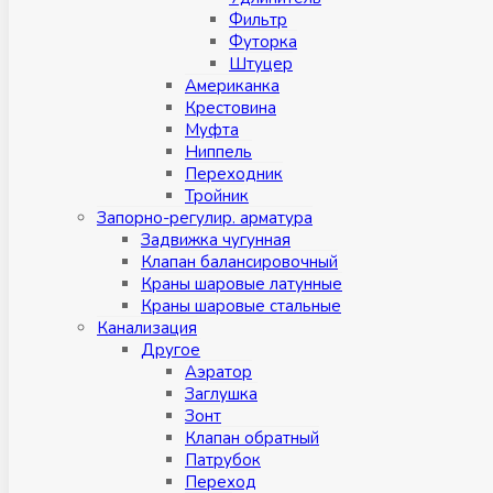
Фильтр
Футорка
Штуцер
Американка
Крестовина
Муфта
Ниппель
Переходник
Тройник
Запорно-регулир. арматура
Задвижка чугунная
Клапан балансировочный
Краны шаровые латунные
Краны шаровые стальные
Канализация
Другое
Аэратор
Заглушкa
Зонт
Клапан обратный
Патрубок
Переход