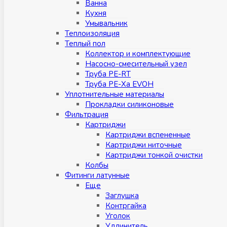
Ванна
Кухня
Умывальник
Теплоизоляция
Теплый пол
Коллектор и комплектующие
Насосно-смесительный узел
Труба PE-RT
Труба PE-Xa EVOH
Уплотнительные материалы
Прокладки силиконовые
Фильтрация
Картриджи
Картриджи вспененные
Картриджи ниточные
Картриджи тонкой очистки
Колбы
Фитинги латунные
Eщe
Заглушка
Контргайка
Уголок
Удлинитель