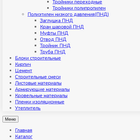
Тройники переходные
Тройники полипропилен
Полиэтилен низкого давления(ПНД)
Заглушка ПНД
Кран шаровой ПНД
Муфты ПНД
Отвод ПНД
Тройник ПНД
Труба ПНД
Блоки строительные
Кирпич
Цемент
Строительные смеси
Листовые материалы
Армирующие материалы
Кровельные материалы
Пленки изоляционные
Утеплитель
Меню
Главная
Каталог