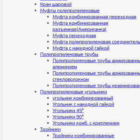
Кран шаровой
Муфты полипропиленовые
Муфта комбинированная переходная
Муфта комбинированная
разъемная(Американка)
Муфта переходная
Муфта полипропиленовая соединител
Муфта с накидной гайкой
Полипропиленовые трубы
Полипропиленовые трубы армированн
алюминием
Полипропиленовые трубы армированн
стекловолокном
Полипропиленовые трубы неармирова
Полипропиленовые угольники
угольник комбинированный
Угольник с накидной гайкой
Угольники 45°
Угольники 90°
Угольники комб. с креплением
Тройники
Тройники комбинированные