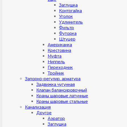
Заглушка
Контргайка
Уголок
Удлинитель
Фильтр
Футорка
Штуцер
Американка
Крестовина
Муфта
Ниппель
Переходник
Тройник
Запорно-регулир. арматура
Задвижка чугунная
Клапан балансировочный
Краны шаровые латунные
Краны шаровые стальные
Канализация
Другое
Аэратор
Заглушкa