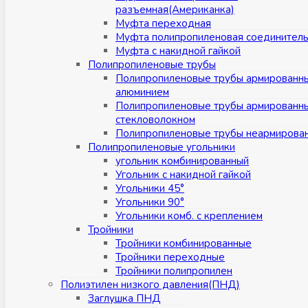
разъемная(Американка)
Муфта переходная
Муфта полипропиленовая соединител
Муфта с накидной гайкой
Полипропиленовые трубы
Полипропиленовые трубы армированн
алюминием
Полипропиленовые трубы армированн
стекловолокном
Полипропиленовые трубы неармирова
Полипропиленовые угольники
угольник комбинированный
Угольник с накидной гайкой
Угольники 45°
Угольники 90°
Угольники комб. с креплением
Тройники
Тройники комбинированные
Тройники переходные
Тройники полипропилен
Полиэтилен низкого давления(ПНД)
Заглушка ПНД