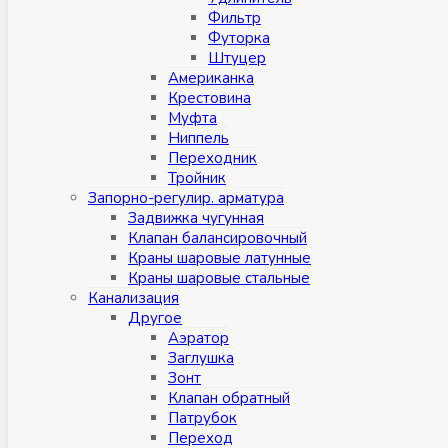
Фильтр
Футорка
Штуцер
Американка
Крестовина
Муфта
Ниппель
Переходник
Тройник
Запорно-регулир. арматура
Задвижка чугунная
Клапан балансировочный
Краны шаровые латунные
Краны шаровые стальные
Канализация
Другое
Аэратор
Заглушкa
Зонт
Клапан обратный
Патрубок
Переход