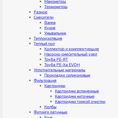
Манометры
Термометры
Разное
Смесители
Ванна
Кухня
Умывальник
Теплоизоляция
Теплый пол
Коллектор и комплектующие
Насосно-смесительный узел
Труба PE-RT
Труба PE-Xa EVOH
Уплотнительные материалы
Прокладки силиконовые
Фильтрация
Картриджи
Картриджи вспененные
Картриджи ниточные
Картриджи тонкой очистки
Колбы
Фитинги латунные
Eщe