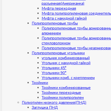
разъемная(Американка)
Муфта переходная
Муфта полипропиленовая соединител
Муфта с накидной гайкой
Полипропиленовые трубы
Полипропиленовые трубы армированн
алюминием
Полипропиленовые трубы армированн
стекловолокном
Полипропиленовые трубы неармирова
Полипропиленовые угольники
угольник комбинированный
Угольник с накидной гайкой
Угольники 45°
Угольники 90°
Угольники комб. с креплением
Тройники
Тройники комбинированные
Тройники переходные
Тройники полипропилен
Полиэтилен низкого давления(ПНД)
Заглушка ПНД