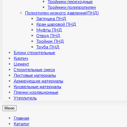
Тройники переходные
Тройники полипропилен
Полиэтилен низкого давления(ПНД)
Заглушка ПНД
Кран шаровой ПНД
Муфты ПНД
Отвод ПНД
Тройник ПНД
Труба ПНД
Блоки строительные
Кирпич
Цемент
Строительные смеси
Листовые материалы
Армирующие материалы
Кровельные материалы
Пленки изоляционные
Утеплитель
Меню
Главная
Каталог