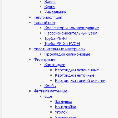
Ванна
Кухня
Умывальник
Теплоизоляция
Теплый пол
Коллектор и комплектующие
Насосно-смесительный узел
Труба PE-RT
Труба PE-Xa EVOH
Уплотнительные материалы
Прокладки силиконовые
Фильтрация
Картриджи
Картриджи вспененные
Картриджи ниточные
Картриджи тонкой очистки
Колбы
Фитинги латунные
Eщe
Заглушка
Контргайка
Уголок
Удлинитель