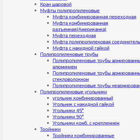
Кран шаровой
Муфты полипропиленовые
Муфта комбинированная переходная
Муфта комбинированная
разъемная(Американка)
Муфта переходная
Муфта полипропиленовая соединител
Муфта с накидной гайкой
Полипропиленовые трубы
Полипропиленовые трубы армированн
алюминием
Полипропиленовые трубы армированн
стекловолокном
Полипропиленовые трубы неармирова
Полипропиленовые угольники
угольник комбинированный
Угольник с накидной гайкой
Угольники 45°
Угольники 90°
Угольники комб. с креплением
Тройники
Тройники комбинированные