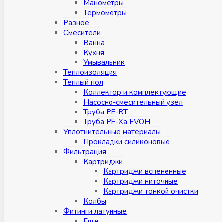
Манометры
Термометры
Разное
Смесители
Ванна
Кухня
Умывальник
Теплоизоляция
Теплый пол
Коллектор и комплектующие
Насосно-смесительный узел
Труба PE-RT
Труба PE-Xa EVOH
Уплотнительные материалы
Прокладки силиконовые
Фильтрация
Картриджи
Картриджи вспененные
Картриджи ниточные
Картриджи тонкой очистки
Колбы
Фитинги латунные
Eщe