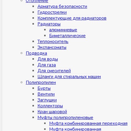
Отопление
Арматура безопасности
Гидрострелки
Комплектующие для радиаторов
Радиаторы
алюминиевые
Биметаллические
Теплоноситель
Экспансоматы
Подводка
Для воды
Для газа
Для смесителей
Шланги для стиральных машин
Полипропилен
Бурты
Вентили
Заглушки
Коллекторы
Кран шаровой
Муфты полипропиленовые
Муфта комбинированная переходная
Муфта комбинированная