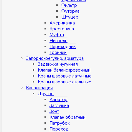
Фильтр
Футорка
Штуцер
Американка
Крестовина
Муфта
Ниппель
Переходник
Тройник
Запорно-регулир. арматура
Задвижка чугунная
Клапан балансировочный
Краны шаровые латунные
Краны шаровые стальные
Канализация
Другое
Аэратор
Заглушкa
Зонт
Клапан обратный
Патрубок
Переход