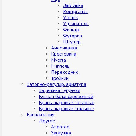
Заглушка
Контргайка
Уголок
Удлинитель
Фильтр
Футорка
Штуцер
Американка
Крестовина
Муфта
Ниппель
Переходник
Тройник
Запорно-регулир. арматура
Задвижка чугунная
Клапан балансировочный
Краны шаровые латунные
Краны шаровые стальные
Канализация
Другое
Аэратор
Заглушкa