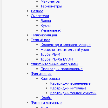
Манометры
Термометры
Разное
Смесители
Ванна
Кухня
Умывальник
Теплоизоляция
Теплый пол
Коллектор и комплектующие
Насосно-смесительный узел
Труба PE-RT
Труба PE-Xa EVOH
Уплотнительные материалы
Прокладки силиконовые
Фильтрация
Картриджи
Картриджи вспененные
Картриджи ниточные
Картриджи тонкой очистки
Колбы
Фитинги латунные
Eщe