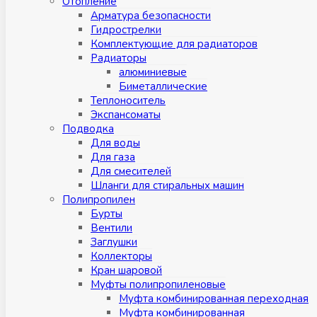
Отопление
Арматура безопасности
Гидрострелки
Комплектующие для радиаторов
Радиаторы
алюминиевые
Биметаллические
Теплоноситель
Экспансоматы
Подводка
Для воды
Для газа
Для смесителей
Шланги для стиральных машин
Полипропилен
Бурты
Вентили
Заглушки
Коллекторы
Кран шаровой
Муфты полипропиленовые
Муфта комбинированная переходная
Муфта комбинированная