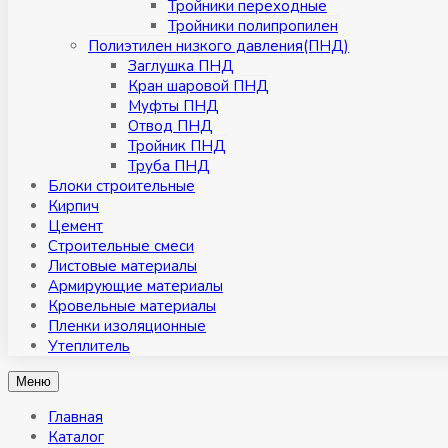
Тройники переходные
Тройники полипропилен
Полиэтилен низкого давления(ПНД)
Заглушка ПНД
Кран шаровой ПНД
Муфты ПНД
Отвод ПНД
Тройник ПНД
Труба ПНД
Блоки строительные
Кирпич
Цемент
Строительные смеси
Листовые материалы
Армирующие материалы
Кровельные материалы
Пленки изоляционные
Утеплитель
Меню
Главная
Каталог