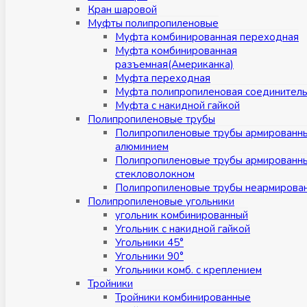
Кран шаровой
Муфты полипропиленовые
Муфта комбинированная переходная
Муфта комбинированная
разъемная(Американка)
Муфта переходная
Муфта полипропиленовая соединител
Муфта с накидной гайкой
Полипропиленовые трубы
Полипропиленовые трубы армированн
алюминием
Полипропиленовые трубы армированн
стекловолокном
Полипропиленовые трубы неармирова
Полипропиленовые угольники
угольник комбинированный
Угольник с накидной гайкой
Угольники 45°
Угольники 90°
Угольники комб. с креплением
Тройники
Тройники комбинированные