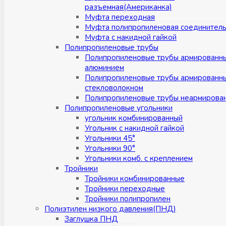
разъемная(Американка)
Муфта переходная
Муфта полипропиленовая соединител
Муфта с накидной гайкой
Полипропиленовые трубы
Полипропиленовые трубы армированн
алюминием
Полипропиленовые трубы армированн
стекловолокном
Полипропиленовые трубы неармирова
Полипропиленовые угольники
угольник комбинированный
Угольник с накидной гайкой
Угольники 45°
Угольники 90°
Угольники комб. с креплением
Тройники
Тройники комбинированные
Тройники переходные
Тройники полипропилен
Полиэтилен низкого давления(ПНД)
Заглушка ПНД