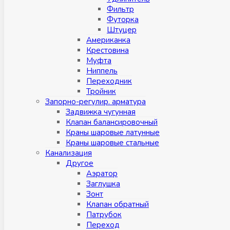
Фильтр
Футорка
Штуцер
Американка
Крестовина
Муфта
Ниппель
Переходник
Тройник
Запорно-регулир. арматура
Задвижка чугунная
Клапан балансировочный
Краны шаровые латунные
Краны шаровые стальные
Канализация
Другое
Аэратор
Заглушкa
Зонт
Клапан обратный
Патрубок
Переход