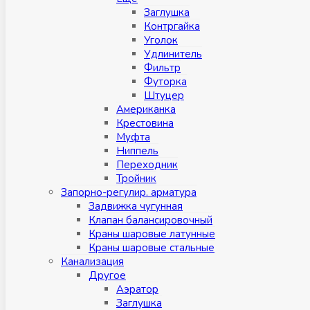
Заглушка
Контргайка
Уголок
Удлинитель
Фильтр
Футорка
Штуцер
Американка
Крестовина
Муфта
Ниппель
Переходник
Тройник
Запорно-регулир. арматура
Задвижка чугунная
Клапан балансировочный
Краны шаровые латунные
Краны шаровые стальные
Канализация
Другое
Аэратор
Заглушкa