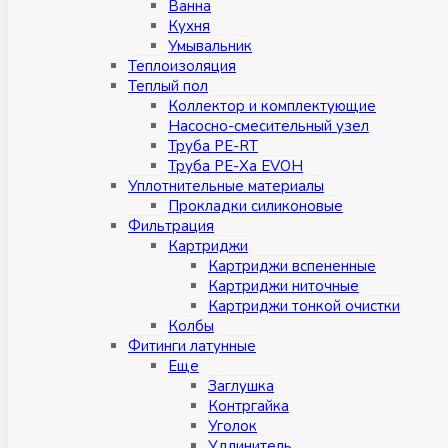
Ванна
Кухня
Умывальник
Теплоизоляция
Теплый пол
Коллектор и комплектующие
Насосно-смесительный узел
Труба PE-RT
Труба PE-Xa EVOH
Уплотнительные материалы
Прокладки силиконовые
Фильтрация
Картриджи
Картриджи вспененные
Картриджи ниточные
Картриджи тонкой очистки
Колбы
Фитинги латунные
Eщe
Заглушка
Контргайка
Уголок
Удлинитель