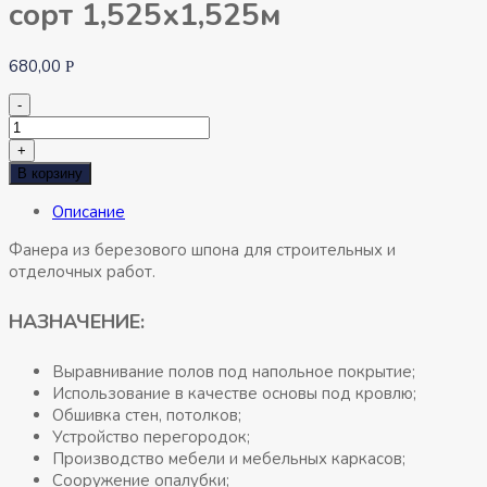
сорт 1,525х1,525м
680,00
Р
-
Количество
товара
+
Фанера
В корзину
березовая
Описание
8мм
4/4
Фанера из березового шпона для строительных и
сорт
отделочных работ.
1,525х1,525м
НАЗНАЧЕНИЕ:
Выравнивание полов под напольное покрытие;
Использование в качестве основы под кровлю;
Обшивка стен, потолков;
Устройство перегородок;
Производство мебели и мебельных каркасов;
Сооружение опалубки;