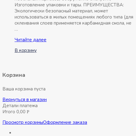
Изготовление упаковки и тары. ПРЕИМУЩЕСТВА:
Экологически безопасный материал, может
использоваться в жилых помещениях любого типа (для
склеивания слоев применяется карбамидная смола, не
…
Фанера
Читайте далее
березовая
В корзину
12мм
4/4
сорт
1,525х1,525м
Корзина
Ваша корзина пуста
Вернуться в магазин
Детали платежа
Итого
0,00
Р
Просмотр корзины
Оформление заказа