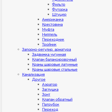
Фильтр
Футорка
Штуцер
Американка
Крестовина
Муфта
Ниппель
Переходник
Тройник
Запорно-регулир. арматура
Задвижка чугунная
Клапан балансировочный
Краны шаровые латунные
Краны шаровые стальные
Канализация
Другое
Аэратор
Заглушкa
Зонт
Клапан обратный
Патрубок
Переход