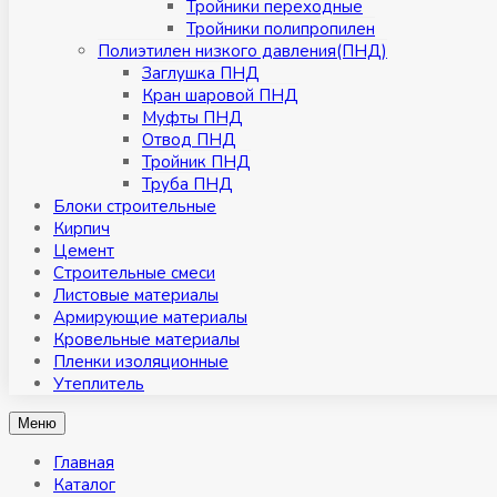
Тройники переходные
Тройники полипропилен
Полиэтилен низкого давления(ПНД)
Заглушка ПНД
Кран шаровой ПНД
Муфты ПНД
Отвод ПНД
Тройник ПНД
Труба ПНД
Блоки строительные
Кирпич
Цемент
Строительные смеси
Листовые материалы
Армирующие материалы
Кровельные материалы
Пленки изоляционные
Утеплитель
Меню
Главная
Каталог