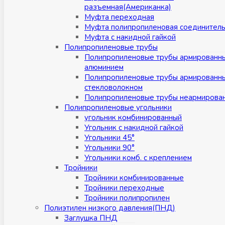
разъемная(Американка)
Муфта переходная
Муфта полипропиленовая соединител
Муфта с накидной гайкой
Полипропиленовые трубы
Полипропиленовые трубы армированн
алюминием
Полипропиленовые трубы армированн
стекловолокном
Полипропиленовые трубы неармирова
Полипропиленовые угольники
угольник комбинированный
Угольник с накидной гайкой
Угольники 45°
Угольники 90°
Угольники комб. с креплением
Тройники
Тройники комбинированные
Тройники переходные
Тройники полипропилен
Полиэтилен низкого давления(ПНД)
Заглушка ПНД