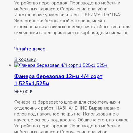
Устройство перегородок; Производство мебели и
мебельных каркасов; Сооружение опалубки;
Изготовление упаковки и тары. ПРЕИМУЩЕСТВА:
Экологически безопасный материал, может
использоваться в жилых помещениях любого типа (для
склеивания слоев применяется карбамидная смола, не
…
Фанера
Читайте далее
березовая
В корзину
20мм
4/4
сорт
Фанера березовая 12мм 4/4 сорт
1,525х1,525м
1,525х1,525м
965,00
Р
Фанера из березового шпона для строительных и
отделочных работ. НАЗНАЧЕНИЕ: Выравнивание
полов под напольное покрытие; Использование в
качестве основы под кровлю; Обшивка стен, потолков;
Устройство перегородок; Производство мебели и
мебельных каркасов; Сооружение опалубки;