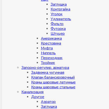
Заглушка
Контргайка
Уголок
Удлинитель
Фильтр
Футорка
Штуцер
Американка
Крестовина
Муфта
Ниппель
Переходник
Тройник
Запорно-регулир. арматура
Задвижка чугунная
Клапан балансировочный
Краны шаровые латунные
Краны шаровые стальные
Канализация
Другое
Аэратор
Заглушкa