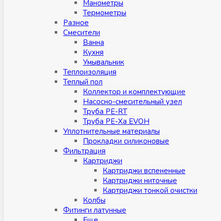
Манометры
Термометры
Разное
Смесители
Ванна
Кухня
Умывальник
Теплоизоляция
Теплый пол
Коллектор и комплектующие
Насосно-смесительный узел
Труба PE-RT
Труба PE-Xa EVOH
Уплотнительные материалы
Прокладки силиконовые
Фильтрация
Картриджи
Картриджи вспененные
Картриджи ниточные
Картриджи тонкой очистки
Колбы
Фитинги латунные
Eщe