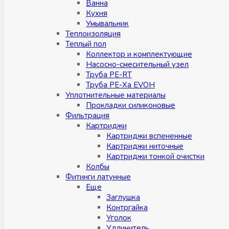
Ванна
Кухня
Умывальник
Теплоизоляция
Теплый пол
Коллектор и комплектующие
Насосно-смесительный узел
Труба PE-RT
Труба PE-Xa EVOH
Уплотнительные материалы
Прокладки силиконовые
Фильтрация
Картриджи
Картриджи вспененные
Картриджи ниточные
Картриджи тонкой очистки
Колбы
Фитинги латунные
Eщe
Заглушка
Контргайка
Уголок
Удлинитель