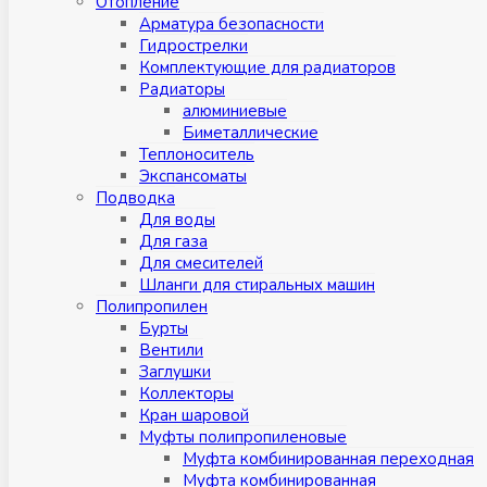
Отопление
Арматура безопасности
Гидрострелки
Комплектующие для радиаторов
Радиаторы
алюминиевые
Биметаллические
Теплоноситель
Экспансоматы
Подводка
Для воды
Для газа
Для смесителей
Шланги для стиральных машин
Полипропилен
Бурты
Вентили
Заглушки
Коллекторы
Кран шаровой
Муфты полипропиленовые
Муфта комбинированная переходная
Муфта комбинированная