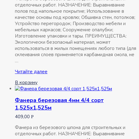
отделочных работ. НАЗНАЧЕНИЕ: Выравнивание
полов под напольное покрытие; Использование в
качестве основы под кровлю; Обшивка стен, потолков;
Устройство перегородок; Производство мебели и
мебельных каркасов; Сооружение опалубки;
Изготовление упаковки и тары. ПРЕИМУЩЕСТВА:
Экологически безопасный материал, может
использоваться в жилых помещениях любого типа (для
склеивания слоев применяется карбамидная смола, не
…
Фанера
Читайте далее
березовая
В корзину
15мм
4/4
сорт
Фанера березовая 4мм 4/4 сорт
1,525х1,525м
1,525х1,525м
409,00
Р
Фанера из березового шпона для строительных и
отделочных работ. НАЗНАЧЕНИЕ: Выравнивание