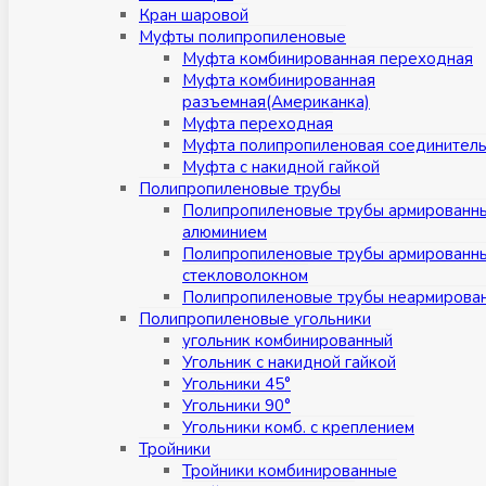
Кран шаровой
Муфты полипропиленовые
Муфта комбинированная переходная
Муфта комбинированная
разъемная(Американка)
Муфта переходная
Муфта полипропиленовая соединител
Муфта с накидной гайкой
Полипропиленовые трубы
Полипропиленовые трубы армированн
алюминием
Полипропиленовые трубы армированн
стекловолокном
Полипропиленовые трубы неармирова
Полипропиленовые угольники
угольник комбинированный
Угольник с накидной гайкой
Угольники 45°
Угольники 90°
Угольники комб. с креплением
Тройники
Тройники комбинированные