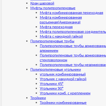
Кран шаровой
Муфты полипропиленовые
Муфта комбинированная переходная
Муфта комбинированная
разъемная(Американка)
Муфта переходная
Муфта полипропиленовая соединител
Муфта с накидной гайкой
Полипропиленовые трубы
Полипропиленовые трубы армированн
алюминием
Полипропиленовые трубы армированн
стекловолокном
Полипропиленовые трубы неармирова
Полипропиленовые угольники
угольник комбинированный
Угольник с накидной гайкой
Угольники 45°
Угольники 90°
Угольники комб. с креплением
Тройники
Тройники комбинированные