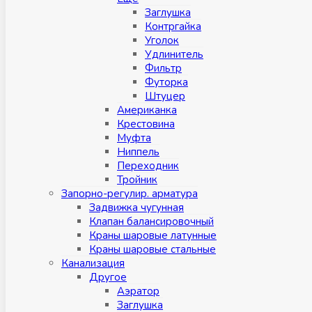
Заглушка
Контргайка
Уголок
Удлинитель
Фильтр
Футорка
Штуцер
Американка
Крестовина
Муфта
Ниппель
Переходник
Тройник
Запорно-регулир. арматура
Задвижка чугунная
Клапан балансировочный
Краны шаровые латунные
Краны шаровые стальные
Канализация
Другое
Аэратор
Заглушкa