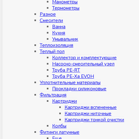
Манометры
Термометры
Разное
Смесители
Ванна
Кухня
Умывальник
Теплоизоляция
Теплый пол
Коллектор и комплектующие
Насосно-смесительный узел
Труба PE-RT
Труба PE-Xa EVOH
Уплотнительные материалы
Прокладки силиконовые
Фильтрация
Картриджи
Картриджи вспененные
Картриджи ниточные
Картриджи тонкой очистки
Колбы
Фитинги латунные
Eщe