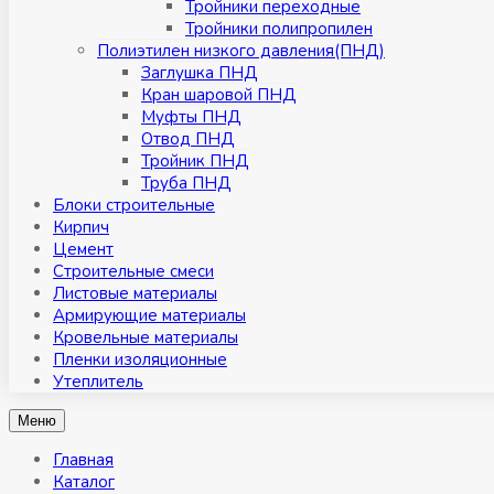
Тройники переходные
Тройники полипропилен
Полиэтилен низкого давления(ПНД)
Заглушка ПНД
Кран шаровой ПНД
Муфты ПНД
Отвод ПНД
Тройник ПНД
Труба ПНД
Блоки строительные
Кирпич
Цемент
Строительные смеси
Листовые материалы
Армирующие материалы
Кровельные материалы
Пленки изоляционные
Утеплитель
Меню
Главная
Каталог