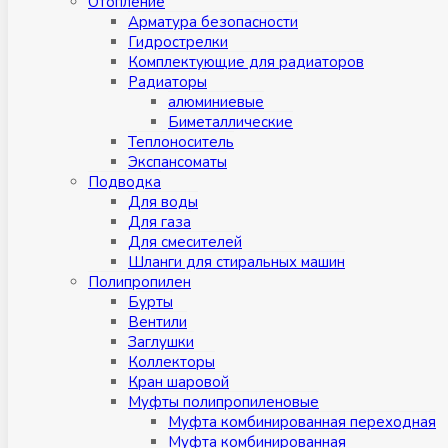
Отопление
Арматура безопасности
Гидрострелки
Комплектующие для радиаторов
Радиаторы
алюминиевые
Биметаллические
Теплоноситель
Экспансоматы
Подводка
Для воды
Для газа
Для смесителей
Шланги для стиральных машин
Полипропилен
Бурты
Вентили
Заглушки
Коллекторы
Кран шаровой
Муфты полипропиленовые
Муфта комбинированная переходная
Муфта комбинированная