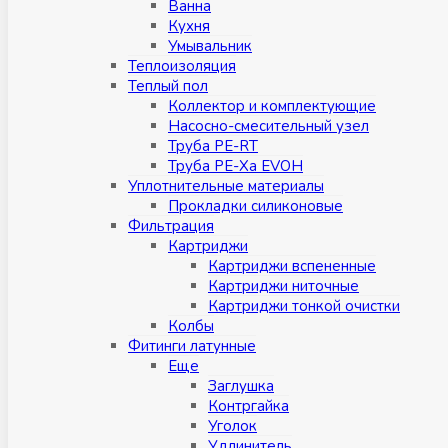
Ванна
Кухня
Умывальник
Теплоизоляция
Теплый пол
Коллектор и комплектующие
Насосно-смесительный узел
Труба PE-RT
Труба PE-Xa EVOH
Уплотнительные материалы
Прокладки силиконовые
Фильтрация
Картриджи
Картриджи вспененные
Картриджи ниточные
Картриджи тонкой очистки
Колбы
Фитинги латунные
Eщe
Заглушка
Контргайка
Уголок
Удлинитель