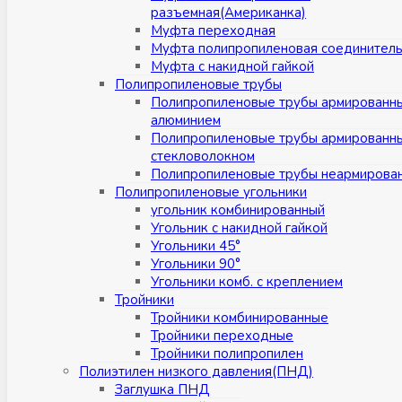
разъемная(Американка)
Муфта переходная
Муфта полипропиленовая соединител
Муфта с накидной гайкой
Полипропиленовые трубы
Полипропиленовые трубы армированн
алюминием
Полипропиленовые трубы армированн
стекловолокном
Полипропиленовые трубы неармирова
Полипропиленовые угольники
угольник комбинированный
Угольник с накидной гайкой
Угольники 45°
Угольники 90°
Угольники комб. с креплением
Тройники
Тройники комбинированные
Тройники переходные
Тройники полипропилен
Полиэтилен низкого давления(ПНД)
Заглушка ПНД