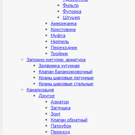
Фильтр
Футорка
Штуцер
Американка
Крестовина
Муфта
Ниппель
Переходник
Тройник
Запорно-регулир. арматура
Задвижка чугунная
Клапан балансировочный
Краны шаровые латунные
Краны шаровые стальные
Канализация
Другое
Аэратор
Заглушкa
Зонт
Клапан обратный
Патрубок
Переход