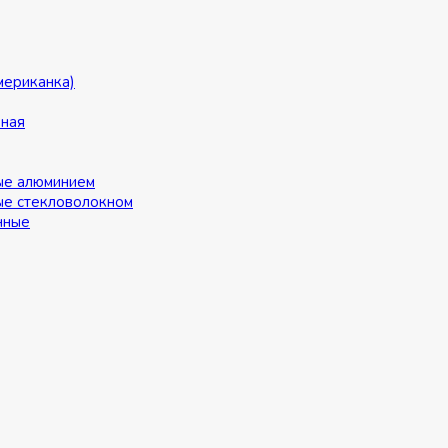
мериканка)
ьная
ые алюминием
ые стекловолокном
нные