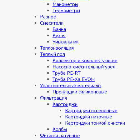
Манометры
Термометры
Разное
Смесители
Ванна
Кухня
Умывальник
Теплоизоляция
Теплый пол
Коллектор и комплектующие
Насосно-смесительный узел
Труба PE-RT
Труба PE-Xa EVOH
Уплотнительные материалы
Прокладки силиконовые
Фильтрация
Картриджи
Картриджи вспененные
Картриджи ниточные
Картриджи тонкой очистки
Колбы
Фитинги латунные