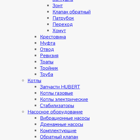
Зонт
Клапан обратный
Патрубок
Переход
Хомут
Крестовина
Муфтa
Отвод
Ревизия
Трапы
Тройник
Труба
Котлы
Запчасти HUBERT
Котлы газовые
Котлы электрические
Стабилизаторы
Насосное оборудование
Вибрационные насосы
Дренажные насосы
Комплектующие
Обратный клапан