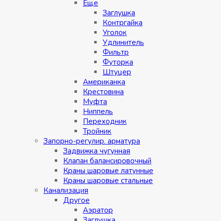
Eщe
Заглушка
Контргайка
Уголок
Удлинитель
Фильтр
Футорка
Штуцер
Американка
Крестовина
Муфта
Ниппель
Переходник
Тройник
Запорно-регулир. арматура
Задвижка чугунная
Клапан балансировочный
Краны шаровые латунные
Краны шаровые стальные
Канализация
Другое
Аэратор
Заглушкa